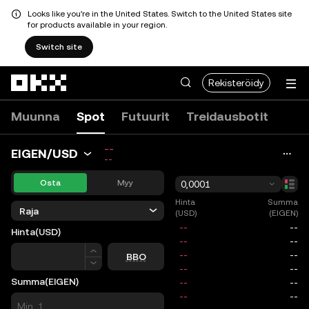
Looks like you're in the United States. Switch to the United States site
for products available in your region.
Switch site
Siirry pääsisältöön
Rekisteröidy
Muunna
Spot
Futuurit
Treidausbotit
--
EIGEN/USD
--
Osta
Myy
0,0001
Hinta
Summa
Raja
(USD)
(EIGEN)
Hinta
(USD)
Hinta
BBO
Summa
(EIGEN)