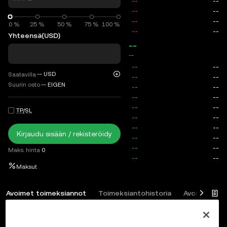
0 %
0 %
25 %
50 %
75 %
100 %
Yhteensä
(USD)
--
--
--
USD
Saatavilla
Suurin osto
--
EIGEN
TP/SL
Kirjaudu sisään / rekisteröidy
Maks. hinta
0
Maksut
Avoimet toimeksiannot
Toimeksiantohistoria
Avoimet posi