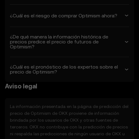
1.3 OKX puede modificar estos Términos o
las Funciones de predicción de precios a su
¿Cuál es el riesgo de comprar Optimism ahora?
exclusivo criterio. Las modificaciones entran
en vigencia a partir de la fecha de “última
revisión”. Tú eres responsable de revisar
¿De qué manera la información histórica de
estos Términos periódicamente.
precios predice el precio de futuros de
Optimism?
2. Definiciones
2.1 Salvo que se indique lo contrario, los
¿Cuál es el pronóstico de los expertos sobre el
términos utilizados en el presente deben
precio de Optimism?
tener el mismo significado que se define en
las Condiciones de uso de OKX. En caso de
Aviso legal
conflicto, aplican las disposiciones de estas
Condiciones.
La información presentada en la página de predicción del
3. Funciones de predicción de precios
precio de
Optimism
de OKX proviene de información
3.1 Las Funciones de predicción de precios
brindada por los usuarios de OKX y otras fuentes de
solo se proporcionan a modo informativo,
terceros. OKX no contribuye con la predicción de precios
“como es”, sin garantías de ningún tipo.
ni respalda las predicciones de ningún usuario de OKX u
3.2 Las Funciones de predicción de precios