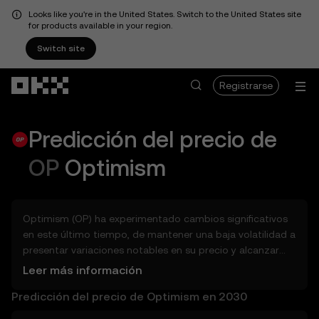
Looks like you're in the United States. Switch to the United States site
for products available in your region.
Switch site
Saltar al contenido principal
Registrarse
Predicción del precio de
OP
Optimism
Optimism (OP) ha experimentado cambios significativos
en este último tiempo, de mantener una baja volatilidad a
presentar variaciones notables en su precio y alcanzar
nuevos máximos históricos. Entonces, ¿cuánto podría
Leer más información
valer Optimism (OP) mañana, al final de 2026, en 2027,
Predicción del precio de Optimism en 2030
2028, 2030 o 2040? Explora las herramientas que pueden
ayudarte a tener un panorama del potencial de