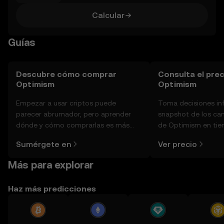
Calcular
Guías
Descubre cómo comprar
Consulta el prec
Optimism
Optimism
Empezar a usar criptos puede
Toma decisiones i
parecer abrumador, pero aprender
snapshot de los ca
dónde y cómo comprarlas es más
de Optimism en tiem
simple de lo que piensas. Comienza
sentimiento de la c
Sumérgete en
Ver precio
tu aventura en la aplicación móvil de
noticias y más.
OKX o aquí mismo en la página web.
Más para explorar
Haz más predicciones