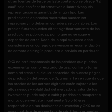
otras fuentes de terceros. Este contenido se ofrece “tal
pueden incluir:
cual”, solo con fines informativos o ilustrativos y sin
• Datos agregados o derivados de fuentes
representación ni garantía de ningún tipo. Las
de terceros.
predicciones de precios mostradas pueden ser
• Herramientas analíticas para uso
imprecisas y no deberían considerarse confiables. Los
informativo, como visualización de
precios futuros pueden diferir significativamente de las
rendimiento de precios.
predicciones publicadas, por lo que no se sugiere
• Notificaciones o anuncios sobre actividad
depender de estas. Nada de lo aquí expuesto debe
inusual del mercado.
considerarse un consejo de inversión ni recomendación
3.3 Estas Funciones de predicción de
de compra de ningún producto o servicio en particular.
precios no constituyen un asesoramiento
financiero ni de inversión y no debes basarte
OKX no será responsable de las pérdidas que puedas
en ellas para tomar decisiones sobre
experimentar como resultado de usar, confiar o tomar
inversiones o productos.
como referencia cualquier contenido de nuestra página
de predicción del precio de
Optimism
. Ten en cuenta que
4. Tus obligaciones
los precios de los activos digitales están sujetos a los
4.1 Aceptas que:
altos riesgos y volatilidad del mercado. El valor de tus
• Cumples con todas las Condiciones y
inversiones puede bajar o subir y podrías no recuperar el
actualizaciones.
monto que invertiste inicialmente. Solo tú eres
• Te abstienes de copiar o explotar las
responsable de tus decisiones de inversión y OKX no se
Funciones de predicción de precios sin
responsabiliza de ningún tipo de pérdidas que puedas