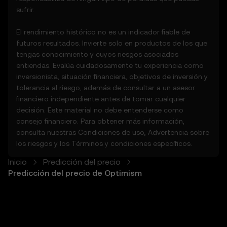
consentimiento escrito.
sufrir.
• Tomarás tus propias precauciones y te
mantendrás informado de cualquier anuncio
El rendimiento histórico no es un indicador fiable de
o actividad de mercado de OKX.
futuros resultados. Invierte solo en productos de los que
tengas conocimiento y cuyos riesgos asociados
5. Descargos de responsabilidad y
entiendas. Evalúa cuidadosamente tu experiencia como
excepciones
inversionista, situación financiera, objetivos de inversión y
5.1 Las Funciones de predicción de precios y
tolerancia al riesgo, además de consultar a un asesor
el contenido proporcionado:
financiero independiente antes de tomar cualquier
• No garantizan ser precisos o estar
decisión. Este material no debe entenderse como
completos.
consejo financiero. Para obtener más información,
• No son asesoramiento de inversión o
consulta nuestras
Condiciones de uso
,
Advertencia sobre
financiero.
los riesgos
y los
Términos y condiciones
específicos.
• No son recomendaciones ni consejos.
5.2 No debes basarte en las Funciones de
Inicio
Predicción del precio
predicción de precios para tomar
Predicción del precio de Optimism
decisiones sobre inversiones o productos.
OKX se exime de toda responsabilidad por
cualquier confianza depositada en las
Funciones de predicción de precios.
5.3 En la medida que lo permita la ley, OKX