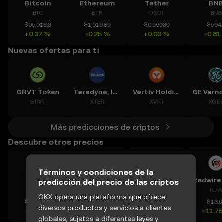
Bitcoin
Ethereum
Tether
BN
BTC
ETH
USDT
BNB
$65,018.3
$1,916.89
$0.99939
$594
+0.37 %
+0.25 %
+0.03 %
+0.81
Nuevas ofertas para ti
GRVT Token
Teradyne, Inc.
Vertiv Holdings, LLC
GRVT
XTER
XVRT
XGE
Más predicciones de criptos
Descubre otros precios
Términos y condiciones de la
Blur
Ondas Inc
Qtum
predicción del precio de las criptos
BLUR
ONDS
QTUM
RD
OKX opera una plataforma que ofrece
$0.01368
$9.210
$0.6595
$13.
diversos productos y servicios a clientes
+0.88 %
+3.58 %
+1.12 %
+11.7
globales, sujetos a diferentes leyes y