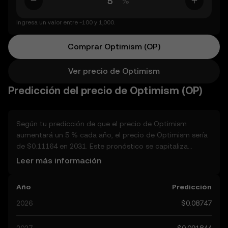
%
Ingresa un valor entre -100 y 1,000.
Comprar Optimism (OP)
Ver precio de Optimism
Predicción del precio de Optimism (OP)
Según tu predicción de que el precio de Optimism
aumentará un 5 % cada año, el precio de Optimism sería
de $0.11164 en 2031. Este pronóstico se capitaliza
anualmente. Como se predijo que el precio de
Leer más información
Optimismmantendrá una tendencia al alza, y
potencialmente alcance $0.091844 para finales de año,
Año
Predicción
consideremos otros factores del mundo real que pueden
afectar su rendimiento. Actualmente, las predicciones de
2026
$0.08747
la comunidad para Optimism van de $0.08747 a $0.45951,
alcanzando un punto máximo de $0.45951. Estas