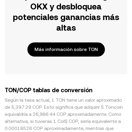
OKX y desbloquea
potenciales ganancias más
altas
Más información sobre TON
TON/COP tablas de conversión
Según la tasa actual, 1 TON tiene un valor aproximado
de 5,397.29 COP. Esto significa que adquirir 5 Toncoin
equivaldría a 26,986.44 COP aproximadamente. Como
alternativa, si tuvieras 1 Col$ COP, sería equivalente a
0.00018528 COP aproximadamente, mientras que