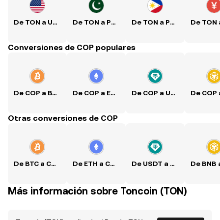
De TON a USD
De TON a PKR
De TON a PHP
Conversiones de COP populares
De COP a BTC
De COP a ETH
De COP a USDT
Otras conversiones de COP
De BTC a COP
De ETH a COP
De USDT a COP
Más información sobre Toncoin (TON)