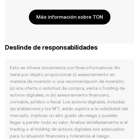
Más información sobre TON
Deslinde de responsabilidades
Esto se ofrece únicamente con fines informativos. No
tiene por objeto proporcionar (i) asesoramiento en
materia de inversión o una recomendación de inversión;
(ii) una oferta o solicitud de compra, venta o holding de
activos digitales; ni (iii) asesoramiento financiero,
contable, jurídico o fiscal. Los activos digitales, incluidas
las stablecoins y los NFT, están sujetos a la volatilidad del
mercado, implican un alto grado de riesgo y pueden
llegar a perder todo su valor. Analiza detalladamente si el
trading o el holding de activos digitales son adecuados
para tu situación financiera y tolerancia al riesgo.