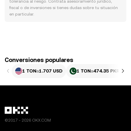
tolerancia al riesgo. Contrata asesoramiento jurídico,
fiscal o de inversiones si tienes dudas sobre tu situación
en particular.
Conversiones populares
1 TON
a
1.707 USD
1 TON
a
474.35 PKR
©2017 - 2026 OKX.COM