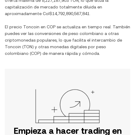
oferta máxima de
5,227,187,903 TON
, lo que sitúa la
capitalización de mercado totalmente diluida en
aproximadamente
Col$14,792,890,567,841
.
El precio
Toncoin
en
COP
se actualiza en tiempo real. También
puedes ver las conversiones de
peso colombiano
a otras
criptomonedas populares, lo que facilita el intercambio de
Toncoin
(
TON
) y otras monedas digitales por
peso
colombiano
(
COP
) de manera rápida y cómoda.
Empieza a hacer trading en