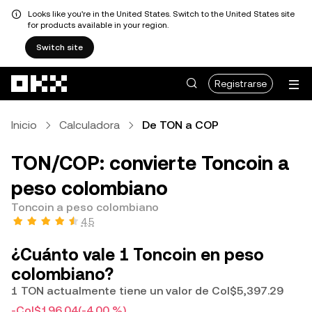
Looks like you're in the United States. Switch to the United States site
for products available in your region.
Switch site
Saltar al contenido principal
Registrarse
Inicio
Calculadora
De TON a COP
TON/COP: convierte Toncoin a
peso colombiano
Toncoin a peso colombiano
4.5
¿Cuánto vale 1 Toncoin en peso
colombiano?
1 TON actualmente tiene un valor de Col$5,397.29
-Col$196.04
(-4.00 %)