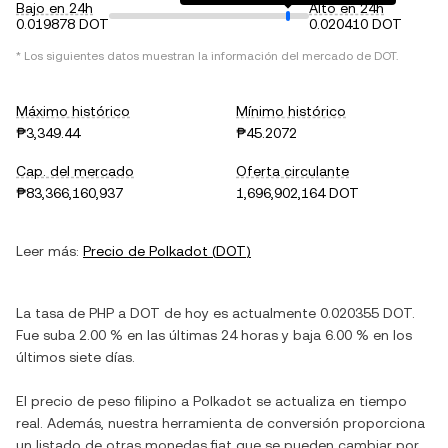
Bajo en 24h
Alto en 24h
0.019878 DOT
0.020410 DOT
* Los siguientes datos muestran la información del mercado de
DOT
.
Máximo histórico
Mínimo histórico
₱3,349.44
₱45.2072
Cap. del mercado
Oferta circulante
₱83,366,160,937
1,696,902,164 DOT
Leer más:
Precio de
Polkadot
(
DOT
)
La tasa de
PHP
a
DOT
de hoy es actualmente
0.020355
DOT
.
Fue
suba
2.00 %
en las últimas 24 horas y
baja
6.00 %
en los
últimos siete días.
El precio de
peso filipino
a
Polkadot
se actualiza en tiempo
real. Además, nuestra herramienta de conversión proporciona
un listado de otras monedas fiat que se pueden cambiar por