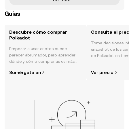
Guías
Descubre cómo comprar
Consulta el pre
Polkadot
Toma decisiones i
Empezar a usar criptos puede
snapshot de los ca
parecer abrumador, pero aprender
de Polkadot en tiemp
dónde y cómo comprarlas es más
sentimiento de la c
simple de lo que piensas. Comienza
noticias y más.
Sumérgete en
Ver precio
tu aventura en la aplicación móvil de
OKX o aquí mismo en la página web.