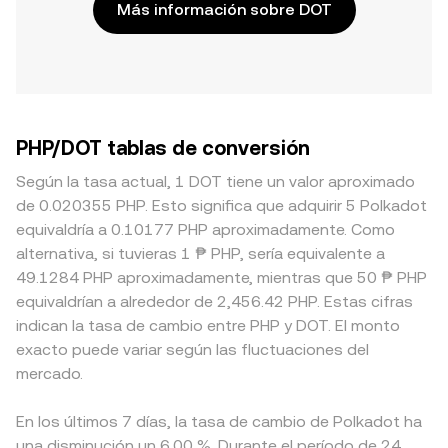
Más información sobre DOT
PHP/DOT tablas de conversión
Según la tasa actual, 1 DOT tiene un valor aproximado
de 0.020355 PHP. Esto significa que adquirir 5 Polkadot
equivaldría a 0.10177 PHP aproximadamente. Como
alternativa, si tuvieras 1 ₱ PHP, sería equivalente a
49.1284 PHP aproximadamente, mientras que 50 ₱ PHP
equivaldrían a alrededor de 2,456.42 PHP. Estas cifras
indican la tasa de cambio entre PHP y DOT. El monto
exacto puede variar según las fluctuaciones del
mercado.
En los últimos 7 días, la tasa de cambio de Polkadot ha
una disminución un 6.00 %. Durante el período de 24