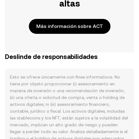
altas
Más información sobre ACT
Deslinde de responsabilidades
Esto se ofrece únicamente con fines informativos. No
tiene por objeto proporcionar (i) asesoramiento en
materia de inversión o una recomendación de inversión;
(ii) una oferta o solicitud de compra, venta o holding de
activos digitales; ni (iii) asesoramiento financiero,
contable, jurídico o fiscal. Los activos digitales, incluidas
las stablecoins y los NFT, están sujetos a la volatilidad del
mercado, implican un alto grado de riesgo y pueden
llegar a perder todo su valor. Analiza detalladamente si el
trading o el holding de activos digitales son adecuados