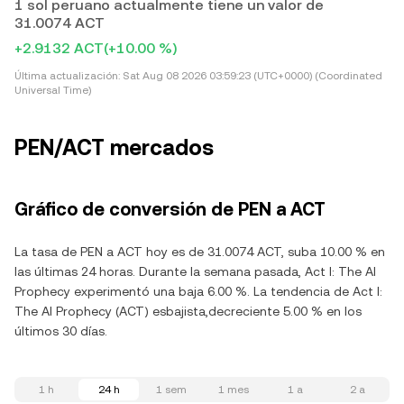
1 sol peruano actualmente tiene un valor de
31.0074 ACT
+2.9132 ACT
(+10.00 %)
Última actualización:
Sat Aug 08 2026 03:59:23 (UTC+0000) (Coordinated
Universal Time)
PEN/ACT mercados
Gráfico de conversión de PEN a ACT
La tasa de PEN a ACT hoy es de 31.0074 ACT, suba 10.00 % en
las últimas 24 horas. Durante la semana pasada, Act I: The AI
Prophecy experimentó una baja 6.00 %. La tendencia de Act I:
The AI Prophecy (ACT) esbajista,decreciente 5.00 % en los
últimos 30 días.
1 h
24 h
1 sem
1 mes
1 a
2 a