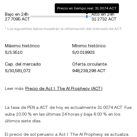
Precio en tiempo real: 31.0074 ACT
Bajo en 24h
Alto en 24h
27.7095 ACT
31.2732 ACT
* Los siguientes datos muestran la información del mercado de
ACT
.
Máximo histórico
Mínimo histórico
S/3.3510
S/0.019903
Cap. del mercado
Oferta circulante
S/30,581,072
948,239,298 ACT
Leer más:
Precio de
Act I: The AI Prophecy
(
ACT
)
La tasa de
PEN
a
ACT
de hoy es actualmente
31.0074
ACT
. Fue
suba
10.00 %
en las últimas 24 horas y
baja
6.00 %
en los
últimos siete días.
El precio de
sol peruano
a
Act I: The AI Prophecy
se actualiza