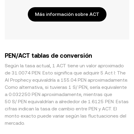
Más información sobre ACT
PEN/ACT tablas de conversión
Según la tasa actual, 1 ACT tiene un valor aproximado
de 31.0074 PEN. Esto significa que adquirir 5 Act I: The
AI Prophecy equivaldría a 155.04 PEN aproximadamente.
Como alternativa, si tuvieras 1 S/ PEN, sería equivalente
a 0.032250 PEN aproximadamente, mientras que
50 S/ PEN equivaldrían a alrededor de 1.6125 PEN. Estas
cifras indican la tasa de cambio entre PEN y ACT. El
monto exacto puede variar según las fluctuaciones del
mercado.