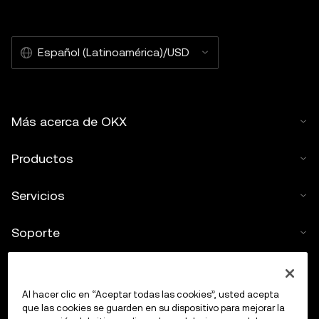
Español (Latinoamérica)/USD
Más acerca de OKX
Productos
Servicios
Soporte
Comprar criptos
Al hacer clic en “Aceptar todas las cookies”, usted acepta
Calculadora de criptomonedas
que las cookies se guarden en su dispositivo para mejorar la