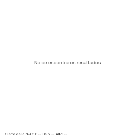
No se encontraron resultados
-- ~ --
Cierre de PEN/ACT: --
Bajo: --
Alto: --