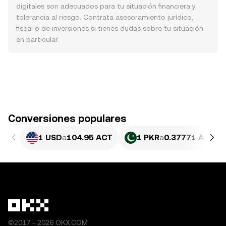
digitales son adecuados para tu situación financiera y
tolerancia al riesgo. Contrata asesoramiento jurídico,
fiscal o de inversiones si tienes dudas sobre tu situación
en particular.
Conversiones populares
1 USD
a
104.95 ACT
1 PKR
a
0.37771 ACT
©2017 - 2026 OKX.COM