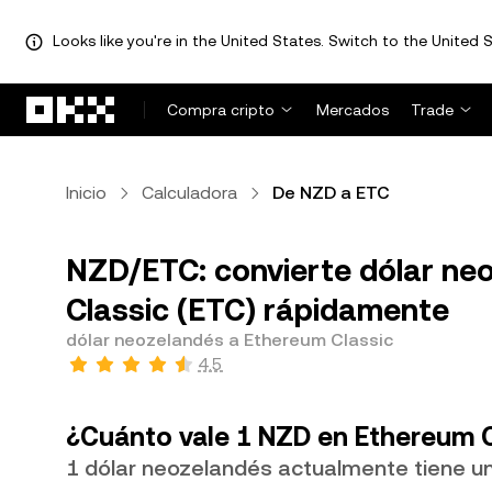
Looks like you're in the United States. Switch to the United S
Saltar al contenido principal
Compra cripto
Mercados
Trade
Inicio
Calculadora
De NZD a ETC
NZD/ETC: convierte dólar ne
Classic (ETC) rápidamente
dólar neozelandés a Ethereum Classic
4.5
¿Cuánto vale 1 NZD en Ethereum C
1 dólar neozelandés actualmente tiene u