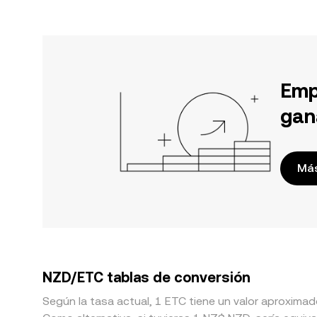
Emp
gan
Más
NZD/ETC tablas de conversión
Según la tasa actual, 1 ETC tiene un valor aproxima