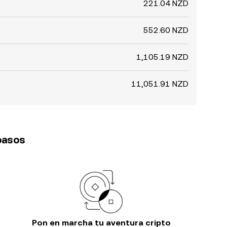
221.04 NZD
552.60 NZD
1,105.19 NZD
11,051.91 NZD
 pasos
Pon en marcha tu aventura cripto