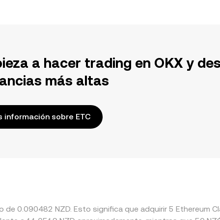
ieza a hacer trading en OKX y de
ancias más altas
 información sobre ETC
do de 0.090482 NZD. Esto significa que adquirir 5 Ethereum 