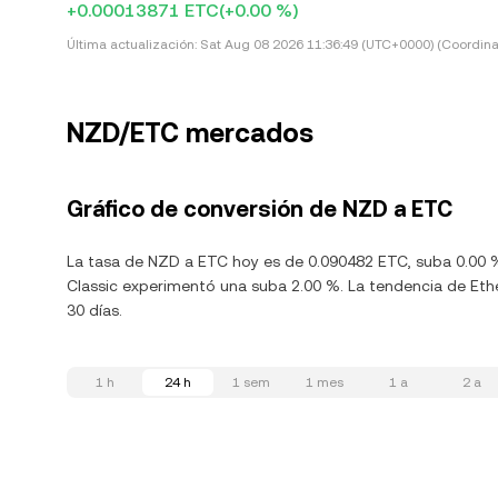
+0.00013871 ETC
(+0.00 %)
Última actualización:
Sat Aug 08 2026 11:36:49 (UTC+0000) (Coordina
NZD/ETC mercados
Gráfico de conversión de NZD a ETC
La tasa de NZD a ETC hoy es de 0.090482 ETC, suba 0.00 
Classic experimentó una suba 2.00 %. La tendencia de Ethe
30 días.
1 h
24 h
1 sem
1 mes
1 a
2 a