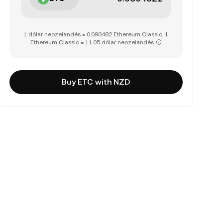
1 dólar neozelandés = 0.090482 Ethereum Classic, 1
Ethereum Classic = 11.05 dólar neozelandés
Buy ETC with NZD