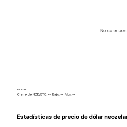
No se encon
-- ~ --
Cierre de NZD/ETC: --
Bajo: --
Alto: --
Estadísticas de precio de dólar neozel