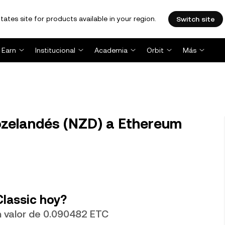
tates site for products available in your region.
Switch site
Earn
Institucional
Academia
Orbit
Más
ozelandés (NZD) a Ethereum
lassic hoy?
n valor de 0.090482 ETC