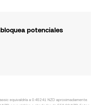
sbloquea potenciales
Classic equivaldría a 0.45241 NZD aproximadamente.