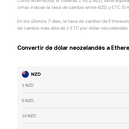
Como alternativa, si tuvieras 1 NZ$ NZD, sería equ
cifras indican la tasa de cambio entre NZD y ETC. El
En los últimos 7 días, la tasa de cambio de Ethereum
de cambio más alta de 1 ETC por dólar neozelandés 
Convertir de dólar neozelandés a Ether
NZD
1 NZD
5 NZD
10 NZD