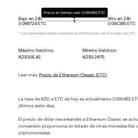
Precio en tiempo real: 0.090482 ETC
Bajo en 24h
Alto en 24h
0.089724 ETC
0.091380 ETC
* Los siguientes datos muestran la información del mercado de
ETC
.
Máximo histórico
Mínimo histórico
NZ$305.43
NZ$5.2875
Leer más:
Precio de
Ethereum Classic
(
ETC
)
La tasa de
NZD
a
ETC
de hoy es actualmente
0.090482
ET
últimos siete días.
El precio de
dólar neozelandés
a
Ethereum Classic
se actu
conversión proporciona un listado de otras monedas fiat
criptomonedas.