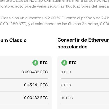
ivalente a 11.0519 NZD aproximadamente, mientras que 50 NZ$
 monto exacto puede variar según las fluctuaciones del merca
 Classic ha un aumento un 2.00 %. Durante el período de 24 h
0.091380 NZD, y el valor menor en las últimas 24 horas, 0.0
Convertir de Ethereum
eum Classic
neozelandés
ETC
ETC
0.090482 ETC
1 ETC
0.45241 ETC
5 ETC
0.90482 ETC
10 ETC