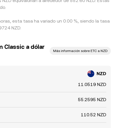
 NZD equivaldrían a alrededor de 552.60 NZD. Estas
do.
oras, esta tasa ha variado un 0.00 %, siendo la tasa
89724 NZD.
 Classic a dólar
Más información sobre ETC a NZD
NZD
11.0519 NZD
55.2595 NZD
110.52 NZD