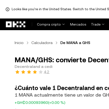
Looks like you're in the United States. Switch to the United S
Saltar al contenido principal
Compra cripto
Mercados
Trade
Inicio
Calculadora
De MANA a GHS
MANA/GHS: convierte Decent
Decentraland a cedi
4.2
¿Cuánto vale 1 Decentraland en c
1 MANA actualmente tiene un valor de 
+GH₵0.00093960
(+0.00 %)