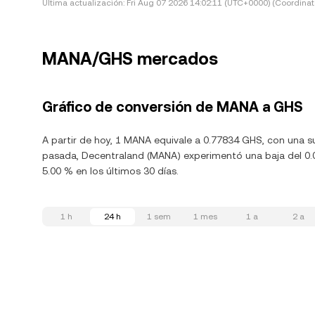
Última actualización:
Fri Aug 07 2026 14:02:11 (UTC+0000) (Coordinat
MANA/GHS mercados
Gráfico de conversión de MANA a GHS
A partir de hoy, 1 MANA equivale a 0.77834 GHS, con una s
pasada, Decentraland (MANA) experimentó una baja del 0.0
5.00 % en los últimos 30 días.
1 h
24 h
1 sem
1 mes
1 a
2 a