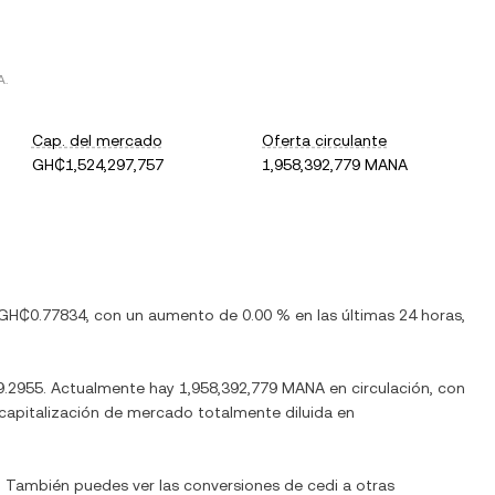
A
.
Cap. del mercado
Oferta circulante
GH₵1,524,297,757
1,958,392,779 MANA
GH₵0.77834
, con
un aumento
de
0.00 %
en las últimas 24 horas,
.2955
. Actualmente hay
1,958,392,779 MANA
en circulación, con
a capitalización de mercado totalmente diluida en
l. También puedes ver las conversiones de
cedi
a otras