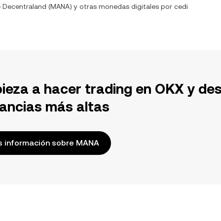
e
Decentraland
(
MANA
) y otras monedas digitales por
cedi
ieza a hacer trading en OKX y de
ancias más altas
 información sobre MANA