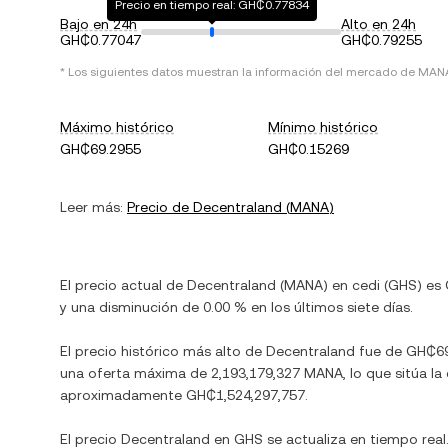
Precio en tiempo real: GH₵0.77834
Bajo en 24h
Alto en 24h
GH₵0.77047
GH₵0.79255
* Los siguientes datos muestran la información del mercado de
MAN
Máximo histórico
Mínimo histórico
GH₵69.2955
GH₵0.15269
Leer más:
Precio de
Decentraland
(
MANA
)
El precio actual de
Decentraland
(
MANA
) en
cedi
(
GHS
) es
y
una disminución
de
0.00 %
en los últimos siete días.
El precio histórico más alto de
Decentraland
fue de
GH₵69
una oferta máxima de
2,193,179,327 MANA
, lo que sitúa l
aproximadamente
GH₵1,524,297,757
.
El precio
Decentraland
en
GHS
se actualiza en tiempo rea