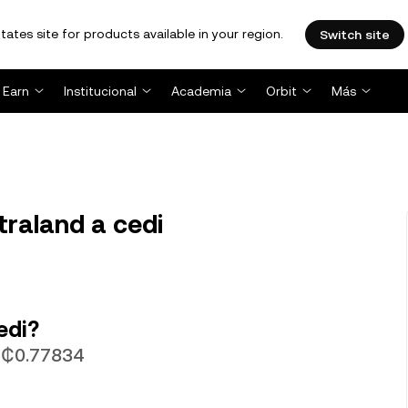
tates site for products available in your region.
Switch site
Earn
Institucional
Academia
Orbit
Más
raland a cedi
edi?
GH₵0.77834