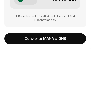
1 Decentraland = 0.77834 cedi, 1 cedi = 1.284
Decentraland
Convierte MANA a GHS