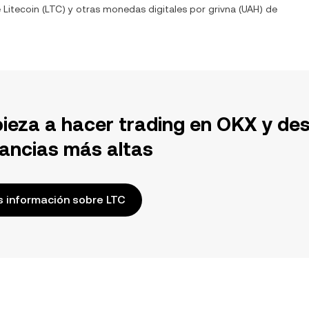
e
Litecoin
(
LTC
) y otras monedas digitales por
grivna
(
UAH
) de
ieza a hacer trading en OKX y de
ancias más altas
 información sobre LTC