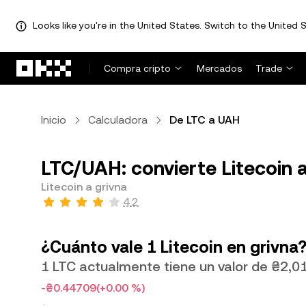
Looks like you're in the United States. Switch to the United S
Saltar al contenido principal
Compra cripto
Mercados
Trade
Inicio
Calculadora
De LTC a UAH
LTC/UAH: convierte Litecoin a
Litecoin a grivna
4.2
¿Cuánto vale 1 Litecoin en grivna
1 LTC actualmente tiene un valor de ₴2,0
-₴0.44709
(+0.00 %)