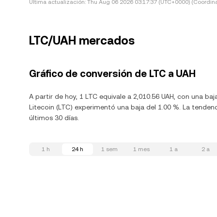
Última actualización:
Thu Aug 06 2026 03:17:37 (UTC+0000) (Coordina
LTC/UAH mercados
Gráfico de conversión de LTC a UAH
A partir de hoy, 1 LTC equivale a 2,010.56 UAH, con una ba
Litecoin (LTC) experimentó una baja del 1.00 %. La tendenc
últimos 30 días.
1 h
24 h
1 sem
1 mes
1 a
2 a