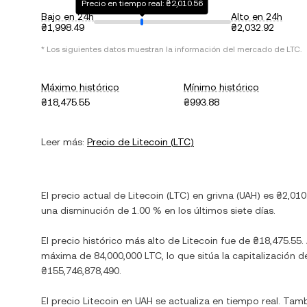
Precio en tiempo real: ₴2,010.56
Bajo en 24h
Alto en 24h
₴1,998.49
₴2,032.92
* Los siguientes datos muestran la información del mercado de
LTC
.
Máximo histórico
Mínimo histórico
₴18,475.55
₴993.88
Leer más:
Precio de
Litecoin
(
LTC
)
El precio actual de
Litecoin
(
LTC
) en
grivna
(
UAH
) es
₴2,010
una disminución
de
1.00 %
en los últimos siete días.
El precio histórico más alto de
Litecoin
fue de
₴18,475.55
.
máxima de
84,000,000 LTC
, lo que sitúa la capitalizació
₴155,746,878,490
.
El precio
Litecoin
en
UAH
se actualiza en tiempo real. Tam