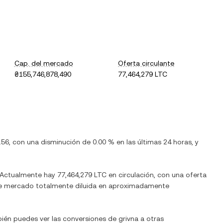
Cap. del mercado
Oferta circulante
₴155,746,878,490
77,464,279 LTC
.56
, con
una disminución
de
0.00 %
en las últimas 24 horas, y
 Actualmente hay
77,464,279 LTC
en circulación, con una oferta
n de mercado totalmente diluida en aproximadamente
bién puedes ver las conversiones de
grivna
a otras