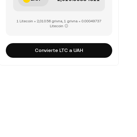
1 Litecoin = 2,010.56 grivna, 1 grivna = 0.00049737
Litecoin
Convierte LTC a UAH