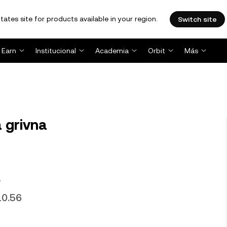
tates site for products available in your region.
Switch site
Earn
Institucional
Academia
Orbit
Más
 grivna
?
10.56