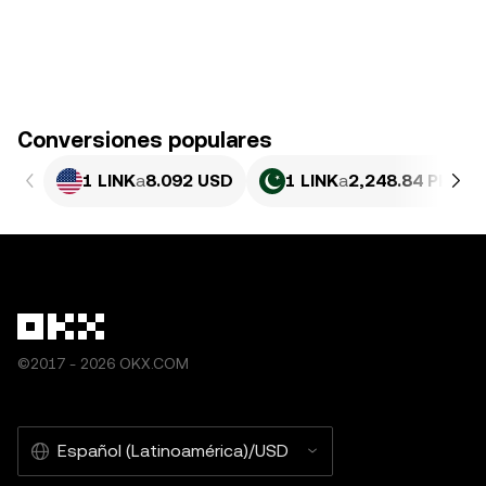
Conversiones populares
1 LINK
a
8.092 USD
1 LINK
a
2,248.84 PKR
©2017 - 2026 OKX.COM
Español (Latinoamérica)/USD