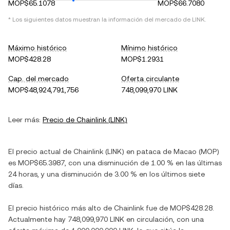
MOP$65.1078
MOP$66.7080
* Los siguientes datos muestran la información del mercado de
LINK
.
Máximo histórico
Mínimo histórico
MOP$428.28
MOP$1.2931
Cap. del mercado
Oferta circulante
MOP$48,924,791,756
748,099,970 LINK
Leer más:
Precio de
Chainlink
(
LINK
)
El precio actual de
Chainlink
(
LINK
) en
pataca de Macao
(
MOP
)
es
MOP$65.3987
, con
una disminución
de
1.00 %
en las últimas
24 horas, y
una disminución
de
3.00 %
en los últimos siete
días.
El precio histórico más alto de
Chainlink
fue de
MOP$428.28
.
Actualmente hay
748,099,970 LINK
en circulación, con una