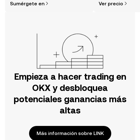
Sumérgete en
Ver precio
tu aventura en la aplicación móvil de
OKX o aquí mismo en la página web.
Empieza a hacer trading en
OKX y desbloquea
potenciales ganancias más
altas
Más información sobre LINK