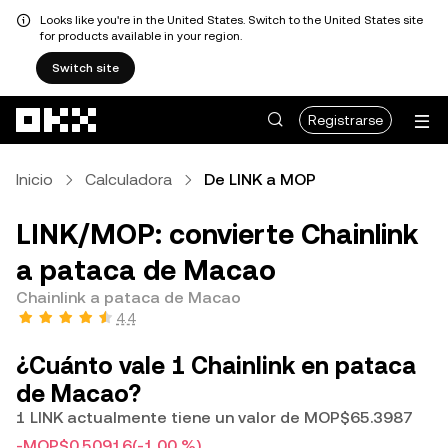
Looks like you're in the United States. Switch to the United States site
for products available in your region.
Switch site
Saltar al contenido principal
Registrarse
Inicio
Calculadora
De LINK a MOP
LINK/MOP: convierte Chainlink
a pataca de Macao
Chainlink a pataca de Macao
4.4
¿Cuánto vale 1 Chainlink en pataca
de Macao?
1 LINK actualmente tiene un valor de MOP$65.3987
-MOP$0.50916
(-1.00 %)