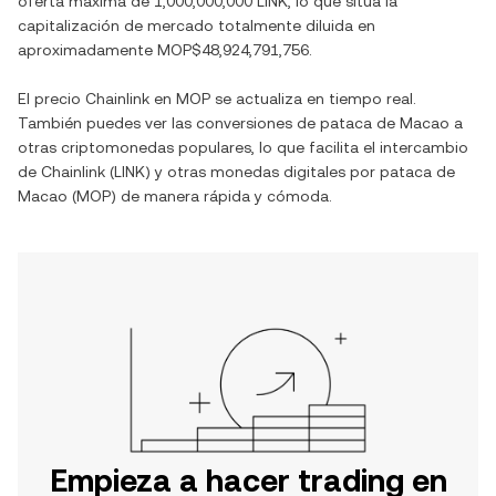
oferta máxima de
1,000,000,000 LINK
, lo que sitúa la
capitalización de mercado totalmente diluida en
aproximadamente
MOP$48,924,791,756
.
El precio
Chainlink
en
MOP
se actualiza en tiempo real.
También puedes ver las conversiones de
pataca de Macao
a
otras criptomonedas populares, lo que facilita el intercambio
de
Chainlink
(
LINK
) y otras monedas digitales por
pataca de
Macao
(
MOP
) de manera rápida y cómoda.
Empieza a hacer trading en