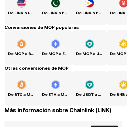
De LINK a USD
De LINK a PKR
De LINK a PHP
Conversiones de MOP populares
De MOP a BTC
De MOP a ETH
De MOP a USDT
Otras conversiones de MOP
De BTC a MOP
De ETH a MOP
De USDT a MOP
Más información sobre Chainlink (LINK)