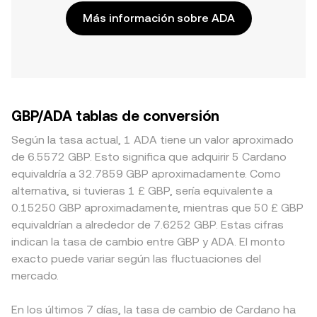
Más información sobre ADA
GBP/ADA tablas de conversión
Según la tasa actual, 1 ADA tiene un valor aproximado
de 6.5572 GBP. Esto significa que adquirir 5 Cardano
equivaldría a 32.7859 GBP aproximadamente. Como
alternativa, si tuvieras 1 £ GBP, sería equivalente a
0.15250 GBP aproximadamente, mientras que 50 £ GBP
equivaldrían a alrededor de 7.6252 GBP. Estas cifras
indican la tasa de cambio entre GBP y ADA. El monto
exacto puede variar según las fluctuaciones del
mercado.
En los últimos 7 días, la tasa de cambio de Cardano ha