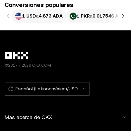
Conversiones populares
1 USD
a
4.873 ADA
1 PKR
a
0.017546 ADA
©2017 - 2026 OKX.COM
Español (Latinoamérica)/USD
Más acerca de OKX