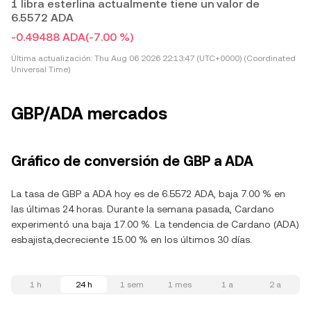
1 libra esterlina actualmente tiene un valor de
6.5572 ADA
-0.49488 ADA
(-7.00 %)
Última actualización:
Thu Aug 06 2026 22:13:47 (UTC+0000) (Coordinated
Universal Time)
GBP/ADA mercados
Gráfico de conversión de GBP a ADA
La tasa de GBP a ADA hoy es de 6.5572 ADA, baja 7.00 % en
las últimas 24 horas. Durante la semana pasada, Cardano
experimentó una baja 17.00 %. La tendencia de Cardano (ADA)
esbajista,decreciente 15.00 % en los últimos 30 días.
1 h
24 h
1 sem
1 mes
1 a
2 a