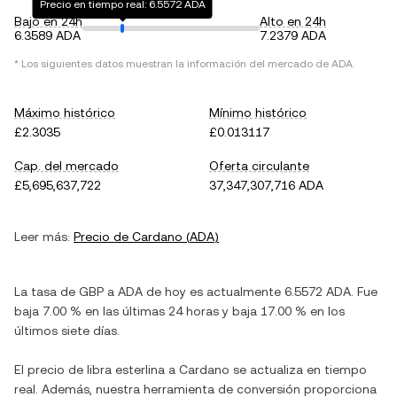
Precio en tiempo real: 6.5572 ADA
Bajo en 24h
Alto en 24h
6.3589 ADA
7.2379 ADA
* Los siguientes datos muestran la información del mercado de
ADA
.
Máximo histórico
Mínimo histórico
£2.3035
£0.013117
Cap. del mercado
Oferta circulante
£5,695,637,722
37,347,307,716 ADA
Leer más:
Precio de
Cardano
(
ADA
)
La tasa de
GBP
a
ADA
de hoy es actualmente
6.5572
ADA
. Fue
baja
7.00 %
en las últimas 24 horas y
baja
17.00 %
en los
últimos siete días.
El precio de
libra esterlina
a
Cardano
se actualiza en tiempo
real. Además, nuestra herramienta de conversión proporciona