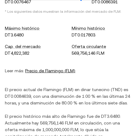
DT0.0076467
DT0.0086391
* Los siguientes datos muestran la información del mercado de
FLM
.
Máximo histórico
Mínimo histórico
DT3.6480
DT0.017803
Cap. del mercado
Oferta circulante
DT4,822,382
569,756,146 FLM
Leer más:
Precio de
Flamingo
(
FLM
)
El precio actual de
Flamingo
(
FLM
) en
dinar tunecino
(
TND
) es
DT0.0084639
, con
una disminución
de
1.00 %
en las últimas 24
horas, y
una disminución
de
80.00 %
en los últimos siete días.
El precio histórico más alto de
Flamingo
fue de
DT3.6480
.
Actualmente hay
569,756,146 FLM
en circulación, con una
oferta máxima de
1,000,000,000 FLM
, lo que sitúa la