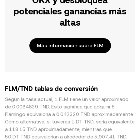
OKX y desbloquea
potenciales ganancias más
altas
Más información sobre FLM
FLM/TND tablas de conversión
Según la tasa actual, 1 FLM tiene un valor aproximado
de 0.0084639 TND. Esto significa que adquirir 5
Flamingo equivaldría a 0.042320 TND aproximadamente.
Como alternativa, si tuvieras 1 DT TND, sería equivalente
a 118.15 TND aproximadamente, mientras que
50 DT TND equivaldrían a alrededor de 5,907.41 TND.