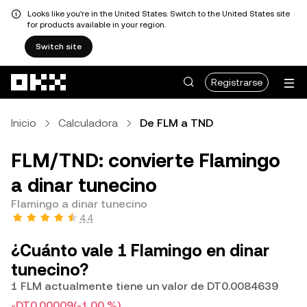
Looks like you're in the United States. Switch to the United States site
for products available in your region.
Switch site
Saltar al contenido principal
Registrarse
Inicio
Calculadora
De FLM a TND
FLM/TND: convierte Flamingo
a dinar tunecino
Flamingo a dinar tunecino
4.4
¿Cuánto vale 1 Flamingo en dinar
tunecino?
1 FLM actualmente tiene un valor de DT0.0084639
-DT0.00009
(-1.00 %)