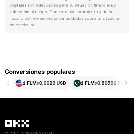
digitales son adecuados para tu situación financiera y
tolerancia al riesgo. Contrata asesoramiento jurídico,
fiscal o de inversiones si tienes dudas sobre tu situación
en particular.
Conversiones populares
1 FLM
a
0.0029 USD
1 FLM
a
0.80582 PKR
©2017 - 2026 OKX.COM