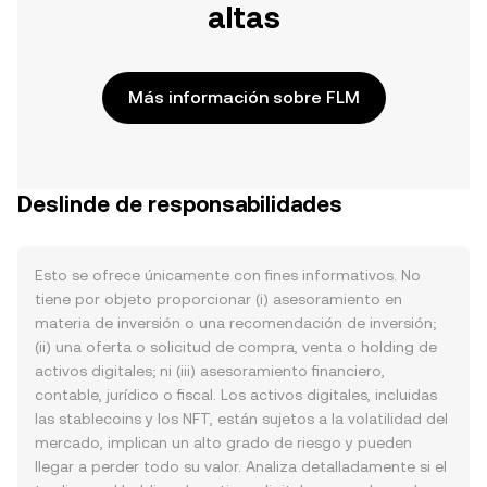
altas
Más información sobre FLM
Deslinde de responsabilidades
Esto se ofrece únicamente con fines informativos. No
tiene por objeto proporcionar (i) asesoramiento en
materia de inversión o una recomendación de inversión;
(ii) una oferta o solicitud de compra, venta o holding de
activos digitales; ni (iii) asesoramiento financiero,
contable, jurídico o fiscal. Los activos digitales, incluidas
las stablecoins y los NFT, están sujetos a la volatilidad del
mercado, implican un alto grado de riesgo y pueden
llegar a perder todo su valor. Analiza detalladamente si el