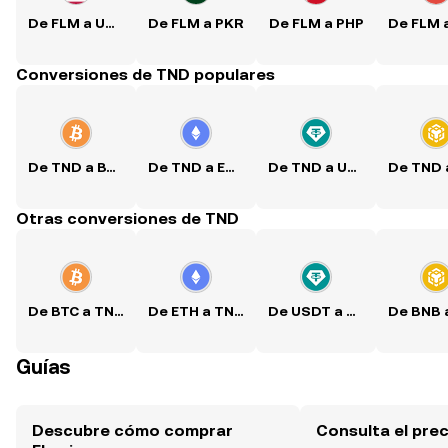
De FLM a USD
De FLM a PKR
De FLM a PHP
Conversiones de TND populares
De TND a BTC
De TND a ETH
De TND a USDT
Otras conversiones de TND
De BTC a TND
De ETH a TND
De USDT a TND
Guías
Descubre cómo comprar
Consulta el pre