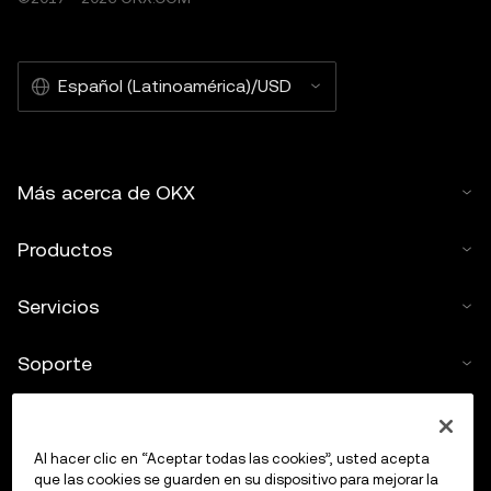
Español (Latinoamérica)/USD
Más acerca de OKX
Productos
Servicios
Soporte
Comprar criptos
Al hacer clic en “Aceptar todas las cookies”, usted acepta
Calculadora de criptomonedas
que las cookies se guarden en su dispositivo para mejorar la