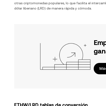
otras criptomonedas populares, lo que facilita el interca
dólar liberiano
(
LRD
) de manera rápida y cómoda.
Emp
gan
Más
ETHW/LRD tablas de conversión