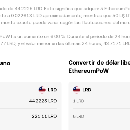
mado de 44.2225 LRD. Esto significa que adquirir 5 Ethereum
alente a 0.022613 LRD aproximadamente, mientras que 50 L$ L
El monto exacto puede variar según las fluctuaciones del mer
mPoW ha un aumento un 6.00 %. Durante el período de 24 hora
7 LRD, y el valor menor en las últimas 24 horas, 43.7171 LRD
Convertir de dólar lib
iano
EthereumPoW
LRD
LRD
44.2225 LRD
1 LRD
221.11 LRD
5 LRD