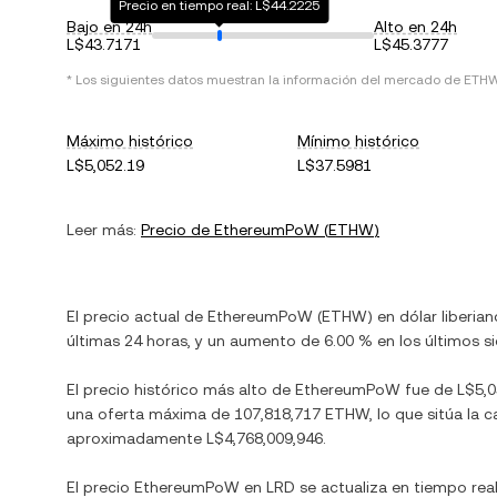
Precio en tiempo real: L$44.2225
Bajo en 24h
Alto en 24h
L$43.7171
L$45.3777
* Los siguientes datos muestran la información del mercado de
ETH
Máximo histórico
Mínimo histórico
L$5,052.19
L$37.5981
Leer más:
Precio de
EthereumPoW
(
ETHW
)
El precio actual de
EthereumPoW
(
ETHW
) en
dólar liberian
últimas 24 horas, y
un aumento
de
6.00 %
en los últimos si
El precio histórico más alto de
EthereumPoW
fue de
L$5,0
una oferta máxima de
107,818,717 ETHW
, lo que sitúa la
aproximadamente
L$4,768,009,946
.
El precio
EthereumPoW
en
LRD
se actualiza en tiempo rea