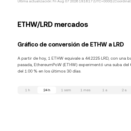
Última actualización:
Fri Aug 07 2026 19:16:17 (UTC+0000) (Coordinat
ETHW/LRD mercados
Gráfico de conversión de ETHW a LRD
A partir de hoy, 1 ETHW equivale a 44.2225 LRD, con una ba
pasada, EthereumPoW (ETHW) experimentó una suba del 6.
del 1.00 % en los últimos 30 días.
1 h
24 h
1 sem
1 mes
1 a
2 a