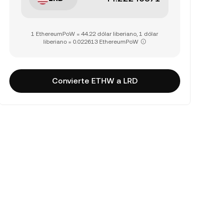
1 EthereumPoW = 44.22 dólar liberiano, 1 dólar
liberiano = 0.022613 EthereumPoW
Convierte ETHW a LRD