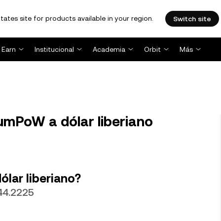
tates site for products available in your region.
Switch site
Earn
Institucional
Academia
Orbit
Más
mPoW a dólar liberiano
lar liberiano?
44.2225