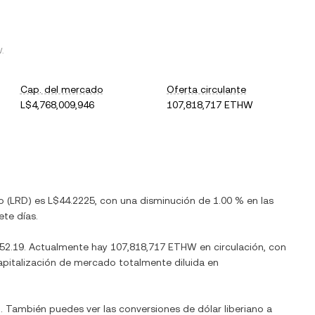
W
.
Cap. del mercado
Oferta circulante
L$4,768,009,946
107,818,717 ETHW
o
(
LRD
) es
L$44.2225
, con
una disminución
de
1.00 %
en las
ete días.
52.19
. Actualmente hay
107,818,717 ETHW
en circulación, con
 capitalización de mercado totalmente diluida en
l. También puedes ver las conversiones de
dólar liberiano
a