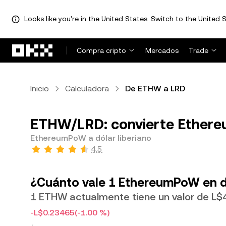
Looks like you're in the United States. Switch to the United S
Saltar al contenido principal
Compra cripto
Mercados
Trade
Inicio
Calculadora
De ETHW a LRD
ETHW/LRD: convierte Ethereu
EthereumPoW a dólar liberiano
4.5
¿Cuánto vale 1 EthereumPoW en dó
1 ETHW actualmente tiene un valor de L$
-L$0.23465
(-1.00 %)