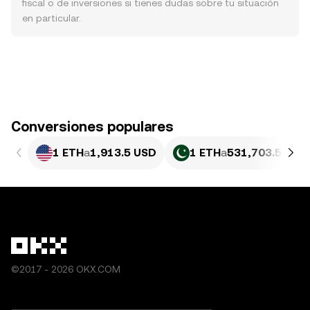
fiscal o de inversiones si tienes dudas sobre tu situación
en particular.
Conversiones populares
1 ETH
a
1,913.5 USD
1 ETH
a
531,703.53 PK
©2017 - 2026 OKX.COM