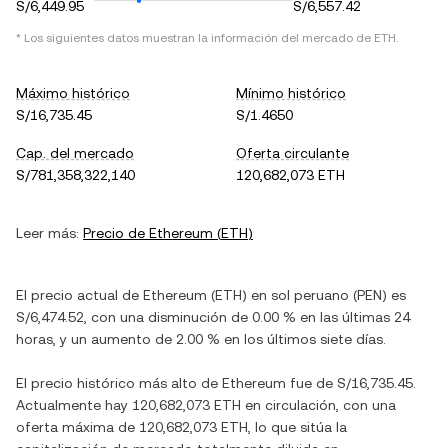
S/6,449.95
S/6,557.42
* Los siguientes datos muestran la información del mercado de
ETH
.
Máximo histórico
Mínimo histórico
S/16,735.45
S/1.4650
Cap. del mercado
Oferta circulante
S/781,358,322,140
120,682,073 ETH
Leer más:
Precio de
Ethereum
(
ETH
)
El precio actual de
Ethereum
(
ETH
) en
sol peruano
(
PEN
) es
S/6,474.52
, con
una disminución
de
0.00 %
en las últimas 24
horas, y
un aumento
de
2.00 %
en los últimos siete días.
El precio histórico más alto de
Ethereum
fue de
S/16,735.45
.
Actualmente hay
120,682,073 ETH
en circulación, con una
oferta máxima de
120,682,073 ETH
, lo que sitúa la