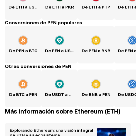
De ETH a USD
De ETH a PKR
De ETH a PHP
De ETH 
Conversiones de PEN populares
De PEN a BTC
De PEN a USDT
De PEN a BNB
Otras conversiones de PEN
De BTC a PEN
De USDT a PEN
De BNB a PEN
Más información sobre Ethereum (ETH)
Explorando Ethereum: una visión integral
de ETH y su ecosistema