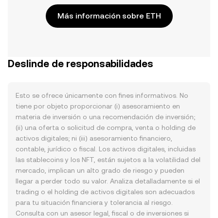
Más información sobre ETH
Deslinde de responsabilidades
Esto se ofrece únicamente con fines informativos. No
tiene por objeto proporcionar (i) asesoramiento en
materia de inversión o una recomendación de inversión;
(ii) una oferta o solicitud de compra, venta o holding de
activos digitales; ni (iii) asesoramiento financiero,
contable, jurídico o fiscal. Los activos digitales, incluidas
las stablecoins y los NFT, están sujetos a la volatilidad del
mercado, implican un alto grado de riesgo y pueden
llegar a perder todo su valor. Analiza detalladamente si el
trading o el holding de activos digitales son adecuados
para tu situación financiera y tolerancia al riesgo.
Consulta con un asesor legal, fiscal o de inversiones si