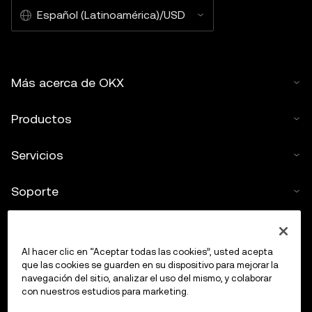
Español (Latinoamérica)/USD
Más acerca de OKX
Productos
Servicios
Soporte
Comprar criptos
Al hacer clic en “Aceptar todas las cookies”, usted acepta
Calculadora de criptomonedas
que las cookies se guarden en su dispositivo para mejorar la
navegación del sitio, analizar el uso del mismo, y colaborar
con nuestros estudios para marketing.
Haz trading