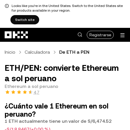
Looks like you're in the United States. Switch to the United States site
for products available in your region.
Switch site
Saltar al contenido principal
Registrarse
Inicio
Calculadora
De ETH a PEN
ETH/PEN: convierte Ethereum
a sol peruano
Ethereum a sol peruano
4.7
¿Cuánto vale 1 Ethereum en sol
peruano?
1 ETH actualmente tiene un valor de S/6,474.52
-S/18.8467
(+0.00 %)