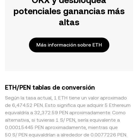
OKX y desbloquea
potenciales ganancias más
altas
Más información sobre ETH
ETH/PEN tablas de conversión
Según la tasa actual, 1 ETH tiene un valor aproximado
de 6,474.52 PEN. Esto significa que adquirir 5 Ethereum
equivaldría a 32,372.59 PEN aproximadamente. Como
alternativa, si tuvieras 1 S/ PEN, sería equivalente a
0.00015445 PEN aproximadamente, mientras que
50 S/ PEN equivaldrían a alrededor de 0.0077226 PEN.