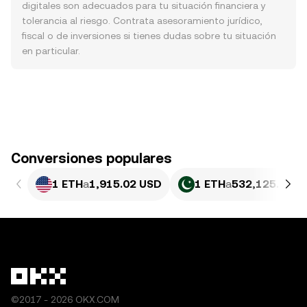
digitales son adecuados para tu situación financiera y
tolerancia al riesgo. Contrata asesoramiento jurídico,
fiscal o de inversiones si tienes dudas sobre tu situación
en particular.
Conversiones populares
1 ETH
a
1,915.02 USD
1 ETH
a
532,125.89 P
©2017 - 2026 OKX.COM