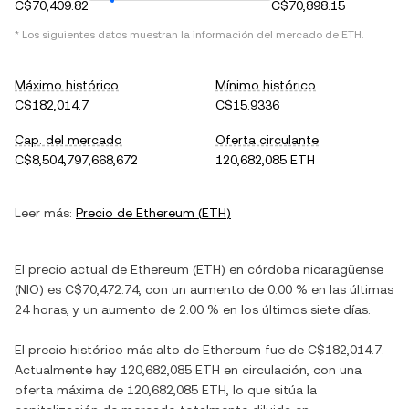
C$70,409.82
C$70,898.15
* Los siguientes datos muestran la información del mercado de
ETH
.
Máximo histórico
Mínimo histórico
C$182,014.7
C$15.9336
Cap. del mercado
Oferta circulante
C$8,504,797,668,672
120,682,085 ETH
Leer más:
Precio de
Ethereum
(
ETH
)
El precio actual de
Ethereum
(
ETH
) en
córdoba nicaragüense
(
NIO
) es
C$70,472.74
, con
un aumento
de
0.00 %
en las últimas
24 horas, y
un aumento
de
2.00 %
en los últimos siete días.
El precio histórico más alto de
Ethereum
fue de
C$182,014.7
.
Actualmente hay
120,682,085 ETH
en circulación, con una
oferta máxima de
120,682,085 ETH
, lo que sitúa la