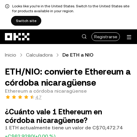
Looks like you're in the United States. Switch to the United States site
for products available in your region.
Switch site
Saltar al contenido principal
Registrarse
Inicio
Calculadora
De ETH a NIO
ETH/NIO: convierte Ethereum a
córdoba nicaragüense
Ethereum a córdoba nicaragüense
4.7
¿Cuánto vale 1 Ethereum en
córdoba nicaragüense?
1 ETH actualmente tiene un valor de C$70,472.74
+C$62.9280
(+0.00 %)