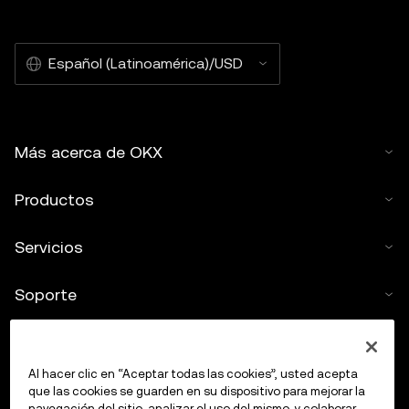
Español (Latinoamérica)/USD
Más acerca de OKX
Productos
Servicios
Soporte
Comprar criptos
Al hacer clic en “Aceptar todas las cookies”, usted acepta
Calculadora de criptomonedas
que las cookies se guarden en su dispositivo para mejorar la
navegación del sitio, analizar el uso del mismo, y colaborar