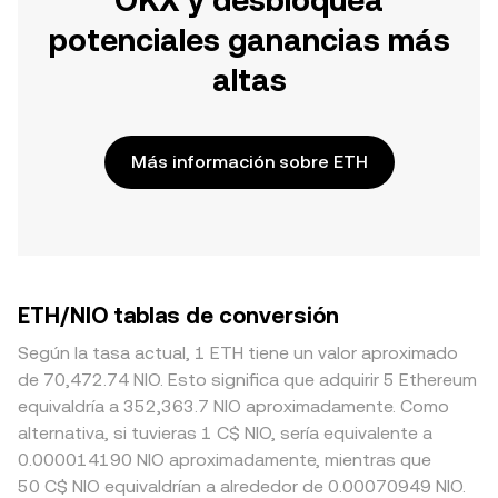
OKX y desbloquea
potenciales ganancias más
altas
Más información sobre ETH
ETH/NIO tablas de conversión
Según la tasa actual, 1 ETH tiene un valor aproximado
de 70,472.74 NIO. Esto significa que adquirir 5 Ethereum
equivaldría a 352,363.7 NIO aproximadamente. Como
alternativa, si tuvieras 1 C$ NIO, sería equivalente a
0.000014190 NIO aproximadamente, mientras que
50 C$ NIO equivaldrían a alrededor de 0.00070949 NIO.