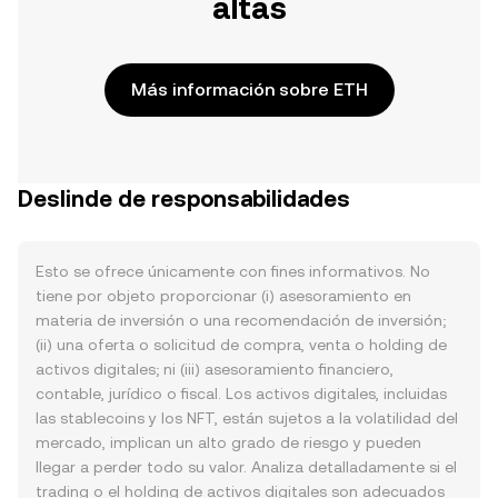
altas
Más información sobre ETH
Deslinde de responsabilidades
Esto se ofrece únicamente con fines informativos. No
tiene por objeto proporcionar (i) asesoramiento en
materia de inversión o una recomendación de inversión;
(ii) una oferta o solicitud de compra, venta o holding de
activos digitales; ni (iii) asesoramiento financiero,
contable, jurídico o fiscal. Los activos digitales, incluidas
las stablecoins y los NFT, están sujetos a la volatilidad del
mercado, implican un alto grado de riesgo y pueden
llegar a perder todo su valor. Analiza detalladamente si el
trading o el holding de activos digitales son adecuados