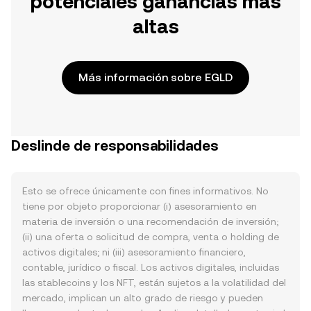
potenciales ganancias más
altas
Más información sobre EGLD
Deslinde de responsabilidades
Esto se ofrece únicamente con fines informativos. No
tiene por objeto proporcionar (i) asesoramiento en
materia de inversión o una recomendación de inversión;
(ii) una oferta o solicitud de compra, venta o holding de
activos digitales; ni (iii) asesoramiento financiero,
contable, jurídico o fiscal. Los activos digitales, incluidas
las stablecoins y los NFT, están sujetos a la volatilidad del
mercado, implican un alto grado de riesgo y pueden