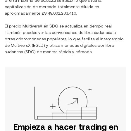
oferta máxima de
30,522,236 EGLD
, lo que sitúa la
capitalización de mercado totalmente diluida en
aproximadamente
£S.49,002,203,410
.
El precio
MultiversX
en
SDG
se actualiza en tiempo real.
También puedes ver las conversiones de
libra sudanesa
a
otras criptomonedas populares, lo que facilita el intercambio
de
MultiversX
(
EGLD
) y otras monedas digitales por
libra
sudanesa
(
SDG
) de manera rápida y cómoda.
Empieza a hacer trading en