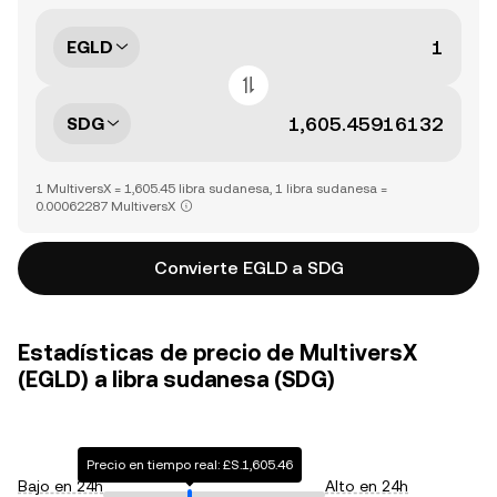
EGLD
SDG
1 MultiversX = 1,605.45 libra sudanesa, 1 libra sudanesa =
0.00062287 MultiversX
Convierte EGLD a SDG
Estadísticas de precio de MultiversX
(EGLD) a libra sudanesa (SDG)
Precio en tiempo real: £S.1,605.46
Bajo en 24h
Alto en 24h