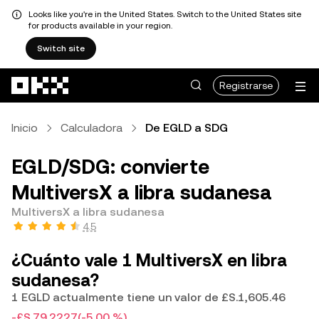
Looks like you're in the United States. Switch to the United States site
for products available in your region.
Switch site
Saltar al contenido principal
Registrarse
Inicio
Calculadora
De EGLD a SDG
EGLD/SDG: convierte
MultiversX a libra sudanesa
MultiversX a libra sudanesa
4.5
¿Cuánto vale 1 MultiversX en libra
sudanesa?
1 EGLD actualmente tiene un valor de £S.1,605.46
-£S.79.2227
(-5.00 %)