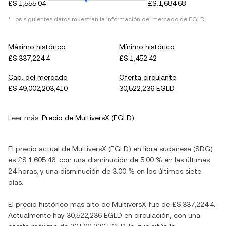
£S.1,555.04
£S.1,684.68
* Los siguientes datos muestran la información del mercado de
EGLD
.
Máximo histórico
Mínimo histórico
£S.337,224.4
£S.1,452.42
Cap. del mercado
Oferta circulante
£S.49,002,203,410
30,522,236 EGLD
Leer más:
Precio de
MultiversX
(
EGLD
)
El precio actual de
MultiversX
(
EGLD
) en
libra sudanesa
(
SDG
)
es
£S.1,605.46
, con
una disminución
de
5.00 %
en las últimas
24 horas, y
una disminución
de
3.00 %
en los últimos siete
días.
El precio histórico más alto de
MultiversX
fue de
£S.337,224.4
.
Actualmente hay
30,522,236 EGLD
en circulación, con una