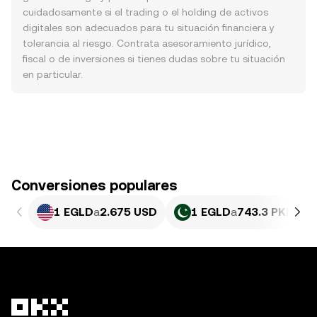
cuidadosamente si el trading o el holding de activos
digitales son adecuados para tu situación financiera y
tolerancia al riesgo. Contrata asesoramiento jurídico,
fiscal o de inversiones si tienes dudas sobre tu situación
en particular.
Conversiones populares
1 EGLD
a
2.675 USD
1 EGLD
a
743.3 PKR