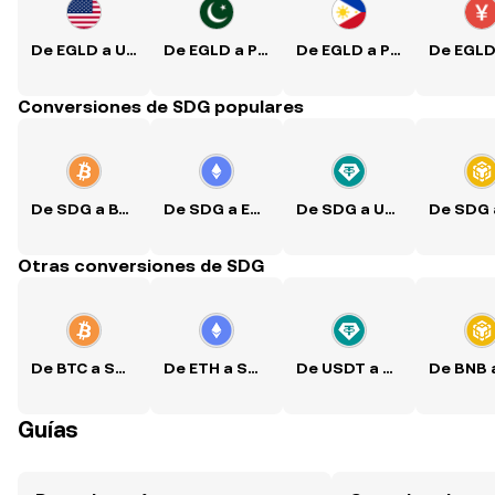
De EGLD a USD
De EGLD a PKR
De EGLD a PHP
Conversiones de SDG populares
De SDG a BTC
De SDG a ETH
De SDG a USDT
Otras conversiones de SDG
De BTC a SDG
De ETH a SDG
De USDT a SDG
Guías