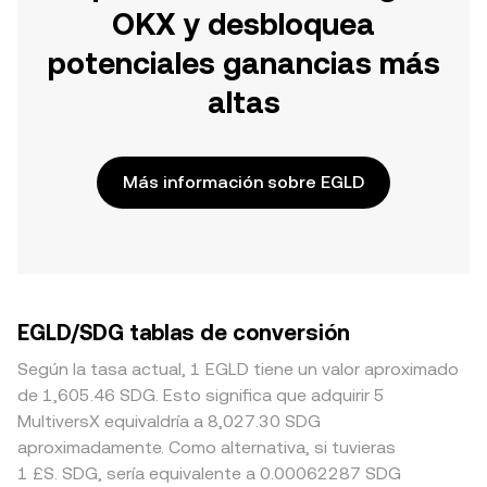
OKX y desbloquea
potenciales ganancias más
altas
Más información sobre EGLD
EGLD/SDG tablas de conversión
Según la tasa actual, 1 EGLD tiene un valor aproximado
de 1,605.46 SDG. Esto significa que adquirir 5
MultiversX equivaldría a 8,027.30 SDG
aproximadamente. Como alternativa, si tuvieras
1 £S. SDG, sería equivalente a 0.00062287 SDG