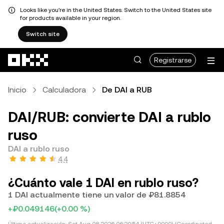
Looks like you're in the United States. Switch to the United States site
for products available in your region.
Switch site
Saltar al contenido principal
Registrarse
Inicio
Calculadora
De DAI a RUB
DAI/RUB: convierte DAI a rublo
ruso
DAI a rublo ruso
4.4
¿Cuánto vale 1 DAI en rublo ruso?
1 DAI actualmente tiene un valor de ₽81.8854
+₽0.049146
(+0.00 %)