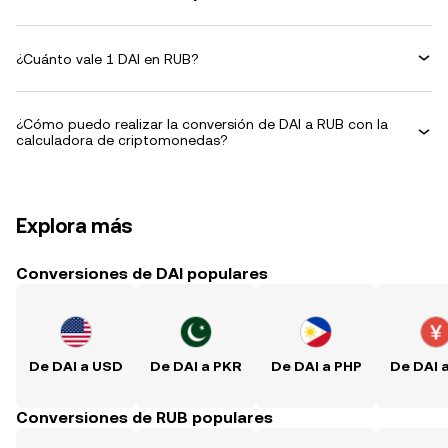
¿Cuánto vale 1 DAI en RUB?
¿Cómo puedo realizar la conversión de DAI a RUB con la
calculadora de criptomonedas?
Explora más
Conversiones de DAI populares
De DAI a USD
De DAI a PKR
De DAI a PHP
De DAI 
Conversiones de RUB populares