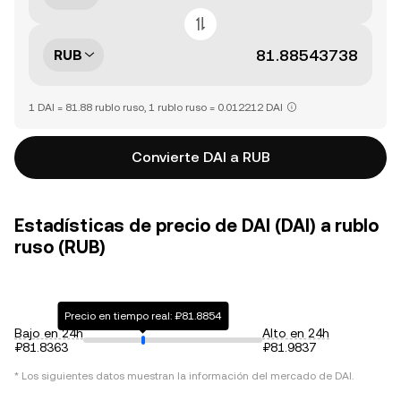
RUB
1 DAI = 81.88 rublo ruso, 1 rublo ruso = 0.012212 DAI
Convierte DAI a RUB
Estadísticas de precio de DAI (DAI) a rublo
ruso (RUB)
Precio en tiempo real: ₽81.8854
Bajo en 24h
Alto en 24h
₽81.8363
₽81.9837
* Los siguientes datos muestran la información del mercado de
DAI
.