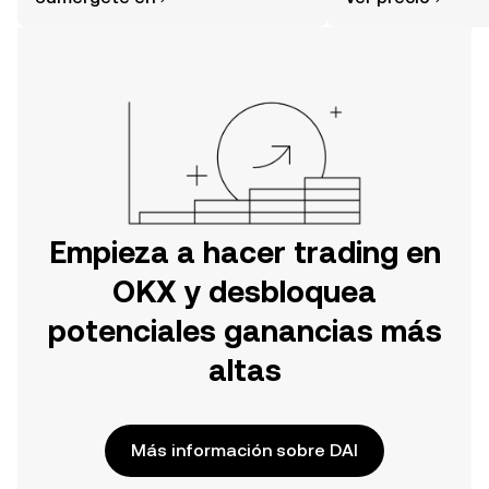
tu aventura en la aplicación móvil de
OKX o aquí mismo en la página web.
Empieza a hacer trading en
OKX y desbloquea
potenciales ganancias más
altas
Más información sobre DAI