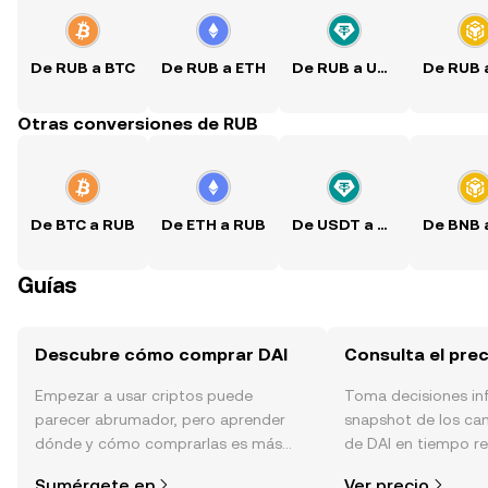
De RUB a BTC
De RUB a ETH
De RUB a USDT
Otras conversiones de RUB
De BTC a RUB
De ETH a RUB
De USDT a RUB
Guías
Descubre cómo comprar DAI
Consulta el prec
Empezar a usar criptos puede
Toma decisiones i
parecer abrumador, pero aprender
snapshot de los ca
dónde y cómo comprarlas es más
de DAI en tiempo rea
simple de lo que piensas. Comienza
de la comunidad, la
Sumérgete en
Ver precio