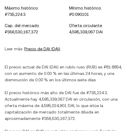
Máximo histórico
Mínimo histórico
₽735,224.3
₽0.090101
Cap. del mercado
Oferta circulante
₽356,530,167,372
4,595,339,067 DAI
Leer más:
Precio de
DAI
(
DAI
)
El precio actual de
DAI
(
DAI
) en
rublo ruso
(
RUB
) es
₽81.8854
,
con
un aumento
de
0.00 %
en las últimas 24 horas, y
una
disminución
de
0.00 %
en los últimos siete días.
El precio histórico más alto de
DAI
fue de
₽735,224.3
.
Actualmente hay
4,595,339,067 DAI
en circulación, con una
oferta máxima de
4,595,024,901 DAI
, lo que sitúa la
capitalización de mercado totalmente diluida en
aproximadamente
₽356,530,167,372
.