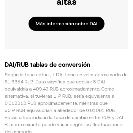
altas
Más información sobre DAI
DAI/RUB tablas de conversión
Según la tasa actual, 1 DAI tiene un valor aproximado de
81.8854 RUB. Esto significa que adquirir 5 DAI
equivaldría a 409.43 RUB aproximadamente. Como
alternativa, si tuvieras 1 ₽ RUB, sería equivalente a
0.012212 RUB aproximadamente, mientras que
50 ₽ RUB equivaldrían a alrededor de 0.61061 RUB.
Estas cifras indican la tasa de cambio entre RUB y DAI.
El monto exacto puede variar según las fluctuaciones
del mercado.