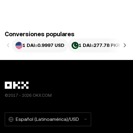
Conversiones populares
1 DAI
a
0.9997 USD
1 DAI
a
277.78 PKR
©2017 - 2026 OKX.COM
Español (Latinoamérica)/USD