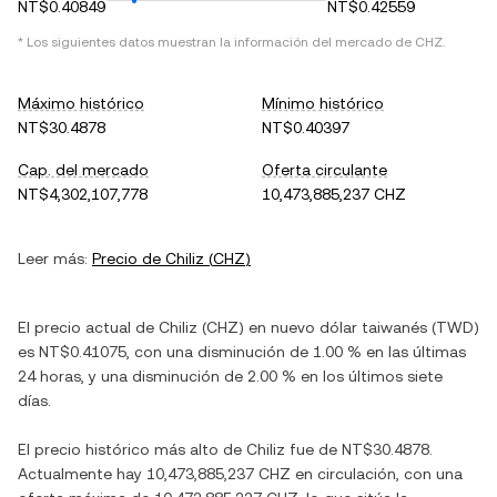
NT$0.40849
NT$0.42559
* Los siguientes datos muestran la información del mercado de
CHZ
.
Máximo histórico
Mínimo histórico
NT$30.4878
NT$0.40397
Cap. del mercado
Oferta circulante
NT$4,302,107,778
10,473,885,237 CHZ
Leer más:
Precio de
Chiliz
(
CHZ
)
El precio actual de
Chiliz
(
CHZ
) en
nuevo dólar taiwanés
(
TWD
)
es
NT$0.41075
, con
una disminución
de
1.00 %
en las últimas
24 horas, y
una disminución
de
2.00 %
en los últimos siete
días.
El precio histórico más alto de
Chiliz
fue de
NT$30.4878
.
Actualmente hay
10,473,885,237 CHZ
en circulación, con una