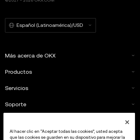
©2017 - 2026 OKX.COM
Español (Latinoamérica)/USD
Más acerca de OKX
Productos
Servicios
Soporte
Comprar criptos
Al hacer clic en “Aceptar todas las cookies”, usted acepta
Calculadora de criptomonedas
que las cookies se guarden en su dispositivo para mejorar la