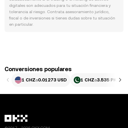
digitales son adecuados para tu situación financiera y
tolerancia al riesgo. Contrata asesoramiento jurídico,
fiscal o de inversiones si tienes dudas sobre tu situación
en particular.
Conversiones populares
1 CHZ
a
0.01273 USD
1 CHZ
a
3.535 PKR