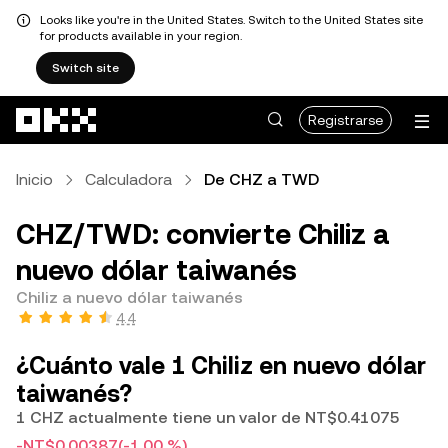
Looks like you're in the United States. Switch to the United States site
for products available in your region.
Switch site
Saltar al contenido principal
Registrarse
Inicio
Calculadora
De CHZ a TWD
CHZ/TWD: convierte Chiliz a
nuevo dólar taiwanés
Chiliz a nuevo dólar taiwanés
4.4
¿Cuánto vale 1 Chiliz en nuevo dólar
taiwanés?
1 CHZ actualmente tiene un valor de NT$0.41075
-NT$0.00387
(-1.00 %)