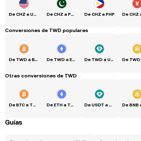
De CHZ a USD
De CHZ a PKR
De CHZ a PHP
Conversiones de TWD populares
De TWD a BTC
De TWD a ETH
De TWD a USDT
Otras conversiones de TWD
De BTC a TWD
De ETH a TWD
De USDT a TWD
Guías