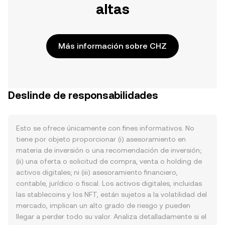
altas
Más información sobre CHZ
Deslinde de responsabilidades
Esto se ofrece únicamente con fines informativos. No
tiene por objeto proporcionar (i) asesoramiento en
materia de inversión o una recomendación de inversión;
(ii) una oferta o solicitud de compra, venta o holding de
activos digitales; ni (iii) asesoramiento financiero,
contable, jurídico o fiscal. Los activos digitales, incluidas
las stablecoins y los NFT, están sujetos a la volatilidad del
mercado, implican un alto grado de riesgo y pueden
llegar a perder todo su valor. Analiza detalladamente si el