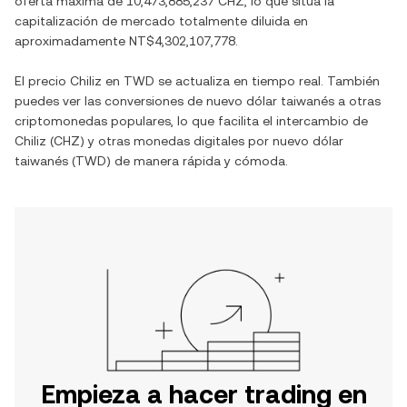
oferta máxima de
10,473,885,237 CHZ
, lo que sitúa la
capitalización de mercado totalmente diluida en
aproximadamente
NT$4,302,107,778
.
El precio
Chiliz
en
TWD
se actualiza en tiempo real. También
puedes ver las conversiones de
nuevo dólar taiwanés
a otras
criptomonedas populares, lo que facilita el intercambio de
Chiliz
(
CHZ
) y otras monedas digitales por
nuevo dólar
taiwanés
(
TWD
) de manera rápida y cómoda.
Empieza a hacer trading en