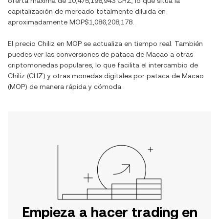
oferta máxima de
10,475,196,943 CHZ
, lo que sitúa la
capitalización de mercado totalmente diluida en
aproximadamente
MOP$1,086,208,178
.
El precio
Chiliz
en
MOP
se actualiza en tiempo real. También
puedes ver las conversiones de
pataca de Macao
a otras
criptomonedas populares, lo que facilita el intercambio de
Chiliz
(
CHZ
) y otras monedas digitales por
pataca de Macao
(
MOP
) de manera rápida y cómoda.
Empieza a hacer trading en