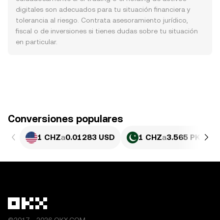
digitales son adecuados para tu situación financiera y
tolerancia al riesgo. Contrata asesoramiento jurídico,
fiscal o de inversiones si tienes dudas sobre tu situación
en particular.
Conversiones populares
1 CHZ
a
0.01283 USD
1 CHZ
a
3.565 PKR