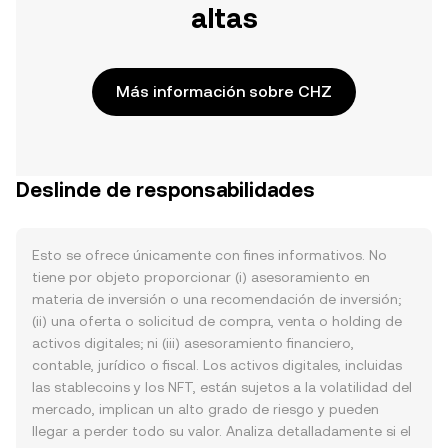
altas
Más información sobre CHZ
Deslinde de responsabilidades
Esto se ofrece únicamente con fines informativos. No
tiene por objeto proporcionar (i) asesoramiento en
materia de inversión o una recomendación de inversión;
(ii) una oferta o solicitud de compra, venta o holding de
activos digitales; ni (iii) asesoramiento financiero,
contable, jurídico o fiscal. Los activos digitales, incluidas
las stablecoins y los NFT, están sujetos a la volatilidad del
mercado, implican un alto grado de riesgo y pueden
llegar a perder todo su valor. Analiza detalladamente si el