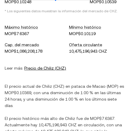
MOP$0.10248
MOP$0.10539
* Los siguientes datos muestran la información del mercado de
CHZ
.
Máximo histórico
Mínimo histórico
MOP$7.6367
MOP$0.10119
Cap. del mercado
Oferta circulante
MOP$1,086,208,178
10,475,196,943 CHZ
Leer más:
Precio de
Chiliz
(
CHZ
)
El precio actual de
Chiliz
(
CHZ
) en
pataca de Macao
(
MOP
) es
MOP$0.10369
, con
una disminución
de
1.00 %
en las últimas
24 horas, y
una disminución
de
1.00 %
en los últimos siete
días.
El precio histórico más alto de
Chiliz
fue de
MOP$7.6367
.
Actualmente hay
10,475,196,943 CHZ
en circulación, con una