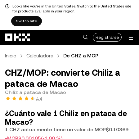
Looks like you're in the United States. Switch to the United States site
for products available in your region.
Switch site
Saltar al contenido principal
Registrarse
Inicio
Calculadora
De CHZ a MOP
CHZ/MOP: convierte Chiliz a
pataca de Macao
Chiliz a pataca de Macao
4.4
¿Cuánto vale 1 Chiliz en pataca de
Macao?
1 CHZ actualmente tiene un valor de MOP$0.10369
-MOP$0.00105
(-1.00 %)