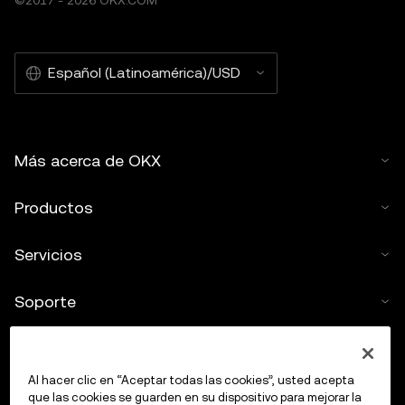
©2017 - 2026 OKX.COM
Español (Latinoamérica)/USD
Más acerca de OKX
Productos
Servicios
Soporte
Comprar criptos
Al hacer clic en “Aceptar todas las cookies”, usted acepta
Calculadora de criptomonedas
que las cookies se guarden en su dispositivo para mejorar la