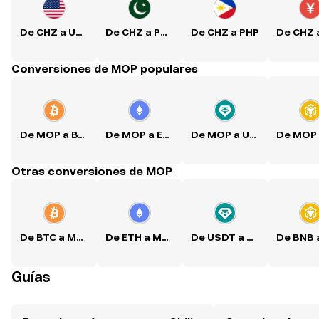
De CHZ a USD
De CHZ a PKR
De CHZ a PHP
Conversiones de MOP populares
De MOP a BTC
De MOP a ETH
De MOP a USDT
Otras conversiones de MOP
De BTC a MOP
De ETH a MOP
De USDT a MOP
Guías