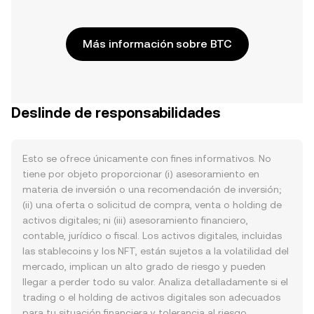
Más información sobre BTC
Deslinde de responsabilidades
Esto se ofrece únicamente con fines informativos. No
tiene por objeto proporcionar (i) asesoramiento en
materia de inversión o una recomendación de inversión;
(ii) una oferta o solicitud de compra, venta o holding de
activos digitales; ni (iii) asesoramiento financiero,
contable, jurídico o fiscal. Los activos digitales, incluidas
las stablecoins y los NFT, están sujetos a la volatilidad del
mercado, implican un alto grado de riesgo y pueden
llegar a perder todo su valor. Analiza detalladamente si el
trading o el holding de activos digitales son adecuados
para tu situación financiera y tolerancia al riesgo.