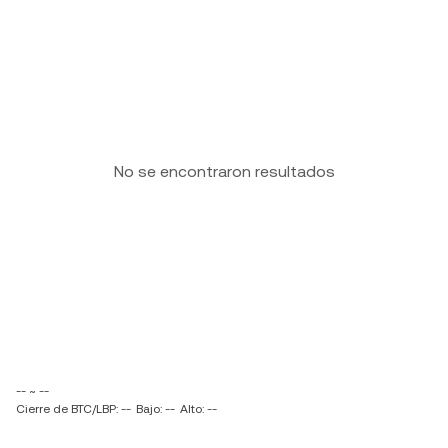
No se encontraron resultados
-- ~ --
Cierre de BTC/LBP: --
Bajo: --
Alto: --