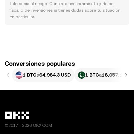
tolerancia al riesgo. Contrata asesoramiento jurídico,
fiscal o de inversiones si tienes dudas sobre tu situación
en particular.
Conversiones populares
1 BTC
a
64,984.3 USD
1 BTC
a
18,057,163.3
©2017 - 2026 OKX.COM