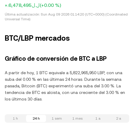
+.ل.ل6,478,495
(+0.00 %)
Última actualización:
Sun Aug 09 2026 01:14:20 (UTC+0000) (Coordinated
Universal Time)
BTC/LBP mercados
Gráfico de conversión de BTC a LBP
A partir de hoy, 1 BTC equivale a 5,822,965,950 LBP, con una
suba del 0.00 % en las últimas 24 horas. Durante la semana
pasada, Bitcoin (BTC) experimentó una suba del 3.00 %. La
tendencia de BTC es alcista, con una creciente del 3.00 % en
los últimos 30 días.
1 h
24 h
1 sem
1 mes
1 a
2 a