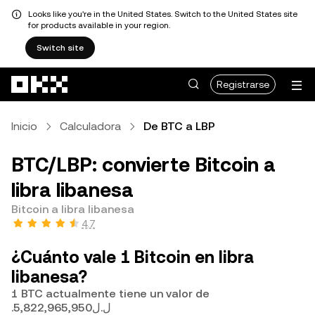
Looks like you're in the United States. Switch to the United States site
for products available in your region.
Switch site
Saltar al contenido principal
Registrarse
Inicio
Calculadora
De BTC a LBP
BTC/LBP: convierte Bitcoin a
libra libanesa
Bitcoin a libra libanesa
4.7
¿Cuánto vale 1 Bitcoin en libra
libanesa?
1 BTC actualmente tiene un valor de
.ل.ل5,822,965,950