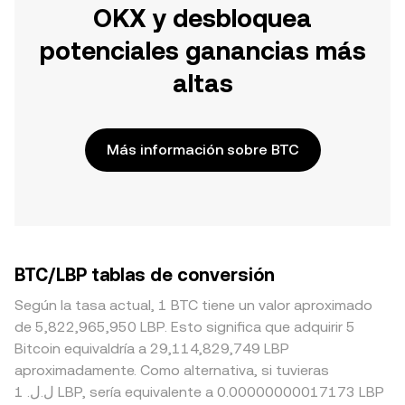
OKX y desbloquea
potenciales ganancias más
altas
Más información sobre BTC
BTC/LBP tablas de conversión
Según la tasa actual, 1 BTC tiene un valor aproximado
de 5,822,965,950 LBP. Esto significa que adquirir 5
Bitcoin equivaldría a 29,114,829,749 LBP
aproximadamente. Como alternativa, si tuvieras
1 .ل.ل LBP, sería equivalente a 0.00000000017173 LBP