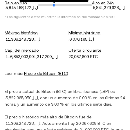
Bajo en 24h
Alto en 24h
.ل.ل5,841,379,928
.ل.ل5,815,188,172
* Los siguientes datos muestran la información del mercado de
BTC
.
Máximo histórico
Mínimo histórico
.ل.ل6,076,165
.ل.ل11,308,243,728
Cap. del mercado
Oferta circulante
.ل.ل116,853,003,901,317,200
20,067,609 BTC
Leer más:
Precio de
Bitcoin
(
BTC
)
El precio actual de
Bitcoin
(
BTC
) en
libra libanesa
(
LBP
) es
.ل.ل5,822,965,950
, con
un aumento
de
0.00 %
en las últimas 24
horas, y
un aumento
de
3.00 %
en los últimos siete días.
El precio histórico más alto de
Bitcoin
fue de
.ل.ل11,308,243,728
. Actualmente hay
20,067,609 BTC
en
circulación, con una oferta máxima de
21,000,000 BTC
, lo que