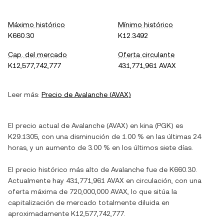
Máximo histórico
Mínimo histórico
K660.30
K12.3492
Cap. del mercado
Oferta circulante
K12,577,742,777
431,771,961 AVAX
Leer más:
Precio de
Avalanche
(
AVAX
)
El precio actual de
Avalanche
(
AVAX
) en
kina
(
PGK
) es
K29.1305
, con
una disminución
de
1.00 %
en las últimas 24
horas, y
un aumento
de
3.00 %
en los últimos siete días.
El precio histórico más alto de
Avalanche
fue de
K660.30
.
Actualmente hay
431,771,961 AVAX
en circulación, con una
oferta máxima de
720,000,000 AVAX
, lo que sitúa la
capitalización de mercado totalmente diluida en
aproximadamente
K12,577,742,777
.