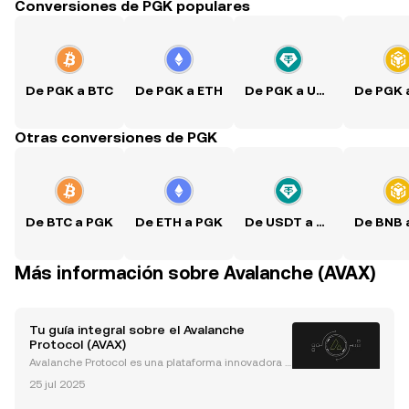
Conversiones de PGK populares
De PGK a BTC
De PGK a ETH
De PGK a USDT
Otras conversiones de PGK
De BTC a PGK
De ETH a PGK
De USDT a PGK
Más información sobre Avalanche (AVAX)
Tu guía integral sobre el Avalanche
Protocol (AVAX)
Avalanche Protocol es una plataforma innovadora d
e código abierto diseñada para lanzar aplicaciones
25 jul 2025
descentralizadas (dapps), blockchains personaliza
das y redes interoperables. Con sus innovadores m