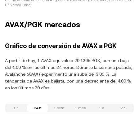
Última actualización:
Sun Aug 09 2026 02:36:57 (UTC+0000) (Coordinated
Universal Time)
AVAX/PGK mercados
Gráfico de conversión de AVAX a PGK
A partir de hoy, 1 AVAX equivale a 29.1305 PGK, con una baja
del 1.00 % en las últimas 24 horas. Durante la semana pasada,
Avalanche (AVAX) experimentó una suba del 3.00 %. La
tendencia de AVAX es bajista, con una decreciente del 4.00 %
en los últimos 30 días.
1 h
24 h
1 sem
1 mes
1 a
2 a