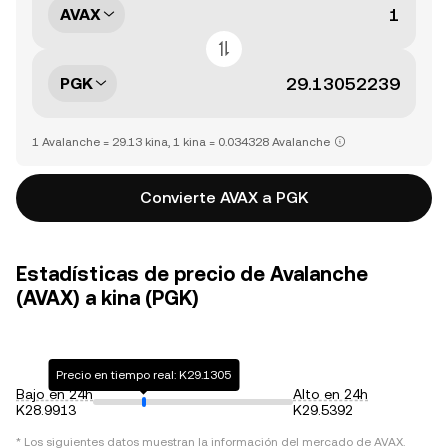
AVAX
PGK
1 Avalanche = 29.13 kina, 1 kina = 0.034328 Avalanche
Convierte AVAX a PGK
Estadísticas de precio de Avalanche
(AVAX) a kina (PGK)
Precio en tiempo real: K29.1305
Bajo en 24h
Alto en 24h
K28.9913
K29.5392
* Los siguientes datos muestran la información del mercado de
AVAX
.