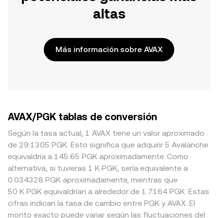
altas
Más información sobre AVAX
AVAX/PGK tablas de conversión
Según la tasa actual, 1 AVAX tiene un valor aproximado
de 29.1305 PGK. Esto significa que adquirir 5 Avalanche
equivaldría a 145.65 PGK aproximadamente. Como
alternativa, si tuvieras 1 K PGK, sería equivalente a
0.034328 PGK aproximadamente, mientras que
50 K PGK equivaldrían a alrededor de 1.7164 PGK. Estas
cifras indican la tasa de cambio entre PGK y AVAX. El
monto exacto puede variar según las fluctuaciones del