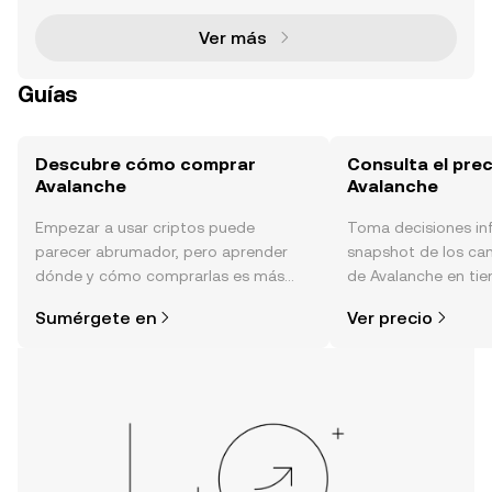
ec
Ver más
Guías
Descubre cómo comprar
Consulta el prec
Avalanche
Avalanche
Empezar a usar criptos puede
Toma decisiones i
parecer abrumador, pero aprender
snapshot de los ca
dónde y cómo comprarlas es más
de Avalanche en tie
simple de lo que piensas. Comienza
sentimiento de la c
Sumérgete en
Ver precio
tu aventura en la aplicación móvil de
noticias y más.
OKX o aquí mismo en la página web.