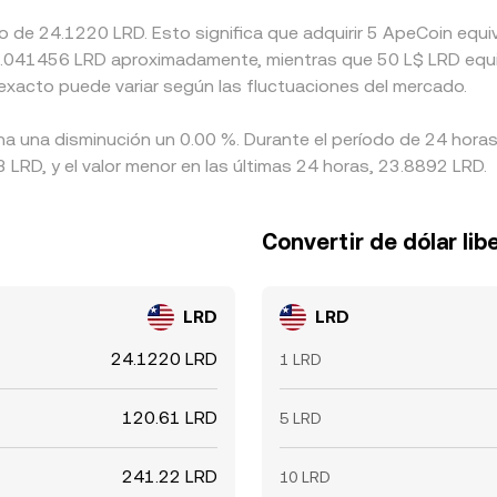
do de 24.1220 LRD. Esto significa que adquirir 5 ApeCoin eq
 a 0.041456 LRD aproximadamente, mientras que 50 L$ LRD equi
 exacto puede variar según las fluctuaciones del mercado.
ha una disminución un 0.00 %. Durante el período de 24 horas
 LRD, y el valor menor en las últimas 24 horas, 23.8892 LRD.
Convertir de dólar lib
LRD
LRD
24.1220 LRD
1 LRD
120.61 LRD
5 LRD
241.22 LRD
10 LRD