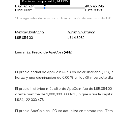
Precio en tiempo real: L$24.1220
Bajo en 24h
Alto en 24h
L$23.8892
L$25.0353
* Los siguientes datos muestran la información del mercado de
APE
.
Máximo histórico
Mínimo histórico
L$5,054.00
L$14.5952
Leer más:
Precio de
ApeCoin
(
APE
)
El precio actual de
ApeCoin
(
APE
) en
dólar liberiano
(
LRD
) 
horas, y
una disminución
de
0.00 %
en los últimos siete día
El precio histórico más alto de
ApeCoin
fue de
L$5,054.00
oferta máxima de
1,000,000,000 APE
, lo que sitúa la cap
L$24,122,003,476
.
El precio
ApeCoin
en
LRD
se actualiza en tiempo real. Ta