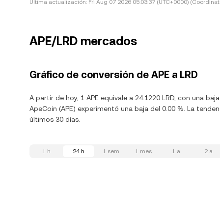
Última actualización:
Fri Aug 07 2026 05:03:37 (UTC+0000) (Coordinat
APE/LRD mercados
Gráfico de conversión de APE a LRD
A partir de hoy, 1 APE equivale a 24.1220 LRD, con una baj
ApeCoin (APE) experimentó una baja del 0.00 %. La tendenc
últimos 30 días.
1 h
24 h
1 sem
1 mes
1 a
2 a