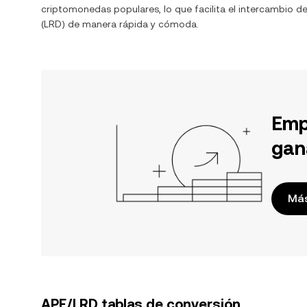
criptomonedas populares, lo que facilita el intercambio d
(
LRD
) de manera rápida y cómoda.
Emp
gan
Más
APE/LRD tablas de conversión