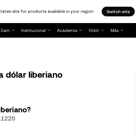
tates site for products available in your region.
Switch site
Earn
Institucional
Academia
Orbit
Más
 dólar liberiano
iberiano?
4.1220