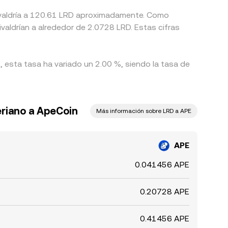
uivaldría a 120.61 LRD aproximadamente. Como
valdrían a alrededor de 2.0728 LRD. Estas cifras
, esta tasa ha variado un 2.00 %, siendo la tasa de
eriano a ApeCoin
Más información sobre LRD a APE
APE
0.041456 APE
0.20728 APE
0.41456 APE