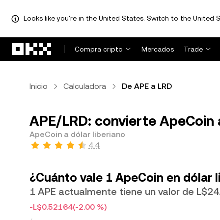
Looks like you're in the United States. Switch to the United S
Saltar al contenido principal
Compra cripto
Mercados
Trade
Inicio
Calculadora
De APE a LRD
APE/LRD: convierte ApeCoin a
ApeCoin a dólar liberiano
4.4
¿Cuánto vale 1 ApeCoin en dólar l
1 APE actualmente tiene un valor de L$2
-L$0.52164
(-2.00 %)