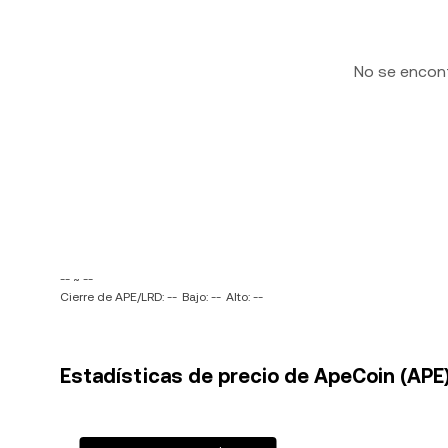
No se encon
-- ~ --
Cierre de APE/LRD: --
Bajo: --
Alto: --
Estadísticas de precio de ApeCoin (APE) 