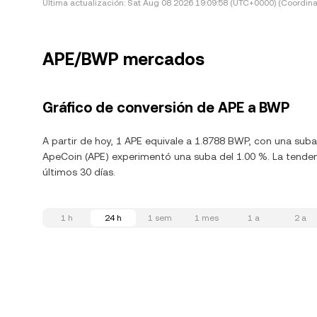
Última actualización:
Sat Aug 08 2026 19:09:58 (UTC+0000) (Coordina
APE/BWP mercados
Gráfico de conversión de APE a BWP
A partir de hoy, 1 APE equivale a 1.8788 BWP, con una suba
ApeCoin (APE) experimentó una suba del 1.00 %. La tendenc
últimos 30 días.
1 h
24 h
1 sem
1 mes
1 a
2 a