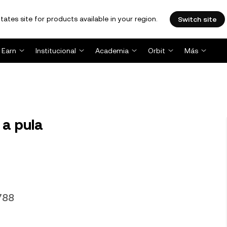
tates site for products available in your region.
Switch site
Earn
Institucional
Academia
Orbit
Más
a pula
788