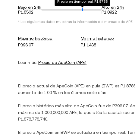
Precio en tiempo real: P1.8788
Bajo en 24h
Alto en 24h
P1.8502
P1.8922
* Los siguientes datos muestran la información del mercado de
APE
.
Máximo histórico
Mínimo histórico
P396.07
P1.1438
Leer más:
Precio de
ApeCoin
(
APE
)
El precio actual de
ApeCoin
(
APE
) en
pula
(
BWP
) es
P1.878
aumento
de
1.00 %
en los últimos siete días.
El precio histórico más alto de
ApeCoin
fue de
P396.07
. A
máxima de
1,000,000,000 APE
, lo que sitúa la capitaliza
P1,878,778,740
.
El precio
ApeCoin
en
BWP
se actualiza en tiempo real. Ta