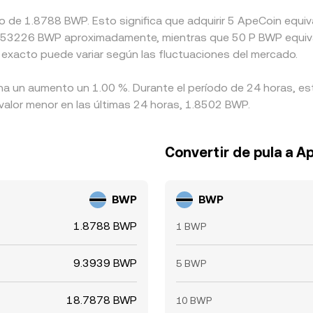
ado de 1.8788 BWP. Esto significa que adquirir 5 ApeCoin eq
 a 0.53226 BWP aproximadamente, mientras que 50 P BWP equiv
 exacto puede variar según las fluctuaciones del mercado.
 ha un aumento un 1.00 %. Durante el período de 24 horas, est
valor menor en las últimas 24 horas, 1.8502 BWP.
Convertir de pula a A
BWP
BWP
1.8788 BWP
1 BWP
9.3939 BWP
5 BWP
18.7878 BWP
10 BWP