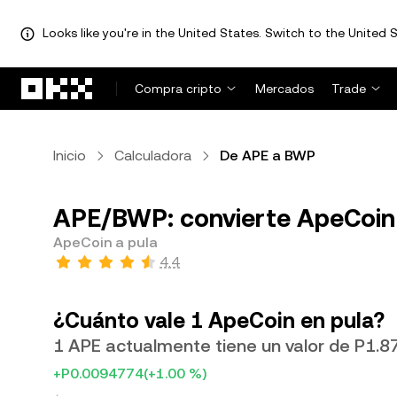
Looks like you're in the United States. Switch to the United S
Saltar al contenido principal
Compra cripto
Mercados
Trade
Inicio
Calculadora
De APE a BWP
APE/BWP: convierte ApeCoin 
ApeCoin a pula
4.4
¿Cuánto vale 1 ApeCoin en pula?
1 APE actualmente tiene un valor de P1.8
+P0.0094774
(+1.00 %)