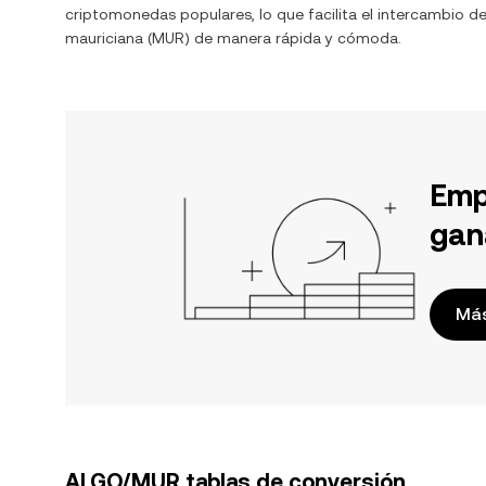
criptomonedas populares, lo que facilita el intercambio d
mauriciana
(
MUR
) de manera rápida y cómoda.
Emp
gan
Más
ALGO/MUR tablas de conversión