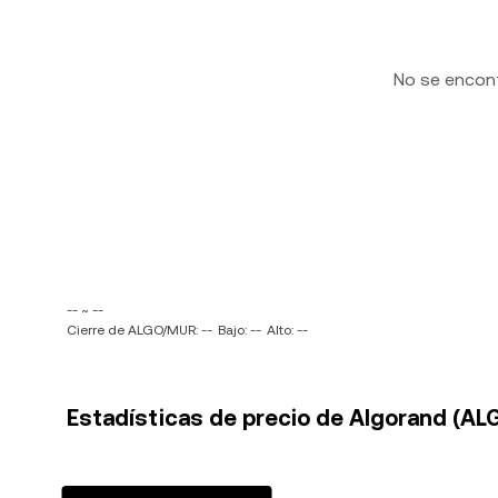
No se encon
-- ~ --
Cierre de ALGO/MUR: --
Bajo: --
Alto: --
Estadísticas de precio de Algorand (AL