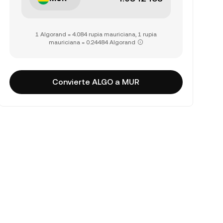
1 Algorand = 4.084 rupia mauriciana, 1 rupia
mauriciana = 0.24484 Algorand
Convierte ALGO a MUR