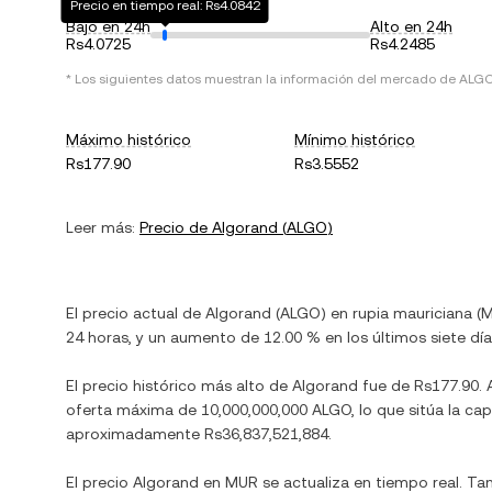
Precio en tiempo real: Rs4.0842
Bajo en 24h
Alto en 24h
Rs4.0725
Rs4.2485
* Los siguientes datos muestran la información del mercado de
ALG
Máximo histórico
Mínimo histórico
Rs177.90
Rs3.5552
Leer más:
Precio de
Algorand
(
ALGO
)
El precio actual de
Algorand
(
ALGO
) en
rupia mauriciana
(
M
24 horas, y
un aumento
de
12.00 %
en los últimos siete día
El precio histórico más alto de
Algorand
fue de
Rs177.90
.
oferta máxima de
10,000,000,000 ALGO
, lo que sitúa la c
aproximadamente
Rs36,837,521,884
.
El precio
Algorand
en
MUR
se actualiza en tiempo real. T