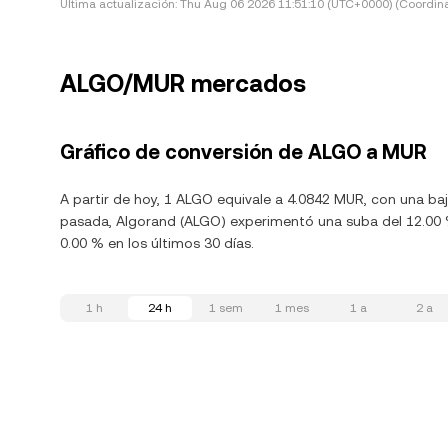
Última actualización:
Thu Aug 06 2026 11:51:10 (UTC+0000) (Coordina
ALGO/MUR mercados
Gráfico de conversión de ALGO a MUR
A partir de hoy, 1 ALGO equivale a 4.0842 MUR, con una baj
pasada, Algorand (ALGO) experimentó una suba del 12.00 %
0.00 % en los últimos 30 días.
1 h
24 h
1 sem
1 mes
1 a
2 a