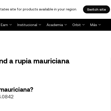
tates site for products available in your region.
Switch site
Earn
Institucional
Academia
Orbit
Más
d a rupia mauriciana
 mauriciana?
4.0842