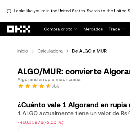
Looks like you're in the United States. Switch to the United S
Saltar al contenido principal
Compra cripto
Mercados
Trade
Inicio
Calculadora
De ALGO a MUR
ALGO/MUR: convierte Algoran
Algorand a rupia mauriciana
4.4
¿Cuánto vale 1 Algorand en rupia
1 ALGO actualmente tiene un valor de Rs
-Rs0.11876
(-3.00 %)