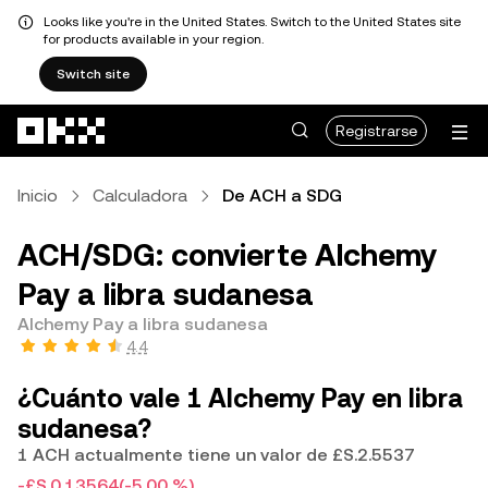
Looks like you're in the United States. Switch to the United States site
for products available in your region.
Switch site
Saltar al contenido principal
Registrarse
Inicio
Calculadora
De ACH a SDG
ACH/SDG: convierte Alchemy
Pay a libra sudanesa
Alchemy Pay a libra sudanesa
4.4
¿Cuánto vale 1 Alchemy Pay en libra
sudanesa?
1 ACH actualmente tiene un valor de £S.2.5537
-£S.0.13564
(-5.00 %)