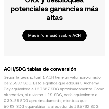
OKX y desbloquea
potenciales ganancias más
altas
Más información sobre ACH
ACH/SDG tablas de conversión
Según la tasa actual, 1 ACH tiene un valor aproximado
de 2.5537 SDG. Esto significa que adquirir 5 Alchemy
Pay equivaldría a 12.7687 SDG aproximadamente. Como
alternativa, si tuvieras 1 £S. SDG, sería equivalente a
0.39158 SDG aproximadamente, mientras que
50 £S. SDG equivaldrían a alrededor de 19.5792 SDG.