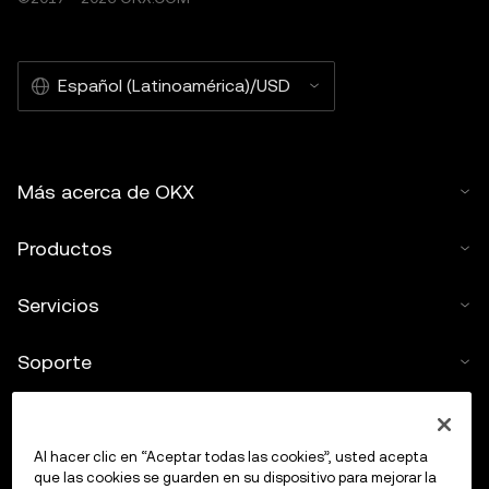
Español (Latinoamérica)/USD
Más acerca de OKX
Productos
Servicios
Soporte
Comprar criptos
Al hacer clic en “Aceptar todas las cookies”, usted acepta
Calculadora de criptomonedas
que las cookies se guarden en su dispositivo para mejorar la