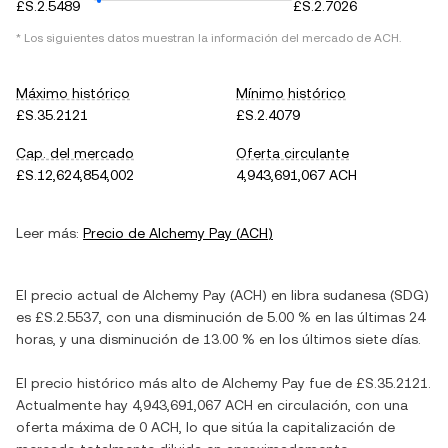
£S.2.5489
£S.2.7026
* Los siguientes datos muestran la información del mercado de
ACH
.
Máximo histórico
Mínimo histórico
£S.35.2121
£S.2.4079
Cap. del mercado
Oferta circulante
£S.12,624,854,002
4,943,691,067 ACH
Leer más:
Precio de
Alchemy Pay
(
ACH
)
El precio actual de
Alchemy Pay
(
ACH
) en
libra sudanesa
(
SDG
)
es
£S.2.5537
, con
una disminución
de
5.00 %
en las últimas 24
horas, y
una disminución
de
13.00 %
en los últimos siete días.
El precio histórico más alto de
Alchemy Pay
fue de
£S.35.2121
.
Actualmente hay
4,943,691,067 ACH
en circulación, con una
oferta máxima de
0 ACH
, lo que sitúa la capitalización de