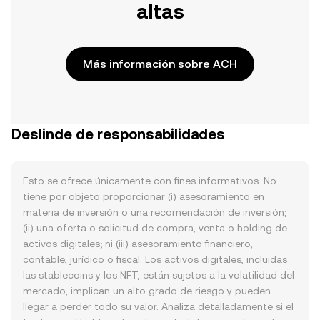
altas
Más información sobre ACH
Deslinde de responsabilidades
Esto se ofrece únicamente con fines informativos. No
tiene por objeto proporcionar (i) asesoramiento en
materia de inversión o una recomendación de inversión;
(ii) una oferta o solicitud de compra, venta o holding de
activos digitales; ni (iii) asesoramiento financiero,
contable, jurídico o fiscal. Los activos digitales, incluidas
las stablecoins y los NFT, están sujetos a la volatilidad del
mercado, implican un alto grado de riesgo y pueden
llegar a perder todo su valor. Analiza detalladamente si el