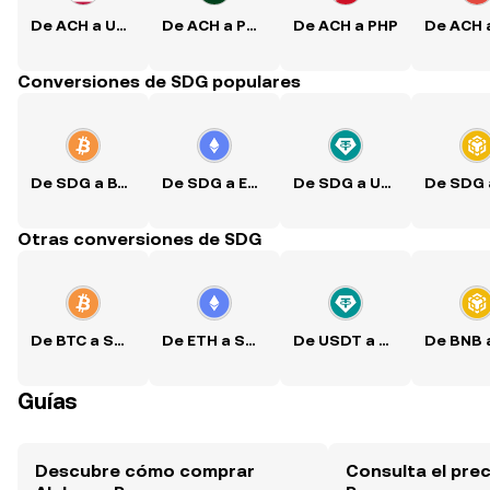
De ACH a USD
De ACH a PKR
De ACH a PHP
Conversiones de SDG populares
De SDG a BTC
De SDG a ETH
De SDG a USDT
Otras conversiones de SDG
De BTC a SDG
De ETH a SDG
De USDT a SDG
Guías
Descubre cómo comprar
Consulta el pre