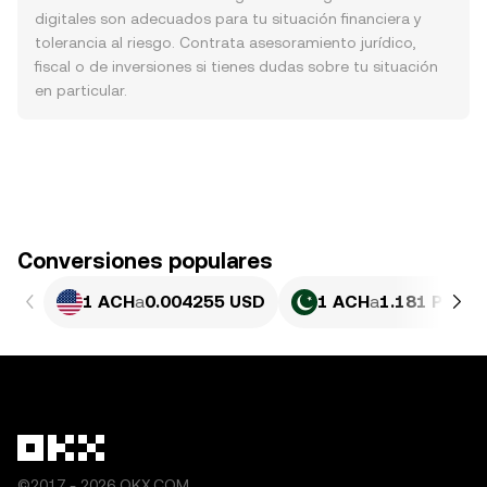
digitales son adecuados para tu situación financiera y
tolerancia al riesgo. Contrata asesoramiento jurídico,
fiscal o de inversiones si tienes dudas sobre tu situación
en particular.
Conversiones populares
1 ACH
a
0.004255 USD
1 ACH
a
1.181 PKR
©2017 - 2026 OKX.COM