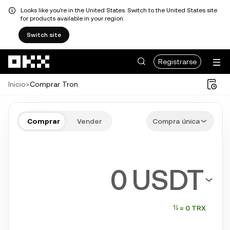
Looks like you're in the United States. Switch to the United States site
for products available in your region.
Switch site
Saltar al contenido principal
Registrarse
Inicio
>
Comprar Tron
Compra TRX en unos pocos paso
Comprar
Vender
Compra única
Bitcoin, Ethereum, Tether, Solana y más criptos populares
USDT
≈ 0 TRX