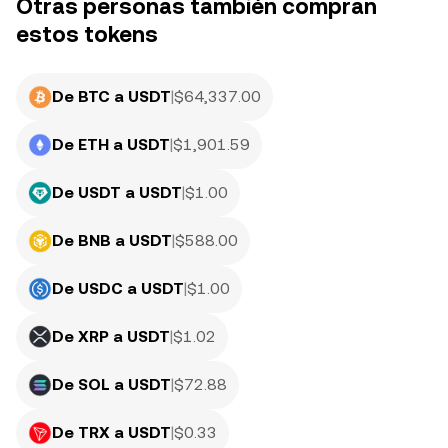
Otras personas también compran
estos tokens
De BTC a USDT
|
$
64,337.00
De ETH a USDT
|
$
1,901.59
De USDT a USDT
|
$
1.00
De BNB a USDT
|
$
588.00
De USDC a USDT
|
$
1.00
De XRP a USDT
|
$
1.02
De SOL a USDT
|
$
72.88
De TRX a USDT
|
$
0.33