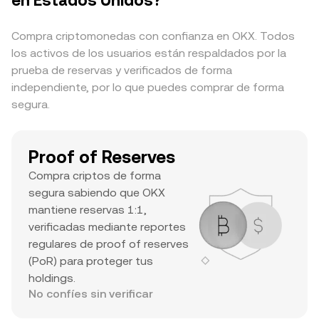
en Estados Unidos?
una posible subida. La combinación de una cap.
de mercado bien posicionada, un volumen diario
Compra criptomonedas con confianza en OKX. Todos
alto y un máximo histórico importante es un
los activos de los usuarios están respaldados por la
indicio de un activo importante con un interés
prueba de reservas y verificados de forma
significativo de los traders y buena liquidez.
independiente, por lo que puedes comprar de forma
segura.
Proof of Reserves
Compra criptos de forma
segura sabiendo que OKX
mantiene reservas 1:1,
verificadas mediante reportes
regulares de proof of reserves
(PoR) para proteger tus
holdings.
No confíes sin verificar