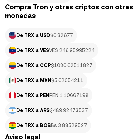
Compra Tron y otras criptos con otras
monedas
De TRX a USD
$0.32677
De TRX a VES
VES 246.95995224
De TRX a COP
$1030.62511827
De TRX a MXN
$5.62054211
De TRX a PEN
PEN 1.10667198
De TRX a ARS
$489.92473537
De TRX a BOB
Bs 3.88529527
Aviso legal