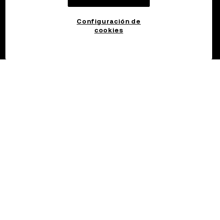
Configuración de
cookies
©2017 - 2026 OKX.COM
Español (Argentina)/USD