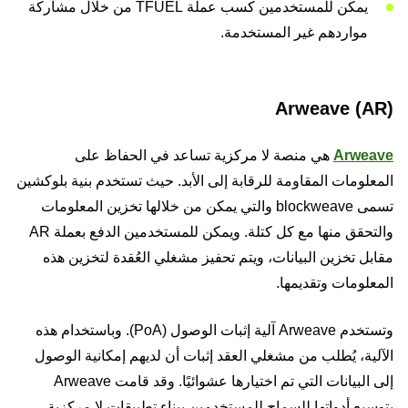
يمكن للمستخدمين كسب عملة TFUEL من خلال مشاركة
مواردهم غير المستخدمة.
Arweave (AR)
Arweave
هي منصة لا مركزية تساعد في الحفاظ على
المعلومات المقاومة للرقابة إلى الأبد. حيث تستخدم بنية بلوكشين
تسمى blockweave والتي يمكن من خلالها تخزين المعلومات
والتحقق منها مع كل كتلة. ويمكن للمستخدمين الدفع بعملة AR
مقابل تخزين البيانات، ويتم تحفيز مشغلي العُقدة لتخزين هذه
المعلومات وتقديمها.
وتستخدم Arweave آلية إثبات الوصول (PoA). وباستخدام هذه
الآلية، يُطلب من مشغلي العقد إثبات أن لديهم إمكانية الوصول
إلى البيانات التي تم اختيارها عشوائيًا. وقد قامت Arweave
بتوسيع أدواتها للسماح للمستخدمين ببناء تطبيقات لا مركزية