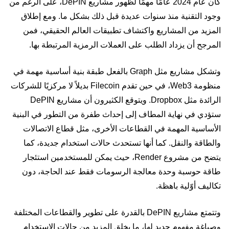
كان عام 2024 عامًا مهمًا لظهور مشاريع DePIN، على الرغم من
وجود التقنية منذ سنوات عديدة قبل ذلك بشكل ما. ومع إطلاق
المزيد من المشاريع واكتشاف تطبيقات العالم الحقيقي، فمن
المرجح أن يزداد الطلب على العملات الرمزية المرتبطة بها.
وتشكل مشاريع مثل Graph بالفعل طبقة بنية أساسية مهمة في
منظومة Web3، في حين تقدم Filecoin بديلاً لا مركزيًا للشركات
الرائدة مثل Dropbox. ويتوقع الكثيرون أن مشاريع DePIN
ستؤدي في نهاية المطاف إلى إحداث طفرة من التطور في البنية
الأساسية المهمة في القطاعات الأخرى، مثل قطاع الاتصالات
والطاقة والنقل. كما أنها تستحدث حالات استخدام جديدة، كما
يتضح من مشروع Render، حيث يمكن للمستخدمين استئجار
طاقة حوسبة وحدة معالجة الرسومات فقط عند الحاجة، دون
تكاليف أوّلية باهظة.
وتتمتع مشاريع DePIN بالقدرة على تطوير والقطاعات المختلفة
وصياغة مفهوم جديد لها، ما يخلق المزيد من حالات الاستخدام