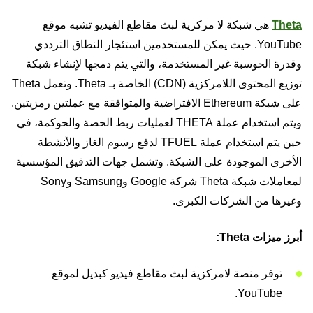
Theta
هي شبكة لا مركزية لبث مقاطع الفيديو تشبه موقع
YouTube. حيث يمكن للمستخدمين استئجار النطاق الترددي
وقدرة الحوسبة غير المستخدمة، والتي يتم دمجها لإنشاء شبكة
توزيع المحتوى اللامركزية (CDN) الخاصة بـ Theta. وتعمل Theta
على شبكة Ethereum الافتراضية والمتوافقة مع عملتين رمزيتين.
ويتم استخدام عملة THETA لعمليات ربط الحصة والحوكمة، في
حين يتم استخدام عملة TFUEL لدفع رسوم الغاز والأنشطة
الأخرى الموجودة على الشبكة. وتشمل جهات التدقيق المؤسسية
لمعاملات شبكة Theta شركة Google وSamsung وSony
وغيرها من الشركات الكبرى.
أبرز ميزات Theta:
توفر منصة لامركزية لبث مقاطع فيديو كبديل لموقع
YouTube.