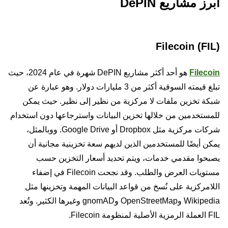
أبرز مشاريع DePIN
Filecoin (FIL)
Filecoin
هو أحد أكثر مشاريع DePIN شهرة في عام 2024، حيث
تبلغ قيمته السوقية أكثر من 3 مليارات دولار. وهو عبارة عن
شبكة تخزين ملفات لا مركزية من نظير إلى نظير. حيث يمكن
للمستخدمين من خلالها تخزين البيانات واسترجاعها دون استخدام
شركات مركزية مثل Dropbox أو Google Drive. ووبالمثل،
يمكن أيضًا للمستخدمين الذين لديهم سعة تخزينية مجانية أن
يصبحوا مقدمي خدمات، ويتم تحديد أسعار التخزين حسب
مستويات العرض والطلب. وقد نجحت Filecoin في إضفاء
اللامركزية على نُسخ من قواعد البيانات المهمة وتخزينها مثل
Wikipedia وOpenStreetMap وgnomAD وغيرها الكثير. وتُعد
FIL العملة الرمزية الأصلية لمنظومة Filecoin.