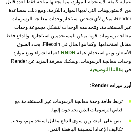
عملية كثيفة الاستخدام للموارد، مما يجعلها متاحة فقط لعدد قليل
من الاستوديوهات التي لديها الموارد اللازمة. ومع ذلك، بمساعدة
Render، يمكن لأي شخص استئجار وحدات معالجة الرسومات
غير المستخدمة. وتتحد هذه الوحدات لتشكل مجموعة وحدات
معالجة رسومات قوية يمكن للمستخدمين استئجارها والدفع فقط
مقابل استخدامها. وكما هو الحال في Filecoin، يحدد السوق
الأسعار، ويتم استخدام عملة
RNDR
كعملة لشراء وبيع موارد
وحدات معالجة الرسومات. ويمكنك معرفة المزيد عن Render
في
مقالتنا التوضيحية
.
أبرز ميزات Render:
تربط طاقة وحدة معالجة الرسومات غير المستخدمة مع
فناني الرسومات الذين يحتاجون إليها.
ليس على المشترين سوى الدفع مقابل استخدامهم، وتجنب
تكاليف الإعداد المسبقة الباهظة الثمن.