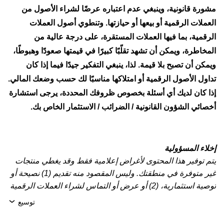
مشورة قانونية، وينبغي عدم اعتباره عرضًا لشراء الأصول من
العملات الرقمية أو بيعها أو حيازتها. وتنطوي أصول العملات
الرقمية، بما فيها العملات المستقرة، على درجة عالية من
المخاطرة، ويمكن أن تشهد تقلّبًا كبيرًا في قيمتها صعودًا وهبوطًا،
ويمكن أن تصبح بلا قيمة. لذا، ينبغي التفكير جيدًا فيما إذا كان
تداول الأصول الرقمية أو امتلاكها مناسبًا لك حسب وضعك المالي.
إذا كان لديك أي أسئلة بخصوص ظروفك المحددة، يرجى استشارة
أخصائي الشؤون القانونية / الضرائب / الاستثمار الخاص بك.
إخلاء المسؤولية
يتم توفير هذا المحتوى لأغراض إعلامية فقط وقد يغطي منتجات
غير متوفرة في منطقتك. وليس المقصود منه تقديم (1) نصيحة أو
توصية استثمارية، (2) أو عرض أو التماس لشراء العملات الرقمية
أو الأصول الرقمية أو بيعها أو الاحتفاظ بها، أو (3) استشارة مالية
توسيع
أو محاسبية أو قانونية أو ضريبية. تنطوي عمليات الاحتفاظ
بالعملات الرقمية/الأصول الرقمية، بما فيها العملات المستقرة،