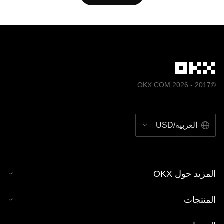
الإسناد المرجعي، على سبيل المثال: "اسم المقالة، [اسم المؤلف،
إن وُجد]، © 2025 OKX." قد يتم إنشاء بعض المحتوى أو مساعدته
بواسطة أدوات الذكاء الاصطناعي (AI). لا يجوز إنتاج أي أعمال
مشتقة من هذه المقالة أو استخدامها بطريقة أخرى.
©2017 - 2026 OKX.COM
العربية/USD
المزيد حول OKX
المنتجات