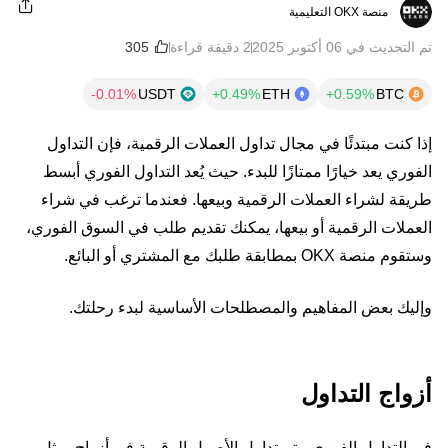
منصة OKX التعليمية
تم التحديث في ‏06 أكتوبر 2025
2 دقيقة قراءة
USDT
ETH
BTC
إذا كنت مبتدئًا في مجال تداول العملات الرقمية، فإن التداول
الفوري يعد خيارًا ممتازًا للبدء. حيث يُعد التداول الفوري أبسط
طريقة لشراء العملات الرقمية وبيعها. فعندما ترغب في شراء
العملات الرقمية أو بيعها، يمكنك تقديم طلب في السوق الفوري،
وستقوم منصة OKX بمطابقة طلبك مع المشتري أو البائع.
وإليك بعض المفاهيم والمصطلحات الأساسية لبدء رحلتك.
أزواج التداول
في التداول الفوري، يتم تداول الأصول الرقمية في أزواج، مثل