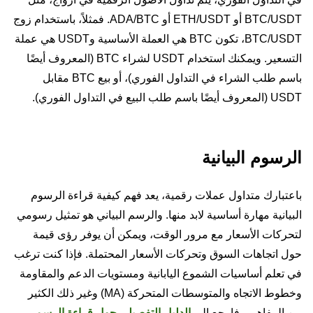
BTC/USDT أو ETH/USDT أو ADA/BTC. فمثلاً، باستخدام زوج
BTC/USDT، تكون BTC هي العملة الأساسية وUSDT هي عملة
التسعير. ويمكنك استخدام USDT لشراء BTC (المعروف أيضًا
باسم طلب الشراء في التداول الفوري)، أو بيع BTC مقابل
USDT (المعروف أيضًا باسم طلب البيع في التداول الفوري).
الرسوم البيانية
باعتبارك متداول عملات رقمية، يعد فهم كيفية قراءة الرسوم
البيانية مهارة أساسية لابد منها. والرسم البياني هو تمثيل رسومي
لتحركات الأسعار مع مرور الوقت، ويمكن أن يوفر رؤى قيمة
حول اتجاهات السوق وتحركات الأسعار المحتملة. فإذا كنت ترغب
في تعلم أساسيات الشموع اليابانية ومستويات الدعم والمقاومة
وخطوط الاتجاه والمتوسطات المتحركة (MA) وغير ذلك الكثير
من المفاهيم، فارجع إلى
الدليل التفصيلي حول قراءة الرسم