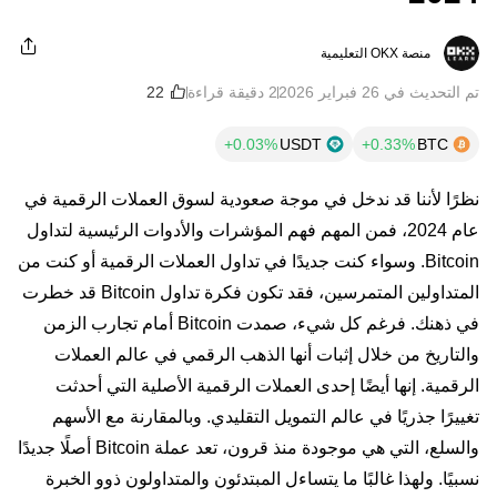
منصة OKX التعليمية
تم التحديث في ‏26 فبراير 2026
2 دقيقة قراءة
USDT
BTC
نظرًا لأننا قد ندخل في موجة صعودية لسوق العملات الرقمية في
عام 2024، فمن المهم فهم المؤشرات والأدوات الرئيسية لتداول
Bitcoin. وسواء كنت جديدًا في تداول العملات الرقمية أو كنت من
المتداولين المتمرسين، فقد تكون فكرة تداول Bitcoin قد خطرت
في ذهنك. فرغم كل شيء، صمدت Bitcoin أمام تجارب الزمن
والتاريخ من خلال إثبات أنها الذهب الرقمي في عالم العملات
الرقمية. إنها أيضًا إحدى العملات الرقمية الأصلية التي أحدثت
تغييرًا جذريًا في عالم التمويل التقليدي. وبالمقارنة مع الأسهم
والسلع، التي هي موجودة منذ قرون، تعد عملة Bitcoin أصلًا جديدًا
نسبيًا. ولهذا غالبًا ما يتساءل المبتدئون والمتداولون ذوو الخبرة