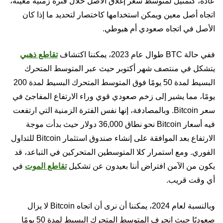
عادةً، كتمثيل لمتوسط سعر إغلاق الأصل خلال فترة زمنية معينة،
اتجاه أصل معين ويمكن استخدامها كاختصار لتحديد ما إذا كان
الأصل في اتجاه صعودي أم هبوطي.
ففي حالة BTC طوال عام 2023، يمكننا اكتشاف
تقاطع ذهبي
يتشكل في منتصف شهر أكتوبر حيث عبر المتوسط المتحرك
البسيط لمدة 50 يومًا فوق المتوسط المتحرك البسيط لمدة 200
يومًا، مما يشير إلى زخم صعودي قوي وراء الارتفاع المفاجئ في
سعر Bitcoin. وبالمصادفة، إنها نفس الفترة الزمنية التي ارتفعت
فيه أسعار Bitcoin نحو نطاق 36,000 دولار حيث بدأت موجة
الارتفاع بعد الموافقة على إنشاء صندوق استثمار Bitcoin للتداول
الفوري. ومع استمرار كلا المتوسطين المتحركين في التباعد، قد
يكون من الآمن افتراض أننا بعيدون عن تشكيل
تقاطع الموت
في
أي وقت قريب.
وبالنسبة لعام 2024، يمكننا أن نرى أن اتجاه Bitcoin لا يزال
صعوديًا حيث انحرف المتوسط المتحرك البسيط لمدة 50 يومًا