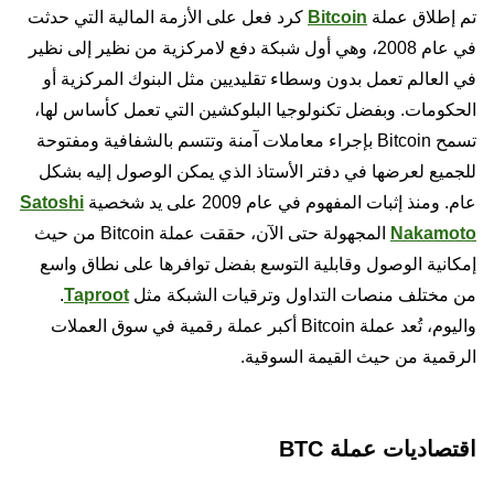
تم إطلاق عملة
Bitcoin
كرد فعل على الأزمة المالية التي حدثت
في عام 2008، وهي أول شبكة دفع لامركزية من نظير إلى نظير
في العالم تعمل بدون وسطاء تقليديين مثل البنوك المركزية أو
الحكومات. وبفضل تكنولوجيا البلوكشين التي تعمل كأساس لها،
تسمح Bitcoin بإجراء معاملات آمنة وتتسم بالشفافية ومفتوحة
للجميع لعرضها في دفتر الأستاذ الذي يمكن الوصول إليه بشكل
عام. ومنذ إثبات المفهوم في عام 2009 على يد شخصية
Satoshi
Nakamoto
المجهولة حتى الآن، حققت عملة Bitcoin من حيث
إمكانية الوصول وقابلية التوسع بفضل توافرها على نطاق واسع
من مختلف منصات التداول وترقيات الشبكة مثل
Taproot
.
واليوم، تُعد عملة Bitcoin أكبر عملة رقمية في سوق العملات
الرقمية من حيث القيمة السوقية.
اقتصاديات عملة BTC