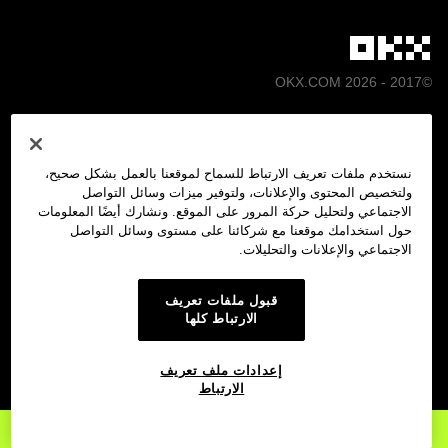
©2017 - 2026 OKX.COM
العربية/USD
نستخدم ملفات تعريف الارتباط للسماح لموقعنا بالعمل بشكل صحيح،
ولتخصيص المحتوى والإعلانات، ولتوفير ميزات وسائل التواصل
الاجتماعي ولتحليل حركة المرور على الموقع. ونشارك أيضًا المعلومات
حول استخدامك موقعنا مع شركائنا على مستوى وسائل التواصل
الاجتماعي والإعلانات والتحليلات.
المزيد حول OKX
قبول ملفات تعريف
المنتجات
الارتباط كلها
الخدمات
إعدادات ملف تعريف
الارتباط
الدعم
أنشِئ حساب
في OKX