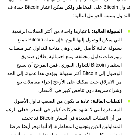
تداول Bitcoin على المخاطر ولكن يمكن اعتبار Bitcoin جيدة ف
التداول بسبب العوامل التالية:
السيولة العالية:
باعتبارها واحدة من أكثر العملات الرقمية
التي يمكن الوصول إليها اليوم، فإن عملة Bitcoin تتمتع
بسيولة عالية كأصل رقمي وهي متاحة للتداول عبر منصات
وبورصات تداول مختلفة. ومع احتمالية إطلاق صندوق
استثمار Bitcoin للتداول الفوري، فمن المرجح أن يصبح
الوصول إلى Bitcoin أكثر سهولة. ويؤدي هذا عمومًا إلى الحد
من الانزلاق حيث يمكنك على الأرجح إجراء معاملات بيع
وشراء سريعة دون تناقض كبير في الأسعار.
التقلبات العالية:
عادة ما يكون من الصعب تداول الأصول
المستقرة التي لا تشهد تحركات كبلير في السعر. فعلى الرغم
من أن التقلبات الشديدة في أسعار Bitcoin قد تخيف
المتداولين الذين يتجنبون المخاطرة، إلا أنها توفر أيضًا فرصًا
لتحقيق مكاسب لأي شخص لديه خطة تداول مجربة وأثبتت