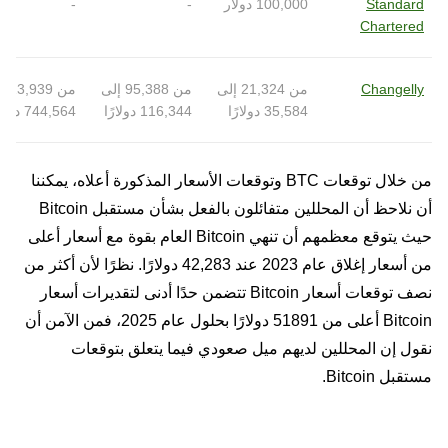
Standard
100,000 دولار
-
-
Chartered
Changelly
من 21,324 إلى
من 95,388 إلى
م
35,584 دولارًا
116,344 دولارًا
744,564 دولارًا
من خلال توقعات BTC وتوقعات الأسعار المذكورة أعلاه، يمكننا
أن نلاحظ أن المحللين متفائلون بالفعل بشأن مستقبل Bitcoin
حيث يتوقع معظمهم أن تنهي Bitcoin العام بقوة مع أسعار أعلى
من أسعار إغلاق عام 2023 عند 42,283 دولارًا. نظرًا لأن أكثر من
نصف توقعات أسعار Bitcoin تتضمن حدًا أدنى لتقديرات أسعار
Bitcoin أعلى من 51891 دولارًا بحلول عام 2025، فمن الآمن أن
نقول إن المحللين لديهم ميل صعودي فيما يتعلق بتوقعات
مستقبل Bitcoin.