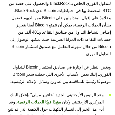
للتداول الفوري الخاص بـ BlackRock والحصول على حصة من
BTC المحتفظ بها في احتياطيات Bitcoin لدى BlackRock.
وعلاوةً على إقبال المتداولين على Bitcoin ممن لديهم فضول
بشأن العملات الرقمية، يمكن أن تتمتع Bitcoin أيضًا بتعزيز
إضافي لنشاط التداول من صناديق التقاعد و401 ألف من
حسابات التقاعد ذات المزايا الضريبية حيث يمكنها الوصول إلى
Bitcoin من خلال سهولة التعامل مع صندوق استثمار Bitcoin
للتداول الفوري.
وبغض النظر عن الإثارة في صناديق استثمار Bitcoin للتداول
الفوري، إليك بعض الأسباب الأخرى التي جعلت سعر Bitcoin
موضوعًا رئيسيًا للمناقشة بين عناوين وسائل الإعلام الرئيسية:
وعد الرئيس الأرجنتيني الجديد "خافيير مايلي" بإغلاق البنك
المركزي الأرجنتيني وكان
مؤيدًا قويًا للعملات الرقمية
. وقد
أدى هذا الخبر إلى انتشار التكهنات حول الكيفية التي قد تتبع