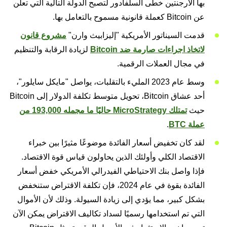
بها الأرجنتين خطى السلفادور لتصبح الدولة التالية التي تعلن
عن Bitcoin كعملة قانونية مسموح بالتعامل بها.
قدمت السيناتور الأمريكية "إليزابيث وارن"
مشروع قانون
لاتخاذ اجراءات صارمة ضد Bitcoin
لزيادة الرقابة والتنظيم
في مجال العملات الرقمية.
وسط عام 2023 المليء بالتقلبات، يواصل "مايكل سايلور"،
أحد عشاق Bitcoin، تحويل متوسط تكلفة الدولار إلى Bitcoin
حيث
تمتلك MicroStrategy حاليًا ما مجمله 193,000 من
عملة BTC
.
لقد كان تخفيض أسعار الفائدة موضوعًا مثيرًا بين خبراء
الاقتصاد الكلي وأولئك الذين يحاولون قياس قوة الاقتصاد.
فإذا واصل بنك الاحتياطي الفيدرالي الأمريكي خفض أسعار
الفائدة بقوة في عام 2024، فإن تكلفة الاقتراض ستنخفض
بشكل كبير، مما يؤدي إلى زيادة السيولة. وذلك لأن الأموال
التي تم استخدامها رسميًا لسداد تكاليف الاقتراض يمكن الآن