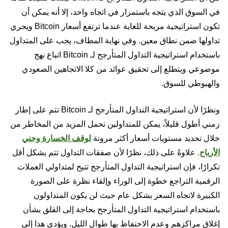
في السوق الذي يتجه باستمرار في اتجاه واحد، إلا أنه يمكن أن
تكون استراتيجية مربحة للغاية عندما ترتفع أسعار Bitcoin ويجري
تداولها ضمن نطاق معين. وفي نهاية المطاف، يجب على المتداول
باستخدام استراتيجية التداول المتأرجح لـ Bitcoin اتباع نهج
موضوعي ويتطلع إلى تحقيق عوائد من كلا الاتجاهين الصعودي
والهبوطي للسوق.
ونظرًا لأن استراتيجية التداول المتأرجح لـ Bitcoin تتم على إطار
زمني أطول قليلاً، يمكن للمتداولين تحمل المزيد من المخاطر من
خلال تحديد مستويات أسعار أكثر مرونة
لوقف الخسارة وجني
الأرباح
. علاوةً على ذلك، نظرًا لأن صفقات التداول تتم بشكل أقل
تكرارًا، فإن استراتيجية التداول المتأرجح تتيح لمتداولي العملات
الرقمية التراجع خطوة إلى الوراء وإلقاء نظرة على الصورة
الكبيرة لاتجاه السعر بشكل عام حيث لن يكون المتداولون
باستخدام استراتيجية التداول المتأرجح بحاجة إلى القلق بشأن
إغلاق مراكزهم وعدم الاحتفاظ بها طوال الليل. ويؤدي هذا إلى