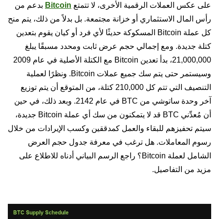
على عكس العملات الرقمية الأخرى، لا تتمتع
Bitcoin
بدعم من
رأس المال الاستثماري أو خزانة مجتمعة. بل بدلاً من ذلك، يتم منح
كل عملة Bitcoin المسكوكة حديثًا لأي فرد أو كيان يقوم بتعدين
كتلة جديدة. ومع إجمالي حجم عرض ثابت ومحدد مسبقًا يبلغ
21,000,000، بدأ تعدين Bitcoin مع الكتلة الأصلية في عام 2009
وسيستمر حتى يتم سك جميع عملات Bitcoin. ونظرًا لعملية
التنصيف التي تتم كل 210,000 كتلة، من المتوقع أن يتم توزيع
آخر وحدة ساتوشي من BTC في عام 2142. وبعد ذلك، في حين
أن مُعدِّني BTC قد لا يتمكنون من سك أي عملة Bitcoin جديدة،
سيتم تحفيزهم للبقاء والعمل كمدققين وكسب الإيرادات من خلال
رسوم المعاملات. هل ترغب في معرفة جدول حجم العرض
الشامل لعملة Bitcoin؟ راجع الرسم البياني أدناه للاطلاع على
مزيد من التفاصيل.