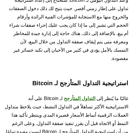
وعند التداول اليومي لـ Bitcoin، ستحتاج إلى إعداد استراتيجة
تداول على إطار زمني أقصر. حيث يتيح لك ذلك دخول الصفقات
والخروج منها مع الاستجابة للمؤشرات الفنية الرائدة وأرقام
الحجم التي تشير إلى ما إذا كان يجب عليك إجراء صفقات شراء
أم بيع. بالإضافة إلى ذلك، هناك حاجة إلى إدارة جيدة للمخاطر
ومعرفة متى يتم إيقاف صفقة التداول من خلال البيع، لأن
التمسك بالأمل يؤدي في كثير من الأحيان إلى تكبد خسائر غير
مقصودة.
استراتيجية التداول المتأرجح لـ Bitcoin
غالبًا ما يُنظر إلى
التداول المتأرجح
لـ Bitcoin على أنه
الاستراتيجية الأكثر تساهلاً في التداول النشط، حيث يلاحظ متداول
العملات الرقمية أنماط الأسعار قصيرة المدى وينتظر تأكيد هذا
النمط أو الاتجاه قبل أن يقرر تنفيذ صفقة التداول. وعلى الرغم
من أن استراتيجية التداول المتأرجح لـ Bitcoin ليست مفيدة تمامًا