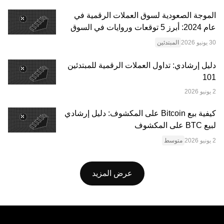
الموجة الصعودية لسوق العملات الرقمية في
© 2025 OKX. تجوز إعادة إنتاج هذه المقالة أو توزيعها كاملةً، أو
عام 2024: أبرز 5 توقعات وروايات في السوق
استخدام مقتطفات منها بما لا يتجاوز 100 كلمة، شريطة ألا يكون
المبتدئين
هذا الاستخدام لغرض تجاري. ويجب أيضًا في أي إعادة إنتاج أو
توزيع للمقالة بكاملها أن يُذكر ما يلي بوضوح: "هذه المقالة تعود
دليل إرشادي: تداول العملات الرقمية للمبتدئين
ملكيتها لصالح © 2025 OKX وتم الحصول على إذن لاستخدامها."
101
ويجب أن تُشِير المقتطفات المسموح بها إلى اسم المقالة وتتضمَّن
الإسناد المرجعي، على سبيل المثال: "اسم المقالة، [اسم المؤلف،
إن وُجد]، © 2025 OKX." قد يتم إنشاء بعض المحتوى أو مساعدته
كيفية بيع Bitcoin على المكشوف: دليل إرشادي
بواسطة أدوات الذكاء الاصطناعي (AI). لا يجوز إنتاج أي أعمال
لبيع BTC على المكشوف
مشتقة من هذه المقالة أو استخدامها بطريقة أخرى.
متوسط
عرض المزيد