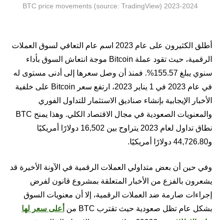
2023-2024 BTC price movements (source: TradingView)
أطلق الكثيرون على عام 2023 اسم عام التعافي لسوق العملات
الرقمية، حيث تقود عملة Bitcoin موجة انتعاش السوق بأداء
سنوي يبلغ 155.57%. فمنذ أن وصل سعرها إلى أدنى مستوى له
في عام 2023 في 1 يناير 2023، ارتفع سعر Bitcoin على خلفية
الأخبار الإيجابية بإنشاء صناديق الاستثمار للتداول الفوري
والمعنويات الصعودية في مجال الاقتصاد الكلي. وهذا يمنح BTC
نطاق تداول لعام 2023 يتراوح بين 16,502 دولارًا أمريكيًا
و44,726.80 دولارًا أمريكيًا.
وفي حين أن بعض متداولي العملات الرقمية في الآونة الأخيرة قد
يشعرون بالفزع من الأخبار المتعلقة بمشروع قانون لفرض
إجراءات صارمة ضد العملات الرقمية، إلا أن معنويات السوق
بشكل عام تظل صعودية حيث تقترب BTC من
أعلى سعر لها