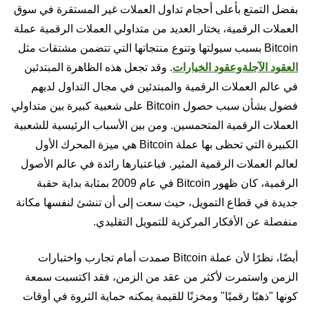
بفضل التمتع بأعلى أحجام تداول العملات غير المستقرة في سوق
العملات الرقمية، يختار العديد من متداولي العملات الرقمية عملة
Bitcoin بسبب سيولتها وتنوع منتجاتها التي تتضمن مشتقات مثل
العقود الآجلة
وعقود الخيارات
. وقد تجعل هذه الظاهرة المبتدئين
في عالم العملات الرقمية والمبتدئين في مجال التداول لديهم
فضول بشأن سبب حصول Bitcoin على شعبية كبيرة بين متداولي
العملات الرقمية المتحمسين. ومن بين الأسباب الرئيسية للشعبية
الكبيرة التي تحظى بها عملة Bitcoin هي ميزة المحرك الأول
لعالم العملات الرقمية المثير. فباعتبارها رائدة في عالم الأصول
الرقمية، كان ظهور Bitcoin في عام 2009 بمثابة بداية حقبة
جديدة في قطاع التمويل، حيث سعت إلى أن تنشئ لنفسها مكانة
منفصلة عن الأفكار المركزية للتمويل التقليدي.
أيضًا، نظرًا لأن عملة Bitcoin صمدت أمام تجارب واختبارات
الزمن واستمرت لأكثر من عقد من الزمن، فقد اكتسبت سمعة
كونها "ذهبًا رقميًا" ومخزنًا للقيمة يمكنه حماية الثروة في أوقات