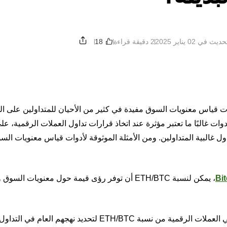
ث في ‏02 يناير 2025
2 دقيقة قراءة
ات قياس معنويات السوق مفيدة في كثير من الأحيان للمتداولين على ا
ات غالبًا ما تعتبر مؤثرة عند اتخاذ قرارات تداول العملات الرقمية، ع
اول غالبية المتداولين. ومن الأمثلة الموثوقة لأدوات قياس معنويات ال
Bi
(BTC)، يمكن لنسبة ETH/BTC أن توفر رؤى قيمة حول معنويات ال
هل ترغب في معرفة كيفية استفادة المتداولين ذوي الخبرة في العملات الرقمية من نسبة ETH/BTC لتحديد ن