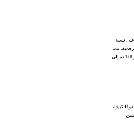
على نسبة
رقمية، مما
في أسعار الفائدة إلى
Ether نموًا أو تفوقًا كبيرًا،
 البلوكشين