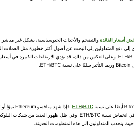
ض أسعار الفائدة
والتضخم والأحداث الجيوسياسية، بشكل غير مباشر 
قتصادي إلى دفع المتداولين إلى البحث عن أصول أكثر خطورة مثل العملات ال
قد يؤثر إيجابيًا على العملات البديلة مثل Ether ويرفع نسبة ETH/BTC. وعلى العكس من ذلك، قد تؤدي الارتفاعات الكبيرة 
ET.
BTC
/
ETH
. فإذا شهد منافسو eum
فقد يؤدي ذلك إلى تحول في معنويات المتداولين وقد يتسبب في انخفاض نسبة ETH/BTC. وفي ظل ظهور العديد من شبكات
 حيث ينجذب المتداولون إلى هذه المنظومات الحديثة.