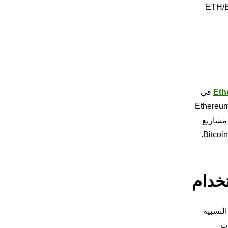
ثل الدولار الأمريكي. وإذا أخذنا النسبة خطوة أبعد، فيمكن أيضًا اعتبار نسبة ETH/BTC
Eth
في
، بدأت النسبة منخفضة، حيث تفوقت عملة Bitcoin كثيرًا على عملة ETH من حيث القيمة السوقية. ومع ذلك، كان صعود Ethereum
 مشاريع
 النسبية
انات