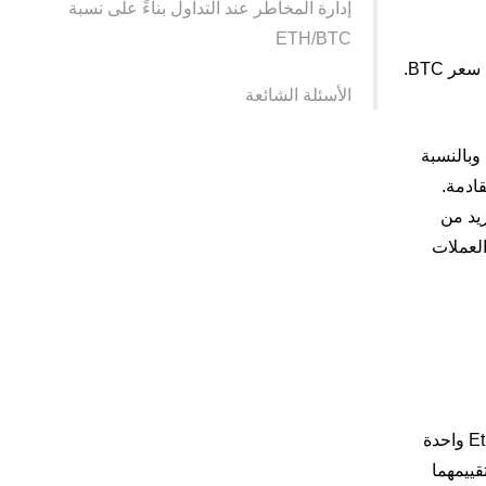
إدارة المخاطر عند التداول بناءً على نسبة
ETH/BTC
ويتم حسابها بشكل أساسي عن طريق قسمة سعر ETH على سعر BTC.
الأسئلة الشائعة
وبالنسبة
لة القادمة.
زيد من
تحسين وضعهم في سوق العملات
تقيس نسبة ETH/BTC سعر عملة Ether نسبة إلى عملة Bitcoin. فمثلاً، إذا كانت نسبة ETH/BTC هي 0.07، فهذا يعني أن عملة Ether واحدة
 تقييمهما