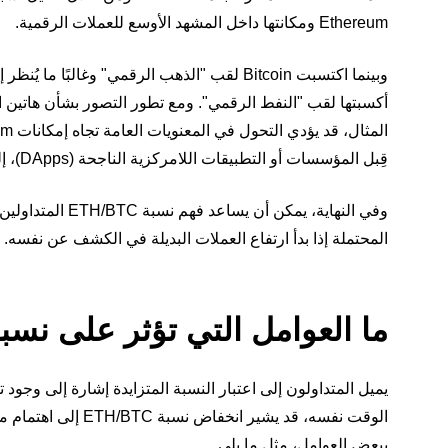
Ethereum ومكانتها داخل المشهد الأوسع للعملات الرقمية.
قِبل المؤسسات أو التطبيقات اللامركزية الناجحة (DApps)، إلى ارتفاع النسبة. وسنتناول المزيد حول هذا الأمر في قسم لاحق.
وفي النهاية، يم
المحتملة إذا بدأ ارتفاع العملات البديلة في الكشف عن نفسه.
ما العوامل التي تؤثر على نسبة TH/BTC
الوقت نفسه، قد يشير انخفاض نسبة ETH/BTC إلى اهتمام متجدد بعملة BTC بسبب
ببعض العوامل، مثل ما يلي.