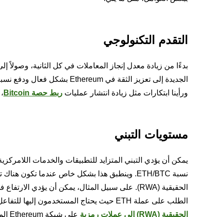
التقدم التكنولوجي
بدءًا من زيادة معدل إنجاز المعاملات في كل الثانية، وصولاً 
ورأينا ابتكارات مثل زيادة انتشار عمليات
ربط حصة Bitcoin
،
مستويات التبني
الحقيقية (RWA). على سبيل المثال، يمكن أن يؤدي الارتفاع في شعبية بروتوكولات
الطلب على عملة ETH حيث يحتاج المستخدمون إليها للتفاعل مع هذه المنصات. وبالمثل، يمكن أن تجذب التطورات في عمليات
الحقيقية (RWA) إلى عملات رمزية
على شبكة Ethereum المزيد من المتداولين من المؤسسات وارتفاع الطلب على عملة ETH.