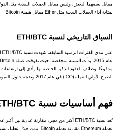
بمثابة أداء العملات البديلة مثل Ether مقابل هيمنة Bitcoin.
السياق التاريخي لنسبة ETH/BTC
على مدى الفترات الزمنية السابقة، شهدت نسبة ETH/BTC العديد من التقلبات نتيجة عوامل سوق مختلفة. فعندما تم إطلاق
مدفوعًا بوظائف العقود الذكية الخاصة بها وأدى إلى ارتفاع
الطرح الأولي للعملة (ICO) في عام 2017 وضجة حلول التمويل اللامركزي (DeFi) في عام 2020 سد Ethereum للفجوة بسرعة مع Bitcoin.
فهم أساسيات نسبة ETH/BTC: أكثر من مجرد نسبة شائعة الاستخدام
تُعد نسبة ETH/BTC أكثر من مجرد مقارنة عددية 