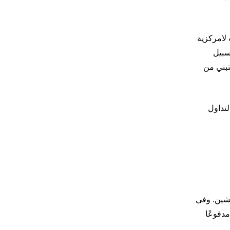
ائدة Ethereum كمنصة لبناء تطبيقات لامركزية
ETH/B وفقًا لذلك. فعلى سبيل
زيادة التبني من
ص التداول
منة لشبكات البلوكشين. وفي
دفوعًا