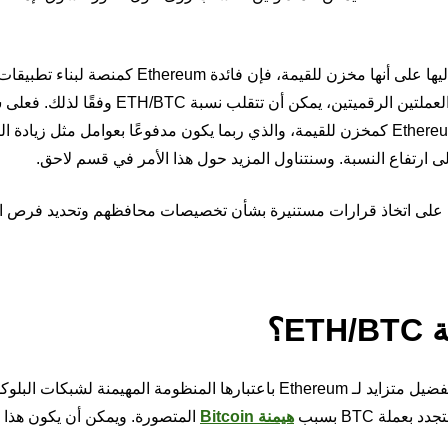
وبينما اكتسبت Bitcoin لقب "الذهب الرقمي" وغالبًا ما يُنظر إليها على أنها مخزن للقيمة، فإن ف
أكسبتها لقب "النفط الرقمي". ومع تطور التصور بشأن هاتين العملتين الرقميتين، يمكن أن تتقلب نسبة TC
المثال، قد يؤدي التحول في المعنويات العامة تجاه إمكانات Ethereum كمخزن للقيمة، والذي ربما يكون مدفوعًا بعوامل مثل 
كن أن يساعد فهم نسبة ETH/BTC المتداولين على اتخاذ قرارات مستنيرة بشأن تخصيصات محافظهم وتحديد فر
E؟
يميل المتداولون إلى اعتبار النسبة المتزايدة إشارة إلى وجود تفضيل متزايد لـ Ethereum باعتبارها المنظومة المهي
هيمنة Bitcoin
المتصورة. ويمكن أن يكون هذا م