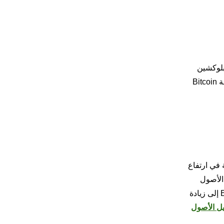
لبلوكشين
الجديدة إلى تعزيز الثقة في Ethereum بشكل فعال ودفع نسبة ETH/BTC إلى الارتفاع. وعلى العكس من ذلك، إذا استمر نمو منظومة Bitcoin
مة على شبكة Ethereum إلى تعزيز الطلب على ETH والمساهمة في ارتفاع
كون هناك تطورات كبيرة في السرديات الرائجة مثل التمويل اللامركزي (DeFi) أو الأصول
المبنية على Ethereum إلى زيادة
ل الأصول