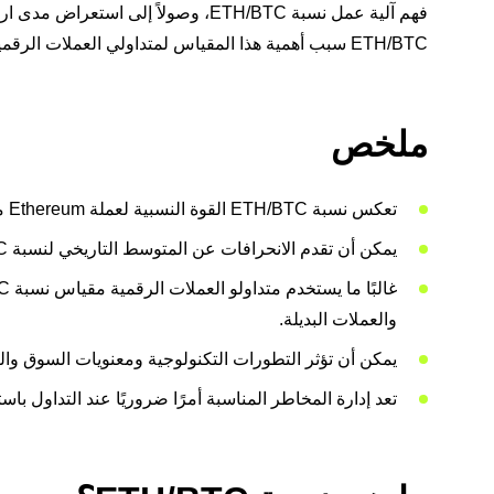
فهم آلية عمل نسبة ETH/BTC، وصولاً إل
ETH/BTC سبب أهمية هذا المقياس لمتداولي العملات الرقمية.
ملخص
تعكس نسبة ETH/BTC القوة النسبية لعملة Ethereum مقارنة بعملة Bitcoin، مما يوفر رؤى حول معنويات السوق.
يمكن أن تقدم الانحرافات عن المتوسط ​​التاريخي لنسبة ETH/BTC فرص تداول محتملة.
والعملات البديلة.
يمكن أن تؤثر التطورات التكنولوجية ومعنويات السوق والتطورا
تعد إدارة المخاطر المناسبة أمرًا ضروريًا عند التداول باستخدام ن