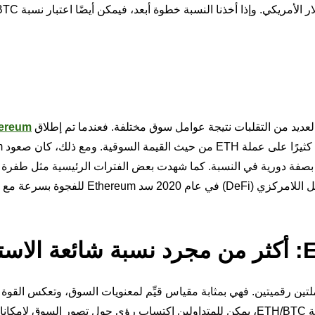
مقابل بعضهما البعض، وليس مقابل العملات النقدية م
ereum
عام 2015
ات بصفة دورية في النسبة. كما شهدت بعض الفترات الرئيسية مثل طفرة
بين أكبر عملتين رقميتين. فهي بمثابة مقياس قيِّم لمعنويات السوق، وتعكس القوة
لعملة Ethereum مقارنة بعملة Bitcoin. ومن خلال تحليل نسبة ETH/BTC، يمكن للمتداولين اكتساب رؤى حول تصور السوق لإمك