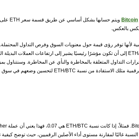
Bitcoin
رقمية لأنها توفر رؤى قيمة حول معنويات السوق وفرص التداول المحتملة. 
للمتداولين الأكثر خبرة في العملات الرقمية، تميل نسبة ETH/BTC إلى أن تكون مؤشرًا رئيسيًا يشير إلى ارتفاعات العملات البدي
رارات التداول المتعلقة بالمخاطرة والنأي عن المخاطرة. وسنتناول بم
التفاصيل في الأقسام اللاحقة كيف يمكن لمتداولي العملات الرقمية مثلك الاستفادة من نسبة ETH/BTC ل
 المتداولون هذه النسبة غالبًا لمقارنة مستوى أداء الأصلين الرقميين، حيث توضح كيفية