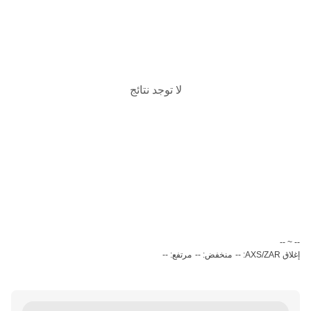
لا توجد نتائج
‏-- ~ ‎--‏
إغلاق AXS/ZAR: --
منخفض: --
مرتفع: --