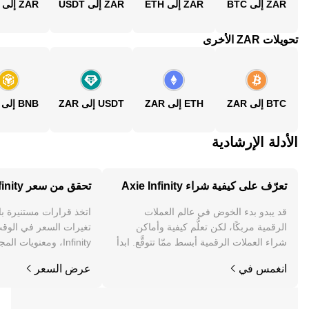
ZAR إلى BTC
ZAR إلى ETH
ZAR إلى USDT
ZAR إلى BNB
تحويلات ZAR الأخرى
BTC إلى ZAR
ETH إلى ZAR
USDT إلى ZAR
BNB إلى ZAR
الأدلة الإرشادية
تعرّف على كيفية شراء Axie Infinity
تحقق من سعر Axie Infinity
قد يبدو بدء الخوض في عالم العملات
اتخذ قرارات مستنيرة ب
الرقمية مربكًا، لكن تعلُّم كيفية وأماكن
شراء العملات الرقمية أبسط ممّا تتوقَّع. ابدأ
Infinity، ومعنويات المجتمع والأخبار والمزيد.
رحلتك على تطبيق OKX للجوال، أو هنا على
انغمس في
عرض السعر
الويب.