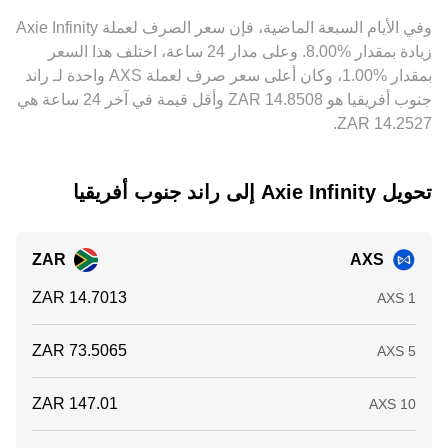
أنشطة المراجحة بين البورصات كقوة موازنة تقلص الفروقات
وفي الأيام السبعة الماضية، فإن سعر الصرف لعملة ‏Axie Infinity
بمرور الوقت، لكنها ليست فورية أو مثالية، خاصةً عند ارتفاع تكاليف
‏زيادة بمقدار ‏‏‎8.00‎%‎‏. وعلى مدار 24 ساعة، اختلف هذا السعر
التحويل أو القيود التنظيمية أو بطء التحويلات بين المنصات.
بمقدار ‏‎1.00‎%‎‏، وكان أعلى سعر صرف لعملة AXS واحدة لـ راند
جنوب أفريقيا هو ‏‎14.8508‏‏ ZAR وأقل قيمة في آخر 24 ساعة هي
تحويل ‏Axie Infinity إلى ‏راند جنوب أفريقيا
ZAR
AXS