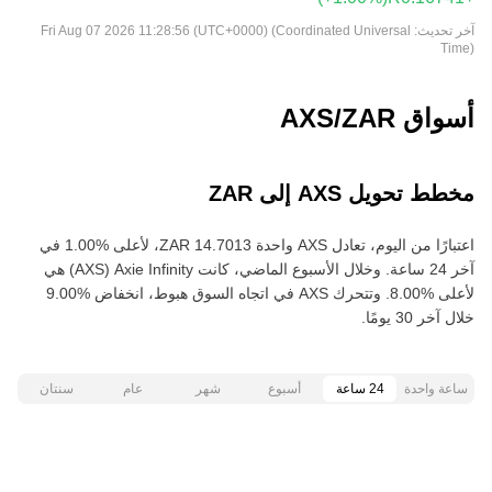
آخر تحديث:
Fri Aug 07 2026 11:28:56 (UTC+0000) (Coordinated Universal
Time)
أسواق AXS/ZAR
مخطط تحويل AXS إلى ZAR
اعتبارًا من اليوم، تعادل AXS واحدة ‏‎‏‎14.7013‏‏ ZAR‏، لأعلى‏ ‏‎1.00‎%‎‏ في
آخر 24 ساعة. وخلال الأسبوع الماضي، كانت Axie Infinity‏ (AXS) هي
خلال آخر 30 يومًا.
ساعة واحدة
24 ساعة
أسبوع
شهر
عام
سنتان