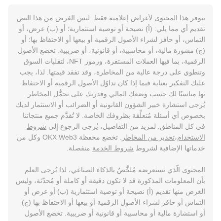
يتوفر هذا المحتوى لأغراض إعلامية فقط. ليس الغرض من هذا النص
تقديم أي مما يلي: (أ) نصيحة أو توصية استثمارية؛ أو (ب) عرض، أو
التماس، أو حافز لشراء الأصول الرقمية أو بيعها أو الاحتفاظ بها؛ أو
(ج) مشورة مالية، أو محاسبية، أو قانونية، أو ضريبية. تخضع الأصول
الرقمية، بما فيها العملات المستقرة، ورموز NFT، لتقلبات السوق
وتنطوي على درجة عالية من المخاطرة، وقد تفقد قيمتها. لذا، يجب
عليك التفكير بعناية فيما إذا كان تداوُل الأصول الرقمية أو الاحتفاظ
بها مناسبًا لك حسب وضعك المالي وقدرتك على تحمُّل المخاطر.
يُرجى استشارة خبير الشؤون القانونية أو الضرائب أو الاستثمار لديك
بخصوص أي أسئلة مُتعلِّقة بظروفك الخاصة. لا تُقدَّم جميع منتجاتنا
في كل المناطق. لمزيد من التفاصيل، يُرجى الرجوع إلى
شروط
الاستخدام
،
تحذير من المخاطر
. تخضع محفظة OKX Web3 وكل من
خدماتها الإضافية لشروط
شروط الخدمة
منفصلة.
المحتوى الّذي تستعرضه مُلخَّصٌ بالذكاء الصناعي، لذا يُرجى العلم
بأن المعلومات المذكورة قد لا تكون دقيقة أو كاملة أو مُحدّثة، وليس
الغرض منها تقديم (أ) نصيحة أو توصية استثمارية (ب) أو عرض أو
التماس أو حافز لشراء الأصول الرقمية أو بيعها أو الاحتفاظ بها (ج)
أو استشارة مالية أو محاسبية أو قانونية أو ضريبية. تخضع الأصول