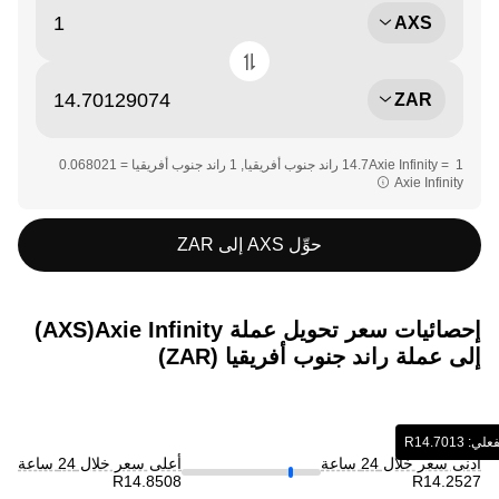
AXS
ZAR
Axie Infinity‏‏
حوِّل AXS إلى ZAR
إحصائيات سعر تحويل عملة ‏Axie Infinity(‏AXS)
إلى عملة ‏راند جنوب أفريقيا (‏ZAR)
‎14.7‏‏R‏
أدنى سعر خلال 24 ساعة
أعلى سعر خلال 24 ساعة