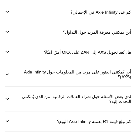
كم عدد Axie Infinity في الإجمالي؟
أين يمكنني معرفة المزيد حول التداول؟
هل يُعد تحويل AXS إلى ZAR على OKX أمرًا آمنًا؟
أين يُمكنني العثور على مزيد من المعلومات حول ‏Axie Infinity
(‏AXS)؟
لدي بعض الأسئلة حول شراء العملات الرقمية. من الذي يُمكنني
التحدث إليه؟
كم تبلغ قيمة 1‏R بعملة ‏Axie Infinity اليوم؟