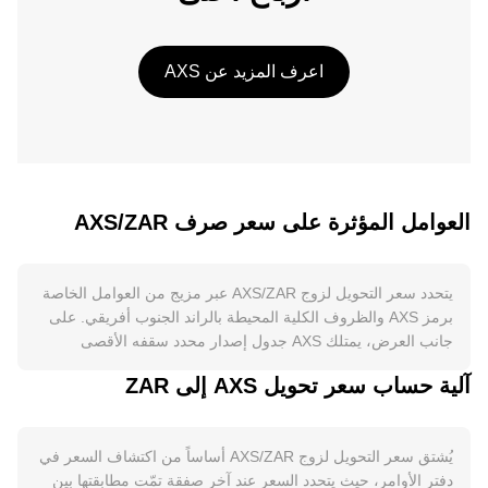
اعرف المزيد عن AXS
العوامل المؤثرة على سعر صرف AXS/ZAR
يتحدد سعر التحويل لزوج AXS/ZAR عبر مزيج من العوامل الخاصة
برمز AXS والظروف الكلية المحيطة بالراند الجنوب أفريقي. على
جانب العرض، يمتلك AXS جدول إصدار محدد سقفه الأقصى
معروف تاريخياً، حيث تأتي المعروضات الجديدة من مكافآت
آلية حساب سعر تحويل AXS إلى ZAR
الحوكمة/التحصيص وبرامج الفِكّ السابقة، بينما يؤدي تحصيص AXS
إلى حجز جزء من المعروض وتقليل ضغط البيع المتاح في السوق. لا
يتبع AXS آلية «تنصيف» دورية، كما أن آليات الحرق ليست مكوّناً
يُشتق سعر التحويل لزوج AXS/ZAR أساساً من اكتشاف السعر في
مركزياً مثل شبكات أخرى، لذا تصبح جداول الانبعاث والتحصيص
دفتر الأوامر، حيث يتحدد السعر عند آخر صفقة تمّت مطابقتها بين
والفتح هي المحرك الأساسي للمعروض المتداول. على جانب