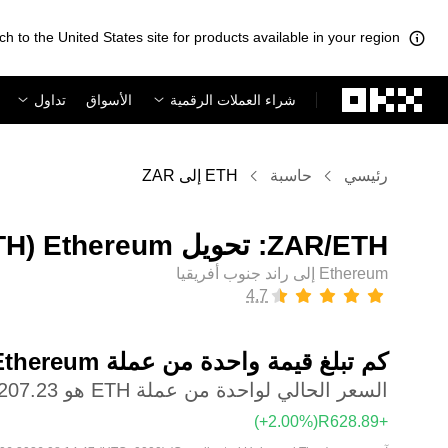
ch to the United States site for products available in your region.
لتخطي إلى المحتوى الأساسي
شراء العملات الرقمية
الأسواق
تداول
رئيسي
حاسبة
ETH إلى ZAR
Ethereum إلى راند جنوب أفريقيا
كم تبلغ قيمة واحدة من عملة ‏Ethereum بعملة ‏راند جنوب أفريقيا؟
السعر الحالي لواحدة من عملة ETH هو ‏‎‏‎31,207.23‏‏R‏
(‏‎+2.00‎%‎‏)