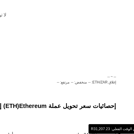
لا ت
‏-- ~ ‎--‏
إغلاق ETH/ZAR: --
منخفض: --
مرتفع: --
إحصائيات سعر تحويل عملة ‏Ethereum(‏ETH) إلى عملة ‏راند جنوب أفريقيا (‏ZAR)
الفعلي: ‏‎‏‎31,207.23‏‏R‏