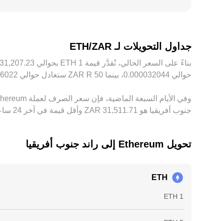
والقيود التنظيمية، لذلك قد يستمر اختلاف الأسعار بين ا
جداول التحويلات لـ ETH/ZAR
حوالي ‏‏‎0.000032044‏، بينما 50 ‏R ‏ZAR ستعادل حوالي ‏‏‎0.0016022‏. توفر هذه الأرقام مؤشرًا لسعر الصرف بين ‏ZAR و‏ETH، وقد يختلف المبلغ الدقيق حسب تقلُّبات السوق.
جنوب أفريقيا هو ‏‎31,511.71‏‏ ZAR وأقل قيمة في آخر 24 ساعة هي ‏‎30,323.54‏‏ ZAR.
تحويل ‏Ethereum إلى ‏راند جنوب أفريقيا
ETH