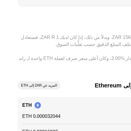
الامتثال، ورسوم الإيداع والسحب، وساعات عمل الأنظمة المصرفية المحلية في جنوب أفريقيا، ما ينعكس على السعر المقوّم بـ ZAR. بالإضافة إلى ذلك، يجري تسعير ETH في كثير من
الأسواق عبر أزواج وسيطة مع USDT أو USD قبل تحويله إلى ZAR، وأي خصم أو علاوة بسيطة في USDT مقابل ZAR أو USD قد تتغذى إلى السعر النهائي لزوج ETH/ZAR. تعمل
لى، لكنها ليست فورية أو كاملة الفاعلية بسبب تكاليف التحويل، وأزمنة التسوية،
بناءً على السعر الحالي، تُقدَّر قيمة 1 ‏ETH بحوالي ‏‏‎31,207.23‏ ‏ZAR. وهذا يعني أن الحصول على 5 ‏Ethereum سيعادل حوالي ‏‏‎156,036.2‏ ‏ZAR. وبدلاً من ذلك، إذا كان لديك 1 ‏R ‏ZAR، فستعادل
وفي الأيام السبعة الماضية، فإن سعر الصرف لعملة ‏Ethereum ‏انخفاض بمقدار ‏‏‎0.00‎%‎‏. وعلى مدار 24 ساعة، اختلف هذا السعر بمقدار ‏‎2.00‎%‎‏، وكان أعلى سعر صرف لعملة ETH واحدة لـ راند
Ethe
المزيد عن ZAR إلى ETH
ETH