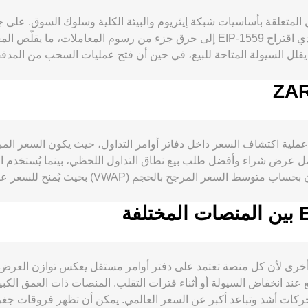
Merge) معدل إصدار ETH الجديد بشكل ملحوظ، بينما يؤدي اقتراح EIP-1559 إلى حرق جزء
سلسلة. كما أن حجز ETH في عقود التكديس (staking) يقلل السيولة المتاحة للبيع، في حين أن فتح ع
" دورية، لذا تتشكل ديناميكيات العرض أساسًا عبر الإصدار الصافي والح
عوامل ترفع الطلب على ETH كأصل يستخدم لتسوية الرسو
co لزوج ETH/ZAR في الأساس عبر عملية اكتشاف السعر داخل دفاتر أوامر التداول، حيث ي
أو الموافقات على صناديق 
ضل عرض شراء وأفضل طلب بيع نطاق التداول اللحظي، بينما يُستخدم ال
فنية طبقة من التقلب قصير الأجل: معدلات التمويل في أسواق العقود ال
عندما تُستقى الأسعار من منصات متعددة، يقوم الم
وعلى الرغم من أن زوج ETH/ZAR قد يُس
صناع السوق الآليين عبر معادلة x × y = k، ويكون السعر اللحظي تقريبًا مساو
المركزية لتكوين صورة أشمل عن السعر الذي ينعكس في conversion rate لزوج ETH/ZAR.
conversio لزوج ETH/ZAR بين منصة وأخرى لأن كل منصة تعتمد على دفتر أوامر مستقل يعك
0.5% شائعة، لكنها قد تتسع عند انخفاض السيولة أو أثناء فترات التقلب. المنصات ذات 