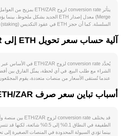
ال
محددة. بخلاف بيتكوين، لا توجد لدى إيثريوم آلية "تنصيف
آلية حساب سعر تحويل ETH إلى ZAR
يُحدَّد nversion rate
الشراء مع طلب البيع. في أي لحظة، يمثّل الفارق بين أف
تحركات حادة في السعر. أخيرًا، تضيف ديناميكيات السوق ال
السيولة بسرعة، وكل ذلك ينعكس على conversion rate لزوج ETH/ZAR.
أسباب تباين سعر صرف ETH/ZAR بين المنصات المختلفة
الكبيرة والانزلاق السعري، وتندمج هذه الإشارات مع أسعار البورصات 
قد يختلف n rate
الطفيفة في النطاق 0.1% إلى 