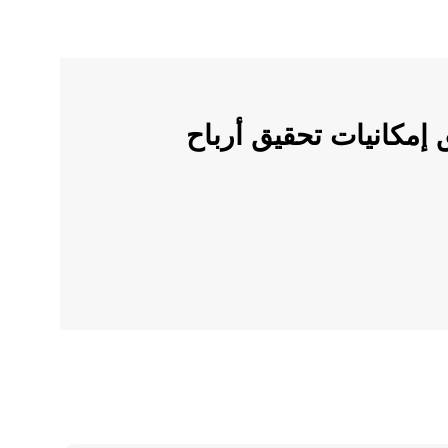
ملات الرقمية على OKX وأطلق إمكانيات تحقيق أرباح