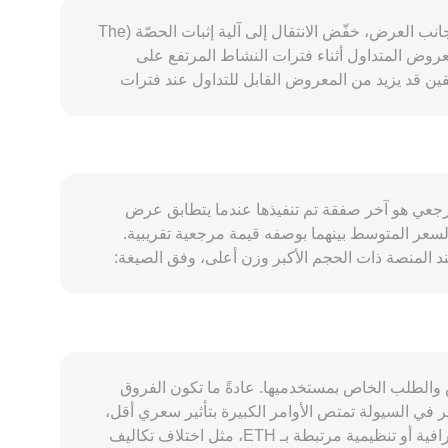
يتأثر conversion rate لزوج ETH/ZAR بمزيج من العوامل المتعلقة بأساسيات شبكة إيثريوم والبيئة الكلية وسلوك السوق. على جانب العرض، خفّض الانتقال إلى آلية إثبات الحصّة (The
 من رسوم المعاملات، ما يقلّص المعروض المتداول أثناء فترات النشاط المرتفع على
مليات السحب من المدققين قد يزيد من المعروض القابل للتداول عند فترات
رق والتكديس. على جانب الطلب، يرتفع الاعتماد على
ETH كلما توسعت استخدامات شبكة إيثريوم: ارتفاع أحجام المعاملات على شبكات الطبقة الثانية، وانتعاش أنشطة DeFi وNFTs، وزيادة الحاجة إلى الغاز لتنفيذ العقود الذكية، كلها
م. ترقية Dencun ودعم التجميعات (rollups) يمكن أن يخفضا تكاليف المعاملات ويزيدا النشاط، ما ينعكس على الطلب
بصورة غير مباشرة. من ناحية الترابط الكلي، يميل أداء ETH إلى التحرك مع اتجاه بيتكوين في الأجل القصير، كما قد يؤثر تغيّر قوة الراند الجنوب أفريقي ZAR، وميل المستثمرين إلى
المخاطرة أو تجنبها عالمياً، وتحركات عوائد السندات الرئيسية، على تقييم ETH مقوّمًا بـ ZAR. التطورات التنظيمية ذات الصلة — مثل قرارات الجهات الأمريكية بشأن التعامل مع ETH،
كون السعر المرجعي هو آخر صفقة تم تنفيذها عندما يتطابق عرض
متداولة فورية لخصائص ETH، أو قواعد هيئة سلوك القطاع المالي في جنوب أفريقيا (FSCA) التي تنظم مزودي خدمات الأصول المشفّرة — قد تُحدث
سعر المتوسط بينهما بوصفه قيمة مرجعية تقريبية.
دائمة قد تدفع السعر صعودًا أو هبوطًا عند اتساع
جمّعون بحساب متوسط السعر المرجح بالحجم (VWAP) بحيث يُمنح للسعر عند المنصة ذات الحجم الأكبر وزن أعلى، وفق الصيغة:
الانحراف بين العقود والسوق الفوري، واستحقاقات خيارات ETH قد تعيد تموضع المخاطر حول تواريخ محددة، وتدفّقات المحافظ الكبيرة على السلسلة (whale flows) يمكن أن تغيّر عمق
VWAP = Σ(Price_i × Volume_i) / Σ Volume_i. لحساب القيم البسيطة، فإن قيمة ZAR = كمية ETH × conversion rate، وبالعكس فإن كمية ETH = قيمة ZAR / conversion rate.
عَّر مباشرة في بعض المنصات المحلية، فإن جزءًا كبيرًا من سيولة ETH عالميًا يتواجد أيضًا على البورصات اللامركزية، حيث تُحدد الأسعار وفق
يًا للنسبة y/x بين احتياطيات مجمعي السيولة. تتحرك الأسعار الفورية على هذه المجمعات بتأثير المبادلات
س توازن العرض والطلب الخاص بمستخدميها. عادةً ما تكون الفروق
العمق الكبير في السيولة تمتص الأوامر الكبيرة بتأثير سعري أقل،
بينما تؤدي السيولة المحدودة في المنصات الصغيرة إلى تحركات أشد وتباعد أكبر عن السعر العالمي. يمكن أن تظهر فروقات جغرافية أو تنظيمية مرتبطة بـ ETH، مثل اختلاف تكاليف