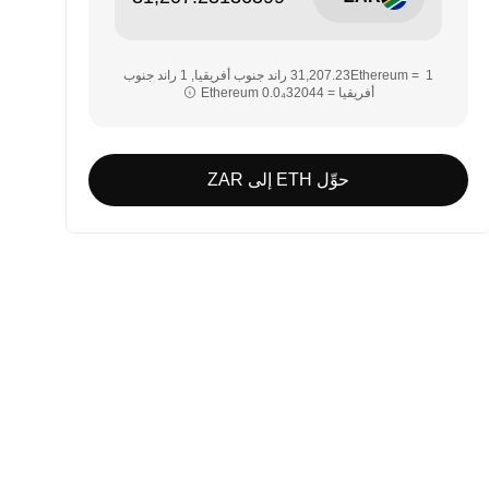
‏‏1 Ethereum = ‎‏‎31,207.23‏ راند جنوب أفريقيا‏, ‎‏1 راند جنوب
أفريقيا = ‎‏‎0.0₄32044‏ Ethereum‏‏
حوِّل ETH إلى ZAR