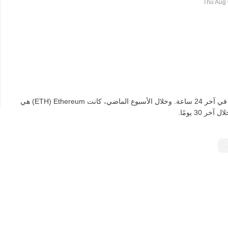
اعتبارًا من اليوم، تعادل ETH واحدة ‏‎‏‎31,207.23‏‏ ZAR‏، لأعلى‏ ‏‎2.00‎%‎‏ في آخر 24 ساعة. وخلال الأسبوع الماضي، كانت Ethereum‏ (ETH) هي