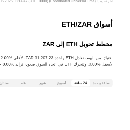
آخر تحديث:
Thu Aug 06 2026 08:14:47 (UTC+0000) (Coordinated Universal Time)
أسواق ETH/ZAR
مخطط تحويل ETH إلى ZAR
لأسفل‏ ‏‎0.00‎%‎‏. وتتحرك ETH في اتجاه السوق صعود‏، تزايد‏ ‏‎8.00‎%‎‏ خلال آخر 30 يومًا.
ساعة واحدة
24 ساعة
أسبوع
شهر
عام
سنتان