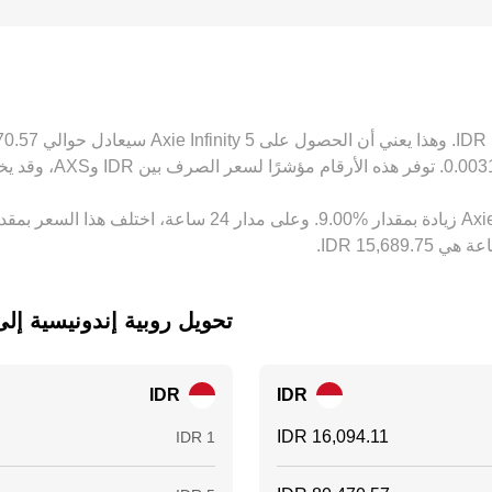
أخيراً، يسهم نشاط المراجحة في تقليص هذه الفروق عبر شراء AXS حيث يكون أرخص وبيعه حيث يك
تحويل ‏روبية إندونيسية إلى ‏ie Infinity
IDR
IDR