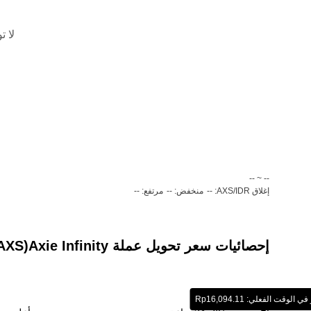
لا ت
‏-- ~ ‎--‏
إغلاق AXS/IDR: --
منخفض: --
مرتفع: --
إحصائيات سعر تحويل عملة ‏Axie Infinity(‏AXS) إلى عملة ‏روبية إندونيسية (‏IDR)
لوقت الفعلي: ‏‎‏‎16,094.11‏‏Rp‏