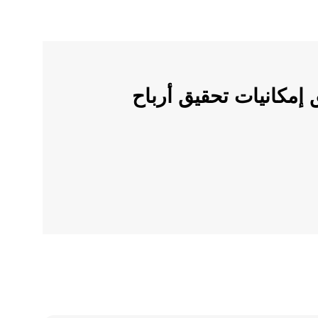
ملات الرقمية على OKX وأطلق إمكانيات تحقيق أرباح