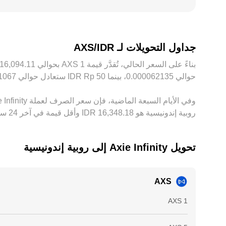
وحدود السيولة بين المنصات.
جداول التحويلات لـ AXS/IDR
حوالي ‏‏‎0.000062135‏، بينما 50 ‏Rp ‏IDR ستعادل حوالي ‏‏‎0.0031067‏. توفر هذه الأرقام مؤشرًا لسعر الصرف بين ‏IDR و‏AXS، وقد يختلف المبلغ الدقيق حسب تقلُّبات السوق.
روبية إندونيسية هو ‏‎16,348.18‏‏ IDR وأقل قيمة في آخر 24 ساعة هي ‏‎15,689.75‏‏ IDR.
تحويل ‏Axie Infinity إلى ‏روبية إندونيسية
AXS