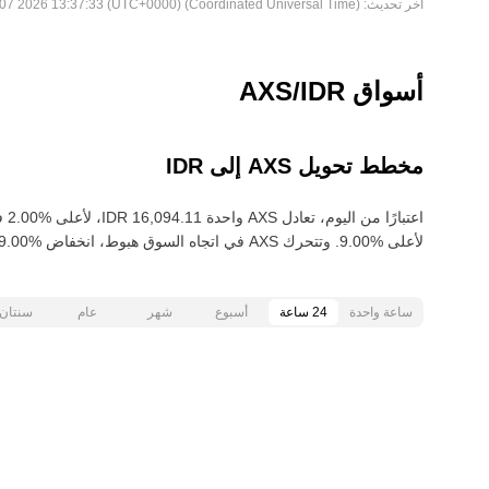
آخر تحديث:
Fri Aug 07 2026 13:37:33 (UTC+0000) (Coordinated Universal Time)
أسواق AXS/IDR
مخطط تحويل AXS إلى IDR
لأعلى‏ ‏‎9.00‎%‎‏. وتتحرك AXS في اتجاه السوق هبوط‏، انخفاض‏ ‏‎9.00‎%‎‏ خلال آخر 30 يومًا.
ساعة واحدة
24 ساعة
أسبوع
شهر
عام
سنتان