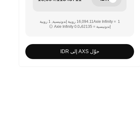
‏‏1 Axie Infinity = ‎‏‎16,094.11‏ روبية إندونيسية‏, ‎‏1 روبية
إندونيسية = ‎‏‎0.0₄62135‏ Axie Infinity‏‏
حوِّل AXS إلى IDR