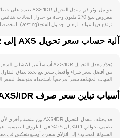
ترتفع فيها عوا
“تنصيف” دورية لـ AXS، كما أن عمليات
آلية حساب سعر تحويل AXS إلى IDR
IDR نفسه على معدل ال
يُحدَّد معدل التحويل AXS/IDR أ
بين أفضل سعر شراء وأفضل سعر بيع يحدد نطاق التداول ا
AXS الدائمة، تواريخ انتهاء خيارات إن وجدت، وتدفقات الحيتان بين محافظ Ronin والبورصات، كلها تضيف تقلبات قصيرة الأجل فوق هذه المحركات الأساسية.
أسباب تباين سعر صرف AXS/IDR بين المنصات المختلفة
وصيغ AMM—تتفاعل لتكوين معدل التحويل AXS/IDR المعروض في الزمن الحقيقي.
قد يختلف معدل التحويل IDR
طفيف بحوالي 0.1% إلى 0.5% في ال