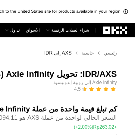
ch to the United States site for products available in your region.
لتخطي إلى المحتوى الأساسي
شراء العملات الرقمية
الأسواق
تداول
رئيسي
حاسبة
AXS إلى IDR
Axie Infinity إلى روبية إندونيسية
كم تبلغ قيمة واحدة من عملة ‏Axie Infinity بعملة ‏روبية إندونيسية؟
السعر الحالي لواحدة من عملة AXS هو ‏‎‏‎16,094.11‏‏Rp‏
(‏‎+2.00‎%‎‏)