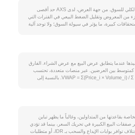
عوامل تؤثر في معدل التحويل AXS/IDR تعتمد على خصائص عرض AXS، ووتيرة الطلب داخل منظومة Axie Infinity، والسياق الكلي للسوق. من جهة العرض، لدى AXS حد أقصى
ول انبعاثات يتناقص بمرور الوقت، بينما تؤدي آليات الحوكمة والرهان (staking) إلى حجز جزء من المعروض وتقليل الضغط البيعي في الفترات التي
تداول عند حلول استحقاقات كبيرة، ما يؤثر في سيولة السوق؛ ولا توجد آلية
 الخزانة أو مبادرات الشراء قد تقلل العرض في بعض الحالات.
من جهة الطلب، يتأثر AXS بنشاط منظومة Axie Infinity على شبكة Ronin، مثل نمو قاعدة اللاعبين، إطلاق أطوار لعب جديدة مثل Origins، استخدام AXS في التصويت والحوكمة،
ام. تأثير الأمن والتقنية في المنظومة مهم أيضاً؛ أحداث البنية التحتية مثل ترقية
أمان بعد حوادث سابقة يمكن أن تغير الثقة والسيولة حول AXS. على المستوى الكلي، يتحرك AXS غالباً مع اتجاه بيتكوين في الفترات القصيرة، فيما يؤثر مسار
 بنك إندونيسيا، وتغيرات شهية المخاطرة العالمية، كلها قد تغير
فقة تم تنفيذها عندما يتطابق عرض البيع مع عرض الشراء. الفارق
 Bappebti حول قوائم الأصول الرقمية المسموح بها، أو تحديثات تصنيف الأصول المرتبطة بالألعاب والحوكمة،
حسب كمتوسط بين العرضين. عبر منصات متعددة، تحتسب
لدولية حول توكنات المنظومات، قد تعيد تسعير المخاطر وتؤثر في تدفقات التداول على AXS/IDR. أخيراً، العوامل الفنية للسوق مثل معدلات التمويل في عقود
الجهات المجَمِّعة سعراً مرجعياً باستخدام متوسط السعر المرجح بالحجم (VWAP) بحيث تمنح وزناً أكبر للأحجام الأكبر: VWAP = Σ(Price_i × Volume_i) / Σ Volume_i. بالنسبة إلى
ون الحسابات بسيطة: قيمة IDR = كمية AXS × معدل التحويل، وبالعكس فإن كمية AXS = قيمة IDR ÷ معدل التحويل. في حال الاعتماد على سيولة لامركزية
ملحوظة، مثل مجمعات AXS على Katana في شبكة Ronin أو مجمعات أخرى، قد يُشتق السعر عبر صانعات السوق الآلية التي تتبع معادلة حاصل الضرب الثابت x × y = k، حيث يتحدد
 ومن ثم السعر. هذه الآليات معاً—دفاتر الأوامر، متوسطات الأسعار المرجحة بالحجم،
بيع الخاصة بقاعدتها من المتداولين، وغالباً ما يظهر تباين
انخفض أثر صفقات البيع الكبيرة في تحريك السعر، بينما قد تؤدي
السيولة المحدودة إلى انزلاق سعري أوسع ينعكس في معدل التحويل AXS/IDR. قد تظهر فروق جغرافية أو تنظيمية أيضاً، مثل اختلاف توافر بوابات الإيداع والسحب بـ IDR، أو متطلبات