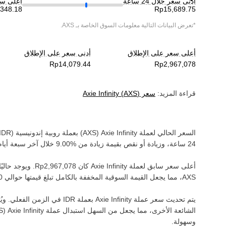
أدنى سعر خلال 24 ساعة
أعلى سعر خ
*تعرض البيانات التالية معلومات السوق الخاصة بـ
AXS
.
أعلى سعر على الإطلاق
أدنى سعر على الإطلاق
قراءة المزيد:
سعر
)
AXS
(
Axie Infinity
السعر الحالي لعملة ‏
Axie Infinity
(‏
AXS
) بعملة ‏
روبية إندونيسية
(‏
IDR
24 ساعة، وزيادة أو نقص بقيمة ‏
زيادة
من ‏
خلال آخر سبعة أيام
أعلى سعر سابق لعملة ‏
Axie Infinity
كان ‏
. ويوجد حاليًا 
AXS‏
، مما يجعل القيمة السوقية المخففة بالكامل تبلغ قيمتها حوالي ‏
يتم تحديث سعر عملة ‏
Axie Infinity
بعملة ‏
IDR
في الزمن الفعلي. ويُم
الشائعة الأخرى، مما يجعل من السهل استبدال عملة ‏
Axie Infinity
(‏
S
وسهولة.