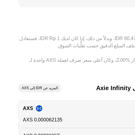
الامتثال المحلي، ما يضيف علاوات أو خصومات محلية على AXS/IDR. في العديد من الحالات يُسعّر الزوج عبر مسار وسيط يعتمد على USDT، حيث يُشتق AXS/IDR من أسعار
AXS/USDT إلى جانب تسعير USDT مقابل IDR؛ أي فرق تسعيري بسيط في USDT نفسه (زيادة طفيفة أو خصم عن 1:1) يمكن أن ينعكس مباشرة في السعر المقتبس لـ AXS/IDR.
ون أعلى سعراً، لكنه لا يلغي التباينات تماماً بسبب تكاليف التحويل، فروق التوقيت،
بناءً على السعر الحالي، تُقدَّر قيمة 1 ‏AXS بحوالي ‏‏‎16,094.11‏ ‏IDR. وهذا يعني أن الحصول على 5 ‏Axie Infinity سيعادل حوالي ‏‏‎80,470.57‏ ‏IDR. وبدلاً من ذلك، إذا كان لديك 1 ‏Rp ‏IDR، فستعادل
وفي الأيام السبعة الماضية، فإن سعر الصرف لعملة ‏Axie Infinity ‏زيادة بمقدار ‏‏‎9.00‎%‎‏. وعلى مدار 24 ساعة، اختلف هذا السعر بمقدار ‏‎2.00‎%‎‏، وكان أعلى سعر صرف لعملة AXS واحدة لـ
Ax
المزيد عن IDR إلى AXS
AXS