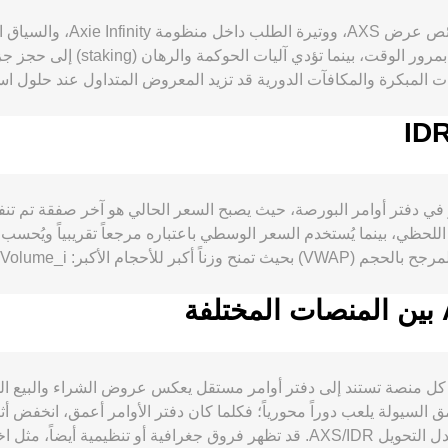
معروض يبلغ 270 مليون وحدة مع جد
ئد الرهان. جداول الفتح (vesting) للمخصصات المبكرة والمكافآت الدورية قد تزيد المعروض الم
 الحرق ليست ديناميكية مركزية كما هو الحال في شبكات أخرى، وإن كانت قرارات
والطلب على الرهان، بالإضافة إلى توسع التطبيقات على Ronin أو شراكات المنظومة التي ترفع الاستخد
الجسور أو تحسينات ال
تحويل AXS/IDR؛ قوة الروبية الإندونيسية أو ضعفها أمام الأصول المقومة بالدولار، وسياسات
ساساً عبر اكتشاف السعر في دفتر أوامر البورصة، حيث يصبح السعر الحالي هو آخر ص
تقييمات أزواج التشفير مقابل IDR. تنظيمياً، قرارات الجهات الإندونيسية مثل
للحظي، بينما يُستخدم السعر الوسطي باعتباره مرجعاً تقريبياً ويُ
إضافة إلى الإرشادات ا
التحويل المباشر، تك
السعر اللحظي تقريباً بنسبة الأرصدة في المجمع price = y/x، ما يعني أن أي صفقة كبيرة تغير النسبة
AXS/ بين منصة وأخرى لأن كل منصة تستند إلى دفتر أوامر مستقل يعكس عروض الشراء وال
ظروف الطبيعية. عمق السيولة يلعب دوراً محورياً؛ فكلما كان دفتر الأوامر أعمق، 