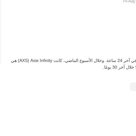
اعتبارًا من اليوم، تعادل AXS واحدة ‏‎‏‎16,094.11‏‏ IDR‏، لأعلى‏ ‏‎2.00‎%‎‏ في آخر 24 ساعة. وخلال الأسبوع الماضي، كانت Axie Infinity‏ (AXS) هي