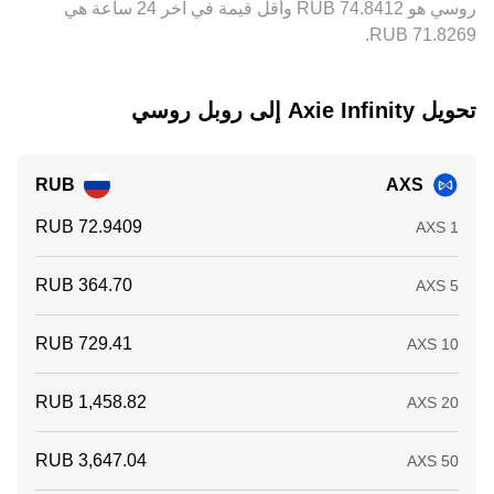
روسي هو ‏‎74.8412‏‏ RUB وأقل قيمة في آخر 24 ساعة هي
تحويل ‏Axie Infinity إلى ‏روبل روسي
RUB
AXS