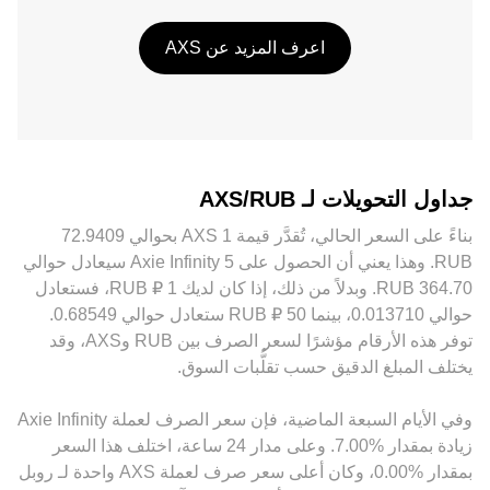
اعرف المزيد عن AXS
جداول التحويلات لـ AXS/RUB
‏RUB. وهذا يعني أن الحصول على 5 ‏Axie Infinity سيعادل حوالي
‏‏‎364.70‏ ‏RUB. وبدلاً من ذلك، إذا كان لديك 1 ‏₽ ‏RUB، فستعادل
حوالي ‏‏‎0.013710‏، بينما 50 ‏₽ ‏RUB ستعادل حوالي ‏‏‎0.68549‏.
توفر هذه الأرقام مؤشرًا لسعر الصرف بين ‏RUB و‏AXS، وقد
يختلف المبلغ الدقيق حسب تقلُّبات السوق.
وفي الأيام السبعة الماضية، فإن سعر الصرف لعملة ‏Axie Infinity
‏زيادة بمقدار ‏‏‎7.00‎%‎‏. وعلى مدار 24 ساعة، اختلف هذا السعر
بمقدار ‏‎0.00‎%‎‏، وكان أعلى سعر صرف لعملة AXS واحدة لـ روبل