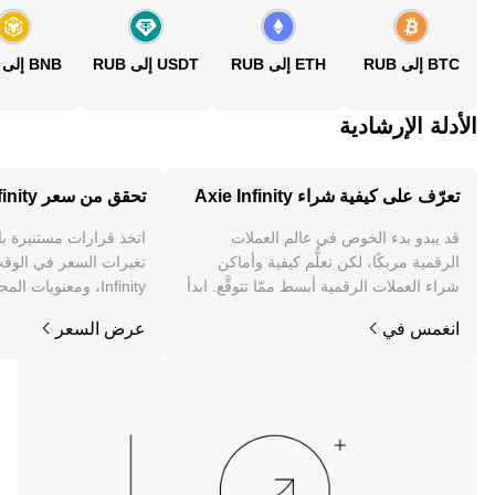
BTC إلى RUB
ETH إلى RUB
USDT إلى RUB
BNB إلى RUB
الأدلة الإرشادية
تعرّف على كيفية شراء Axie Infinity
تحقق من سعر Axie Infinity
قد يبدو بدء الخوض في عالم العملات
اتخذ قرارات مستنيرة ب
الرقمية مربكًا، لكن تعلُّم كيفية وأماكن
شراء العملات الرقمية أبسط ممّا تتوقَّع. ابدأ
Infinity، ومعنويات المجتمع والأخبار والمزيد.
رحلتك على تطبيق OKX للجوال، أو هنا على
انغمس في
عرض السعر
الويب.