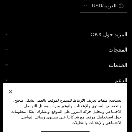
العربية/USD
المزيد حول OKX
المنتجات
الخدمات
الدعم
شراء العملات الرقمية
نستخدم ملفات تعريف الارتباط للسماح لموقعنا بالعمل بشكل صحيح،
ولتخصيص المحتوى والإعلانات، ولتوفير ميزات وسائل التواصل
حاسبة العملات الرقمية
الاجتماعي ولتحليل حركة المرور على الموقع. ونشارك أيضًا المعلومات
حول استخدامك موقعنا مع شركائنا على مستوى وسائل التواصل
الاجتماعي والإعلانات والتحليلات.
تداول