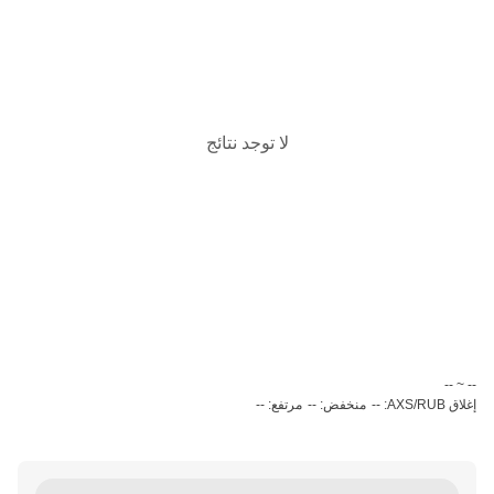
لا توجد نتائج
‏-- ~ ‎--‏
إغلاق AXS/RUB: --
منخفض: --
مرتفع: --