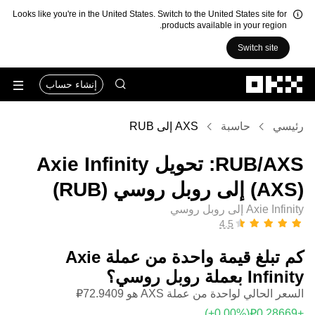
Looks like you're in the United States. Switch to the United States site for
products available in your region.
Switch site
التخطي إلى المحتوى الأساسي
إنشاء حساب
رئيسي
حاسبة
AXS إلى RUB
‏AXS/‏RUB: تحويل ‏Axie Infinity
(‏AXS) إلى ‏روبل روسي (‏RUB)
Axie Infinity إلى روبل روسي
كم تبلغ قيمة واحدة من عملة ‏Axie
Infinity بعملة ‏روبل روسي؟
السعر الحالي لواحدة من عملة AXS هو ‏‎‏‎72.9409‏‏₽‏
(‏‎+0.00‎%‎‏)