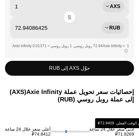
AXS
RUB
حوِّل AXS إلى RUB
إحصائيات سعر تحويل عملة ‏Axie Infinity(‏AXS)
إلى عملة ‏روبل روسي (‏RUB)
 الفعلي: ‏‎‏‎72.9409‏‏₽‏
أدنى سعر خلال 24 ساعة
أعلى سعر خلال 24 ساعة