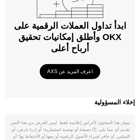
ابدأ تداول العملات الرقمية على
OKX وأطلق إمكانيات تحقيق
أرباح أعلى
اعرف المزيد عن AXS
إخلاء المسؤولية
يتوفر هذا المحتوى لأغراض إعلامية فقط. ليس الغرض من هذا النص
تقديم أي مما يلي: (أ) نصيحة أو توصية استثمارية؛ أو (ب) عرض، أو
التماس، أو حافز لشراء الأصول الرقمية أو بيعها أو الاحتفاظ بها؛ أو