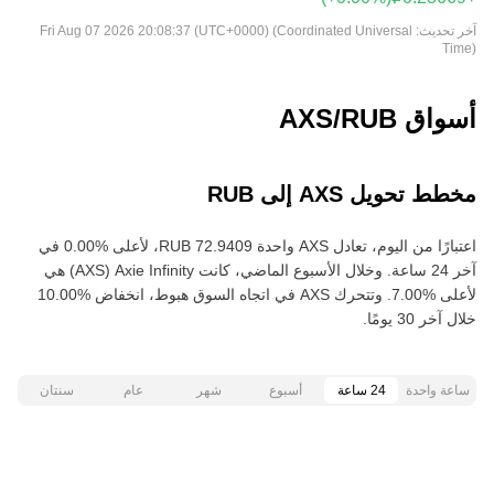
آخر تحديث:
Fri Aug 07 2026 20:08:37 (UTC+0000) (Coordinated Universal
Time)
أسواق AXS/RUB
مخطط تحويل AXS إلى RUB
اعتبارًا من اليوم، تعادل AXS واحدة ‏‎‏‎72.9409‏‏ RUB‏، لأعلى‏ ‏‎0.00‎%‎‏ في
آخر 24 ساعة. وخلال الأسبوع الماضي، كانت Axie Infinity‏ (AXS) هي
خلال آخر 30 يومًا.
ساعة واحدة
24 ساعة
أسبوع
شهر
عام
سنتان