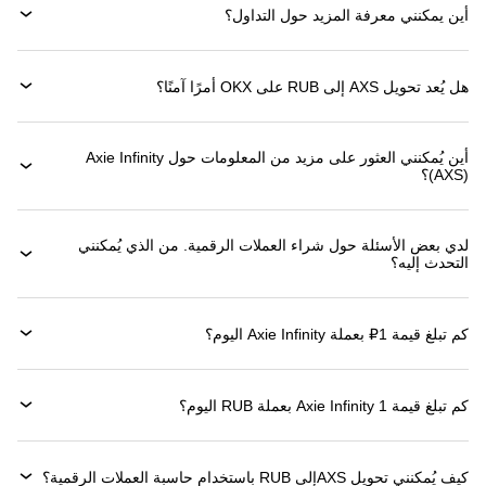
أين يمكنني معرفة المزيد حول التداول؟
هل يُعد تحويل AXS إلى RUB على OKX أمرًا آمنًا؟
أين يُمكنني العثور على مزيد من المعلومات حول ‏Axie Infinity
(‏AXS)؟
لدي بعض الأسئلة حول شراء العملات الرقمية. من الذي يُمكنني
التحدث إليه؟
كم تبلغ قيمة 1‏₽ بعملة ‏Axie Infinity اليوم؟
كم تبلغ قيمة 1 ‏Axie Infinity بعملة ‏RUB اليوم؟
كيف يُمكنني تحويل ‏AXSإلى ‏RUB باستخدام حاسبة العملات الرقمية؟