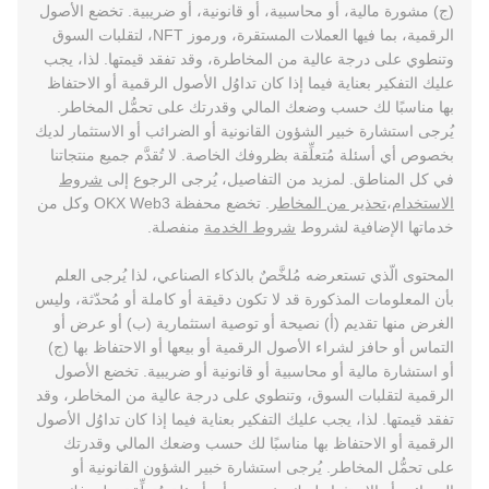
(ج) مشورة مالية، أو محاسبية، أو قانونية، أو ضريبية. تخضع الأصول
الرقمية، بما فيها العملات المستقرة، ورموز NFT، لتقلبات السوق
وتنطوي على درجة عالية من المخاطرة، وقد تفقد قيمتها. لذا، يجب
عليك التفكير بعناية فيما إذا كان تداوُل الأصول الرقمية أو الاحتفاظ
بها مناسبًا لك حسب وضعك المالي وقدرتك على تحمُّل المخاطر.
يُرجى استشارة خبير الشؤون القانونية أو الضرائب أو الاستثمار لديك
بخصوص أي أسئلة مُتعلِّقة بظروفك الخاصة. لا تُقدَّم جميع منتجاتنا
في كل المناطق. لمزيد من التفاصيل، يُرجى الرجوع إلى
شروط
الاستخدام
،
تحذير من المخاطر
. تخضع محفظة OKX Web3 وكل من
خدماتها الإضافية لشروط
شروط الخدمة
منفصلة.
المحتوى الّذي تستعرضه مُلخَّصٌ بالذكاء الصناعي، لذا يُرجى العلم
بأن المعلومات المذكورة قد لا تكون دقيقة أو كاملة أو مُحدّثة، وليس
الغرض منها تقديم (أ) نصيحة أو توصية استثمارية (ب) أو عرض أو
التماس أو حافز لشراء الأصول الرقمية أو بيعها أو الاحتفاظ بها (ج)
أو استشارة مالية أو محاسبية أو قانونية أو ضريبية. تخضع الأصول
الرقمية لتقلبات السوق، وتنطوي على درجة عالية من المخاطر، وقد
تفقد قيمتها. لذا، يجب عليك التفكير بعناية فيما إذا كان تداوُل الأصول
الرقمية أو الاحتفاظ بها مناسبًا لك حسب وضعك المالي وقدرتك
على تحمُّل المخاطر. يُرجى استشارة خبير الشؤون القانونية أو