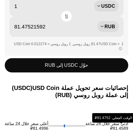
USDC
RUB
حوِّل USDC إلى RUB
إحصائيات سعر تحويل عملة ‏USD Coin(‏USDC)
إلى عملة ‏روبل روسي (‏RUB)
الفعلي: ‏‎‏‎81.4752‏‏₽‏
أدنى سعر خلال 24 ساعة
أعلى سعر خلال 24 ساعة