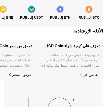
BTC إلى RUB
ETH إلى RUB
USDT إلى RUB
BNB إلى RUB
الأدلة الإرشادية
تعرّف على كيفية شراء USD Coin
تحقق من سعر USD Coin
قد يبدو بدء الخوض في عالم العملات
اتخذ قرارات مستنيرة ب
الرقمية مربكًا، لكن تعلُّم كيفية وأماكن
شراء العملات الرقمية أبسط ممّا تتوقَّع. ابدأ
Coin، ومعنويات المجتمع والأخبار والمزيد.
رحلتك على تطبيق OKX للجوال، أو هنا على
انغمس في
عرض السعر
الويب.