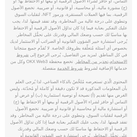
التماس، أو حافز لشراء الأصول الرقمية أو بيعها أو الاحتفاظ بها؛ أو
(ج) مشورة مالية، أو محاسبية، أو قانونية، أو ضريبية. تخضع الأصول
الرقمية، بما فيها العملات المستقرة، ورموز NFT، لتقلبات السوق
وتنطوي على درجة عالية من المخاطرة، وقد تفقد قيمتها. لذا، يجب
عليك التفكير بعناية فيما إذا كان تداوُل الأصول الرقمية أو الاحتفاظ
بها مناسبًا لك حسب وضعك المالي وقدرتك على تحمُّل المخاطر.
يُرجى استشارة خبير الشؤون القانونية أو الضرائب أو الاستثمار لديك
بخصوص أي أسئلة مُتعلِّقة بظروفك الخاصة. لا تُقدَّم جميع منتجاتنا
في كل المناطق. لمزيد من التفاصيل، يُرجى الرجوع إلى
شروط
الاستخدام
،
تحذير من المخاطر
. تخضع محفظة OKX Web3 وكل من
خدماتها الإضافية لشروط
شروط الخدمة
منفصلة.
المحتوى الّذي تستعرضه مُلخَّصٌ بالذكاء الصناعي، لذا يُرجى العلم
بأن المعلومات المذكورة قد لا تكون دقيقة أو كاملة أو مُحدّثة، وليس
الغرض منها تقديم (أ) نصيحة أو توصية استثمارية (ب) أو عرض أو
التماس أو حافز لشراء الأصول الرقمية أو بيعها أو الاحتفاظ بها (ج)
أو استشارة مالية أو محاسبية أو قانونية أو ضريبية. تخضع الأصول
الرقمية لتقلبات السوق، وتنطوي على درجة عالية من المخاطر، وقد
تفقد قيمتها. لذا، يجب عليك التفكير بعناية فيما إذا كان تداوُل الأصول
الرقمية أو الاحتفاظ بها مناسبًا لك حسب وضعك المالي وقدرتك
على تحمُّل المخاطر. يُرجى استشارة خبير الشؤون القانونية أو