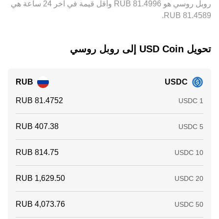
روبل روسي هو ‏‎81.4996‏‏ RUB وأقل قيمة في آخر 24 ساعة هي
تحويل ‏USD Coin إلى ‏روبل روسي
RUB
USDC