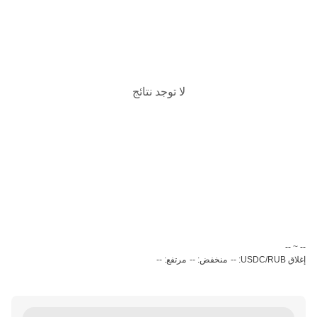
لا توجد نتائج
‏-- ~ ‎--‏
إغلاق USDC/RUB: --
منخفض: --
مرتفع: --