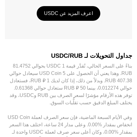
اعرف المزيد عن USDC
جداول التحويلات لـ USDC/RUB
‏RUB. وهذا يعني أن الحصول على 5 ‏USD Coin سيعادل حوالي
‏‏‎407.38‏ ‏RUB. وبدلاً من ذلك، إذا كان لديك 1 ‏₽ ‏RUB، فستعادل
حوالي ‏‏‎0.012274‏، بينما 50 ‏₽ ‏RUB ستعادل حوالي ‏‏‎0.61368‏.
توفر هذه الأرقام مؤشرًا لسعر الصرف بين ‏RUB و‏USDC، وقد
يختلف المبلغ الدقيق حسب تقلُّبات السوق.
وفي الأيام السبعة الماضية، فإن سعر الصرف لعملة ‏USD Coin
‏انخفاض بمقدار ‏‏‎0.00‎%‎‏. وعلى مدار 24 ساعة، اختلف هذا السعر
بمقدار ‏‎0.00‎%‎‏، وكان أعلى سعر صرف لعملة USDC واحدة لـ