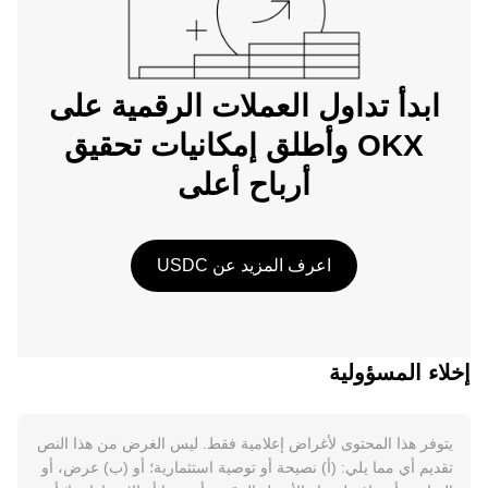
ابدأ تداول العملات الرقمية على
OKX وأطلق إمكانيات تحقيق
أرباح أعلى
اعرف المزيد عن USDC
إخلاء المسؤولية
يتوفر هذا المحتوى لأغراض إعلامية فقط. ليس الغرض من هذا النص
تقديم أي مما يلي: (أ) نصيحة أو توصية استثمارية؛ أو (ب) عرض، أو