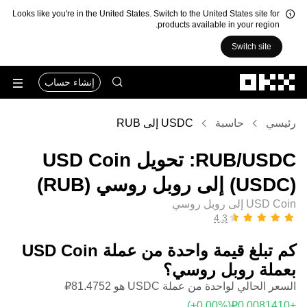
Looks like you're in the United States. Switch to the United States site for
products available in your region.
Switch site
التخطي إلى المحتوى الأساسي
إنشاء حساب
رئيسي
حاسبة
USDC إلى RUB
‏USDC/‏RUB: تحويل ‏USD Coin
(‏USDC) إلى ‏روبل روسي (‏RUB)
USD Coin إلى روبل روسي
كم تبلغ قيمة واحدة من عملة ‏USD Coin
بعملة ‏روبل روسي؟
السعر الحالي لواحدة من عملة USDC هو ‏‎‏‎81.4752‏‏₽‏
(‏‎+0.00‎%‎‏)