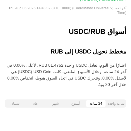
آخر تحديث:
Thu Aug 06 2026 14:48:32 (UTC+0000) (Coordinated Universal
Time)
أسواق USDC/RUB
مخطط تحويل USDC إلى RUB
اعتبارًا من اليوم، تعادل USDC واحدة ‏‎‏‎81.4752‏‏ RUB‏، لأعلى‏ ‏‎0.00‎%‎‏ في
آخر 24 ساعة. وخلال الأسبوع الماضي، كانت USD Coin‏ (USDC) هي
خلال آخر 30 يومًا.
ساعة واحدة
24 ساعة
أسبوع
شهر
عام
سنتان