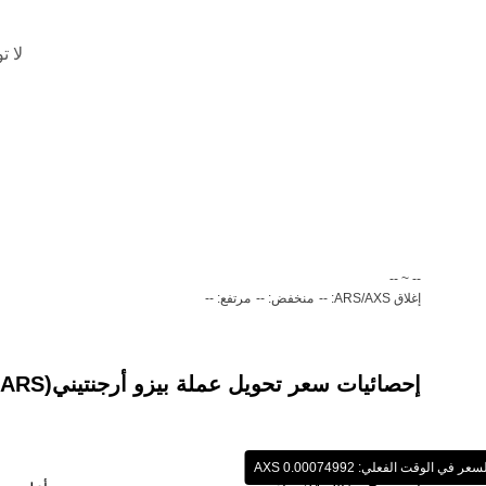
لا ت
‏-- ~ ‎--‏
إغلاق ARS/AXS: --
منخفض: --
مرتفع: --
إحصائيات سعر تحويل عملة ‏بيزو أرجنتيني(‏ARS) إلى عملة ‏Axie Infinity (‏AXS)
سعر في الوقت الفعلي: ‏‎‏‎0.00074992‏‏ AXS‏