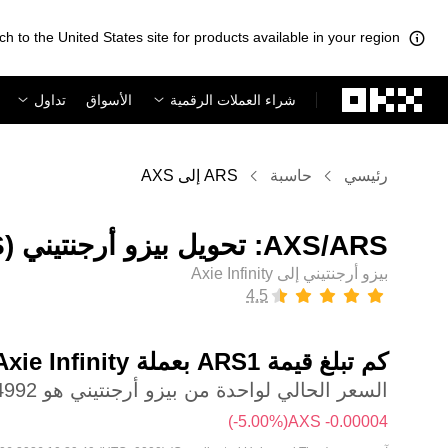
ch to the United States site for products available in your region.
لتخطي إلى المحتوى الأساسي
شراء العملات الرقمية
الأسواق
تداول
رئيسي
حاسبة
ARS إلى AXS
بيزو أرجنتيني إلى Axie Infinity
كم تبلغ قيمة 1‏ARS بعملة ‏Axie Infinity اليوم؟
السعر الحالي لواحدة من ‏بيزو أرجنتيني هو ‏‏‎0.00074992‏ ‏AXS
(‏‎‎-5.00‎%‎‏)