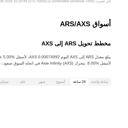
آخر تحديث:
Thu Aug 06 2026 10:29:49 (UTC+0000) (Coordinated Universal Time)
أسواق ARS/AXS
مخطط تحويل ARS إلى AXS
لأسفل ‏‎8.00‎%‎‏. يتحرك Axie Infinity (AXS) في اتجاه السوق صعود، تزايد ‏‎13.00‎%‎‏ خلال الـ 30 يومًا الماضية.
ساعة واحدة
24 ساعة
أسبوع
شهر
عام
سنتان