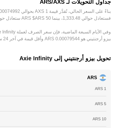
جداول التحويلات لـ ARS/AXS
فستعادل حوالي ‏‏‎1,333.48‏، بينما 50 ‏ARS$ ‏ARS ستعادل حوالي ‏‏‎66,673.78‏. توفر هذه الأرقام مؤشرًا لسعر الصرف بين ‏ARS و‏AXS، وقد يختلف المبلغ الدقيق حسب تقلُّبات السوق.
بيزو أرجنتيني هو ‏‎0.00079544‏‏ ARS وأقل قيمة في آخر 24 ساعة هي ‏‎0.00072843‏‏ ARS.
تحويل ‏بيزو أرجنتيني إلى ‏Axie Infinity
ARS