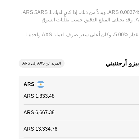
بناءً على السعر الحالي، تُقدَّر قيمة 1 ‏AXS بحوالي ‏‏‎0.00074992‏ ‏ARS. وهذا يعني أن الحصول على 5 ‏Axie Infinity سيعادل حوالي ‏‏‎0.0037496‏ ‏ARS. وبدلاً من ذلك، إذا كان لديك 1 ‏ARS$ ‏ARS،
وفي الأيام السبعة الماضية، فإن سعر الصرف لعملة ‏Axie Infinity ‏انخفاض بمقدار ‏‏‎8.00‎%‎‏. وعلى مدار 24 ساعة، اختلف هذا السعر بمقدار ‏‎5.00‎%‎‏، وكان أعلى سعر صرف لعملة AXS واحدة لـ
المزيد عن AXS إلى ARS
ARS