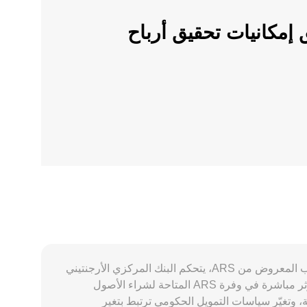
ملات الرقمية على OKX وأطلق إمكانيات تحقيق أرباح
يتشكل الconversion rate لزوج ARS/AXS من تفاعل عوامل خاصة بالبيزو الأرجنتيني ARS وديناميكيات سوق AXS. على جانب المعروض من ARS، يتحكم البنك المركزي الأرجنتيني
في الإصدار عبر توسع أو انكماش القاعدة النقدية، وأدوات التعقيم مثل سندات Leliq، والتدخلات في سوق العملات الأجنبية، ما يؤثر مباشرة في وفرة ARS المتاحة لشراء الأصول
وتغيّر سياسات التمويل الحكومي ترتبط بتغير