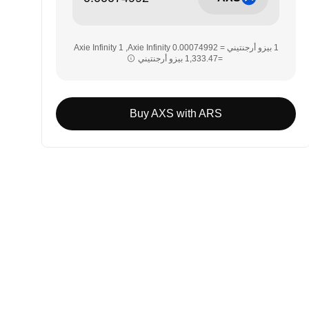
‏‏1 بيزو أرجنتيني = ‎‏‎0.00074992‏ Axie Infinity‏, ‎‏1 Axie Infinity
= ‎‏‎1,333.47‏ بيزو أرجنتيني‏‏
Buy AXS with ARS