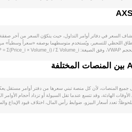
المعروض الفعلي من ARS في السوق. على جانب الطلب، يُستخدم ARS على نطاق واسع في الض
التحركات الواسعة في سوق التشفير بقيادة بيتكوين إلى تحدي
وضع تقبّل للمخاطر أو العكس. الأحداث التنظيمية ذات الصلة بالARS — مثل تعدد الأسعار الر
conve بين ARS و AXS أساساً عبر اكتشاف السعر في دفاتر أوامر التداول، حيث يتكوّن الس
اللحظي للتسعير، ويُستخدم متوسطهما بوصفه «سعراً وسطياً» مرجعي
price = y/x داخل المسبح. عملياً، قد ي
conversion لزوج ARS/AXS متطابقاً على جميع المنصات، لأن كل منصة تبني سعرها من دفت
 انحرافات نموذجية في حدود 0.1% إلى 0.5% في الأوقات الهادئة، وقد تتسع عندما تقل السيولة أو تزداد
وق الجغرافية والتنظيمية الخاصة بـ ARS دوراً ملحوظاً: تعدد أسعار البيزو، ضوابط رأس المال، اخ
USDT مقابل ARS يتغذى مباشرةً في السعر المعروض لزوج ARS/AXS. تعمل آليات المرا
كاليف التحويل، أوقات التسوية، والقيود التنظيمية، ما يترك مجالاً لا