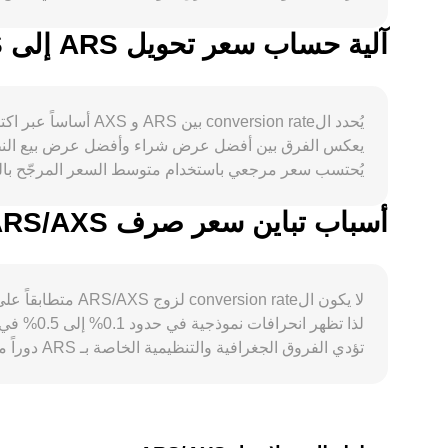
آلية حساب سعر تحويل ARS إلى AXS
يُحدد الrsion rate
يعكس الفرق بين أفضل عرض شراء وأفضل عرض بيع النطاق 
المحلية، كلها قد تدفع الconversion rate لزوج ARS/AXS للتحرك بسرعة أعلى من المعتاد.
أسباب تباين سعر صرف ARS/AXS بين المنصات المختلفة
ما يجعل الconversion rate انعكاساً مركّباً لأفضل أسعار تنفيذ متاحة عبر المصادر المشاركة.
لا يكون ال rate
لذا تظهر
تؤدي الفر
وبيعه حيث يكون أغلى، لكنها ليست فورية ولا كاملة بسبب ت