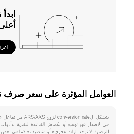
أعلى
اعرف 
العوامل المؤثرة على سعر صرف ARS/AXS
الرقمية. لا توجد آليات «حرق» أو «تنصيف» كما في بعض ا