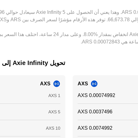
تحويل ‏Axie Infinity إلى ‏بيزو أرجنتيني
AXS
AXS