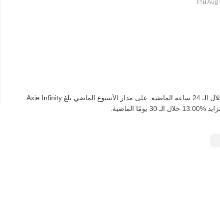
يبلغ معدل ARS إلى AXS اليوم ‏‎0.00074992‏ AXS، لأسفل ‏‎5.00‎%‎‏ خلال الـ 24 ساعة الماضية. على مدار الأسبوع الماضي بلغ Axie Infinity