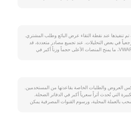
رائب والمدفوعات المحلية، بينما تؤدي تفضيلات التحوّط بالدولار واستخدام العملات
المستقرة داخل الأرجنتين إلى تقلب الطلب على الاحتفاظ بـ ARS، وهو ما ينعكس على القدرة الشرائية عند التحويل إلى AXS. تتأثر حركة ARS/AXS أيضاً بعافية منظومة AXS نفسها:
نشاط اللعبة والمجتمع، الاستخدام داخل النظام البيئي، جداول فتح الحصص المجمّدة، وبرامج الحوكمة أو الحوافز يمكن أن ترفع أو تخفض الطلب على AXS. على المستوى الكلي، تميل
د الاتجاه قصير الأجل، فيما تؤثر قوة AXS النسبية مقابل عملات مشفرة أخرى على التسعير عندما يكون المستثمرون في
سمية وغير الرسمية، ضوابط التحويل الخارجي، الضرائب على عمليات الأصول الرقمية،
عر من آخر صفقة تم تنفيذها عند نقطة التقاء عرض البائع وطلب المشتري.
وقواعد البوابات المصرفية ومقدمي الدفع — قد تخلق فجوات في التسعير وقنوات سيولة مختلفة تنعكس على الconversion rate. وأخيراً، تضيف العوامل الفنية قصيرة الأجل طبقة من
اً في بعض التحليلات. عند تجميع مصادر متعددة، قد
التقلب: معدلات تمويل العقود الدائمة على AXS، تواريخ استحقاق الخيارات، وتدفقات «الحيتان» على السلاسل أو في دفاتر الأوامر، إلى جانب ظروف سيولة ARS على منصات التحويل
يُحتسب سعر مرجعي باستخدام متوسط السعر المرجّح بالحجم VWAP، وفق الصيغة: VWAP = Σ(Price_i × Volume_i) / Σ Volume_i، ما يمنح المنصات الأعلى حجماً وزناً أكبر في
الحساب. بالنسبة لعملية التحويل نفسها، تبقى الحسابات بسيطة: قيمة AXS المقابلة = كمية ARS × الconversion rate، وبالمقابل كمية ARS المطلوبة = قيمة AXS / الconversion
rate. وإذا مرّت السيولة عبر منصات لا مركزية، فإن مسابح صانعي السوق الآليين (AMMs) قد تؤثر على السعر اللحظي وفق العلاقة x × y = k، حيث يتحدد السعر من نسبة الرصيدين
ُشتق تسعير ARS/AXS من مسارات وسيطة مثل ARS→USDT→AXS مع الاعتماد على أسعار اللحظة وعمق السيولة في كل مقطع من المسار،
ر أوامر مستقل يعكس العروض والطلبات الخاصة بقاعدتها من المستخدمين.
 أحجام الأوامر الكبيرة التي تُحدث أثراً سعرياً أكبر في الدفاتر الضحلة.
تلاف قيود الإيداع والسحب بالعملة المحلية، ورسوم القنوات المصرفية يمكن
أن تخلق «علاوات» أو «خصومات» محلية تنعكس على تسعير التحويل إلى AXS. كما أن اعتماد العديد من المنصات مسار التسعير عبر USDT يعني أن أي انحراف بسيط في أساس
جحة بين المنصات على تضييق هذه الفروق بمرور الوقت عبر شراء الأصل حيث يكون أرخص
ختلافات مستمرة بين المنصات.