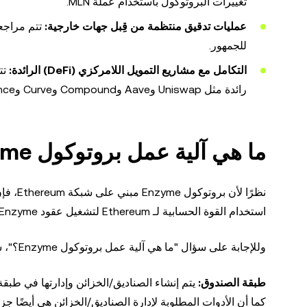
تغييرات البروتوكول باستخدام عملة MLN.
عمليات تدقيق منتظمة من قِبل جهات خارجية:
للجمهور.
التكامل مع مشاريع التمويل اللامركزي (DeFi) الرائدة:
رائدة مثل Uniswap وAave وCompound وCurve وConvex Finance وغيرها الكثير.
ما هي آلية عمل بروتوكول Enzyme؟
استخدام القوة الحسابية لـ Ethereum لتشغيل عقود Enzyme الذكية.
وللإجابة على سؤال "ما هي آلية عمل بروتوكول Enzyme؟"، سنحتاج إلى إلقاء نظرة على الطبقتين اللتين تشكلان بنية البروتوكول:
طبقة الصندوق:
كما أن الأدوات المطلوبة لإدارة الصناديق/الخزائن هي أيضًا ج