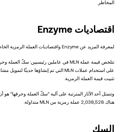
المخاطر.
اقتصاديات Enzyme
لمعرفة المزيد عن Enzyme واقتصاديات العملة الرمزية الخاصة به، دعونا ننظر عن كثب إلى الآلية الأساسية التي تحكم آلية عمله.
تتلخص قيمة عملة MLN في عاملين رئيسيين: 
على استخدام عملات MLN التي تم إنشاؤها 
تثبيت قيمة العملة الرمزية.
هناك 2,038,528 عملة رمزية من MLN متداولة.
السك