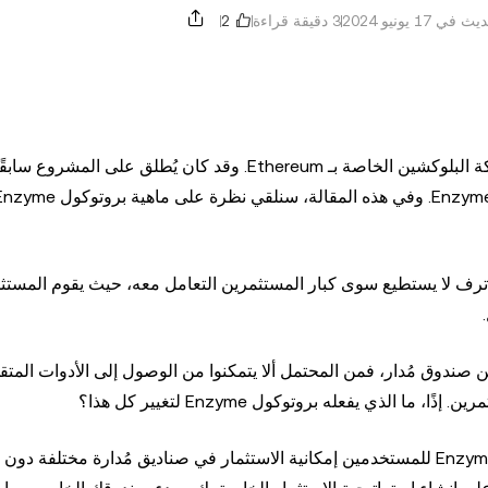
ي ‏17 يونيو 2024
3 دقيقة قراءة
Enzyme Finance هو بروتوكول لإدارة الأصول مبني على شبكة البلوكشين الخاصة بـ Ethereum. وقد كان يُطلق على ا
ة ترف لا يستطيع سوى كبار المستثمرين التعامل معه، حيث يقوم المست
 صندوق مُدار، فمن المحتمل ألا يتمكنوا من الوصول إلى الأدوات المتقد
الذي يفعله بروتوكول Enzyme لتغيير كل هذا؟
باعتباره مشروعًا للتمويل اللامركزي (DeFi)، يتيح بروتوكول Enzyme للمستخدمين إمكانية الاستثمار في صناديق مُدارة مختل