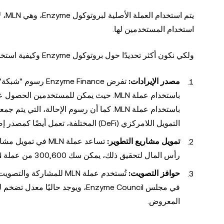
يتم
استخدام المستخدمين لها.
ولكي نكون أكثر تحديدًا حول بروتوكول Enzyme وكيفية استخدام عملته الأصلية MLN، دعنا نتعمق أكثر في حالات استخدام معينة:
مصدر الإيرادات:
تفرض zyme Finance
التمويل اللامركزي (DeFi) المختلفة، تعمل أيضًا كمصدر إضافي لكسب الدخل.
تمويل مشاريع التطوير:
رأس المال لتحقيق ذلك، يمكن سك 300,600 من عملة MLN في عام لتمويل مشاريع تطوير البروتوكول.
حوافز التصويت:
المعروض.