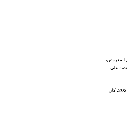
حجم المعروض،
 وخفضه على
وتتمثل أحد الآثار المترتبة على آلية "سكّ العملة وحرقها" هو ​​أن عملة MLN ليس لها حد أقصى من المعروض. حيث إنه في أغسطس 2022، كان