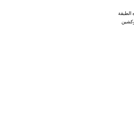
وتخضع هذه الطبقة
بكة البلوكشين