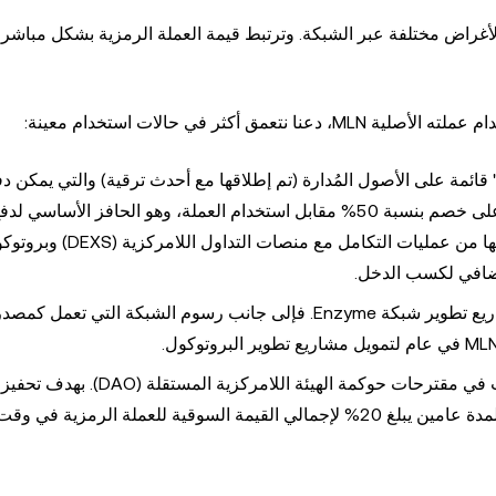
 استخدام العملة الأصلية لبروتوكول Enzyme، وهي MLN، لأغراض مختلفة عبر الشبكة. وترتبط قيمة العملة الرمزية بشكل م
En رسوم "شبكة" قائمة على الأصول المُدارة (تم إطلاقها مع أحدث ترقية) والتي يمكن د
باستخدام عملة MLN. حيث يمكن للمستخدمين الحصول على خصم بنسبة 50% مقابل استخدام العملة، وهو الحافز ا
باستخدام عملة MLN. كما أن رسوم الإحالة، التي يتم جمعها من عمليات التكامل مع منصات
تساعد عملة MLN في تمويل مشاريع تطوير شبكة Enzyme. فإلى جانب رسوم الشبكة التي ت
تُستخدم عملة MLN للمشاركة والتصويت في مقترحات حوكمة الهيئة 
في مجلس Enzyme Council، ويوجد حاليًا معدل تضخم لمدة عامين يبلغ 20% لإجمالي القيمة السوقية للعملة الرمزية 