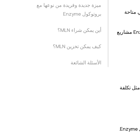
ميزة جديدة وفريدة من نوعها مع
بالبروتوكول من قبل شركات مشهورة مثل PWC وهي متاحة
بروتوكول Enzyme
أين يمكن شراء MLN؟
تتضمن عمليات التكامل مع مشاريع التمويل اللامركزي (DeFi) من Enzyme مشاريع
كيف يمكن تخزين MLN؟
الأسئلة الشائعة
ول Enzyme مبني على شبكة Ethereum، فإن جميع التكاليف المطلوبة لتشغيل البروتوكول يتم دفعها بعملة Ether، مثل تكلفة
يتم إنشاء الصناديق/الخزائن وإدارتها في طبقة الصندوق. حيث يتفاعل المستخدمون مع البلوكشين الخاصة ببروتوكول Enzyme.