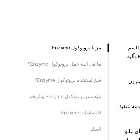
لمشروع سابقًا اسم
مزايا بروتوكول Enzyme
"Melon Protocol" ولكن تم تغيير علامته التجارية لاحقًا إلى Enzyme. وفي هذه المقالة، سنلقي نظرة على ماهية بروتوكول Enzyme وآلية
ما هي آلية عمل بروتوكول Enzyme؟
فيمَ يُستخدم بروتوكول Enzyme؟
ثمرون
مؤسسو بروتوكول Enzyme وتاريخه
مة لتنفيذ
اقتصاديات Enzyme
السك
فة دون أي عائق