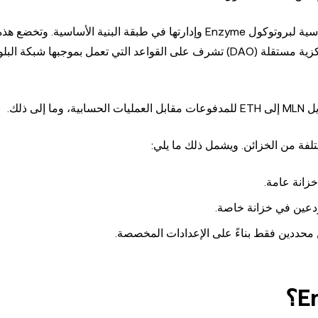
كما يوحي الاسم، يتم تخزين البنية الأساسية لبروتوكول Enzyme وإدارتها في طبقة البنية الأساسية. 
لإشراف مجلس Enzyme Council، وهي عبارة عن هيئة لامركزية مستقلة (DAO) تشرف على القواعد التي تعمل بموجبها ش
 ذلك.
زانة عامة.
دعين في خزانة خاصة.
محددين فقط بناءً على الإعدادات المخصصة.