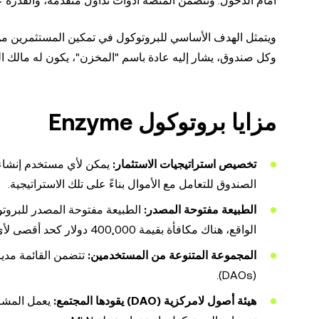
أمام الدخول. وتتضمن المنصة أدوات تداول متقدمة، والقدرة ع
ويتمثل الهدف الأساسي للبروتوكول في تمكين المستثمرين من 
وكل صندوق، يشار إليه عادة باسم "المخزن"، يكون له مالك الم
مزايا بروتوكول Enzyme
تخصيص استراتيجيات الاستثمار:
يمكن لأي مستخدم إنشاء 
الصندوق للتعامل مع الأموال بناءً على تلك الاستراتيجية.
الطبيعة مفتوحة المصدر:
الطبيعة مفتوحة المصدر للبروتو
الواقع، هناك مكافأة بقيمة 400,000 دولار كحد أقصى لأي شخص يمكنه اكتشاف خطأ وإرساله.
المجموعة المتنوعة من المستخدمين:
تتضمن القائمة مدير
(DAOs).
هيئة أصول لامركزية (DAO) يقودها المجتمع:
يعمل المشر