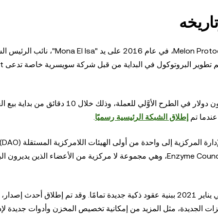
تأسست Enzyme Finance، التي كانت تُعرف سابقًا باسم Melon Protocol، في عام 2016 على يد " El Isa
وخلال فترة تطويره في عام 2017، جمع البروتوكول 2.9 مليون دولار في الطرح الأوَّلي للعملة، وذلك خلال 10 دقا
إطلاق الشبكة الرئيسية رسميًا
.
وبعد إطل
تخلت Melonport عن السلطة الإدارية وسلمتها إلى مجلس Enzyme Council، وهي مجموعة لا مركزية من الأعضاء الذين 
وقد تم إطلاق Enzyme V2، الإصدار الثاني من البروتوكول، في يناير 2021 ببنية عقود ذكية جديدة تمامًا. وقد تم إطلاق أحدث
20. ويقدم إصدار Sulu العديد من الميزات الجديدة، مثل المزيد من إمكانية تخصيص المخزن وأدوات جديدة ل