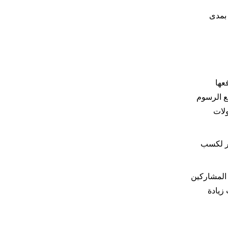
باشر بمدى
فعها
لأساسي لدفع الرسوم
 التداول اللامركزية (DEXS) وبروتوكولات
عمل كمصدر لكسب
اللامركزية المستقلة (DAO). بهدف تحفيز المشاركين
في وقت زيادة