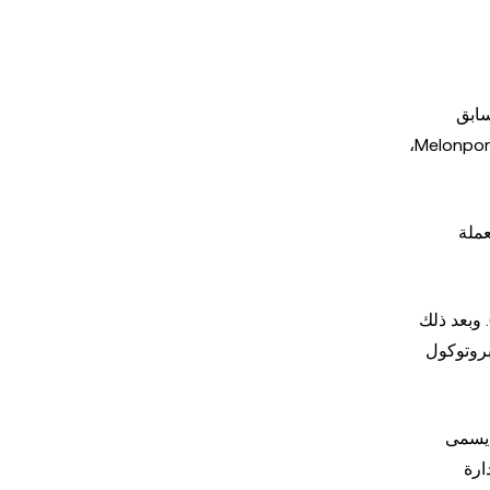
Mona"، نائب الرئيس السابق
لشركة Goldman Sach، وعالم الرياضيات "Rito Trinkler". تم تطوير البروتوكول في البداية من قبل شركة سويسرية خاصة تدعى Melonport،
ئق من بداية بيع العملة
اقه في عام 2019، تحولت Melonport من نموذج الإدارة المركزية إلى واحدة من أولى الهيئات اللامركزية المستقلة (DAO). وبعد ذلك
يديرون البروتوكول
 إصدار، يسمى
إدارة