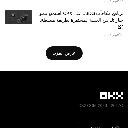
إن وُجد]، © 2025 OKX." قد يتم إنشاء بعض المحتوى أو
مساعدته بواسطة أدوات الذكاء الاصطناعي (AI). لا يجوز إنتاج أي
برنامج مكافآت USDG على OKX: استمتع بنمو
أعمال مشتقة من هذه المقالة أو استخدامها بطريقة أخرى.
حيازاتك من العملة المستقرة بطريقة مبسطة.
(2)
عرض المزيد
©2017 - 2026 OKX.COM