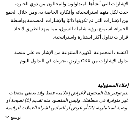
الإشارات التي أنشأها المتداولون والمحللون من ذوي الخبرة،
حيث لكل منهم استراتيجياته وأفكاره الخاصة به. ومن خلال الجمع
بين الإشارات التي تم تكوينها ذاتيًا والإشارات المصممة بواسطة
الخبراء، استمتع برؤية شاملة للسوق، مما يمهد الطريق لاتخاذ
قرارات تداول أكثر استنارة واستراتيجية.
اكتشف المجموعة الكبيرة المتنوعة من الإشارات على منصة
تداول الإشارات من OKX وارتقِ بتجربتك في التداول اليوم.
إخلاء المسؤولية
يتم توفير هذا المحتوى لأغراض إعلامية فقط وقد يغطي منتجات
غير متوفرة في منطقتك. وليس المقصود منه تقديم (1) نصيحة أو
توصية استثمارية، (2) أو عرض أو التماس لشراء العملات الرقمية
أو الأصول الرقمية أو بيعها أو الاحتفاظ بها، أو (3) استشارة مالية
توسيع
أو محاسبية أو قانونية أو ضريبية. تنطوي عمليات الاحتفاظ
بالعملات الرقمية/الأصول الرقمية، بما فيها العملات المستقرة،