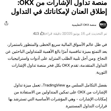
منصة تداول الإشارات من OKX:
إطلاق العنان لإمكاناتك في التداول
منصة OKX التعليمية
تم التحديث في ‏16 يونيو 2025
2 دقيقة قراءة
في ظل عالم الأسواق المالية سريع الخطى والمتطور باستمرار،
يعد التمتع بميزة تنافسية أمرًا بالغ الأهمية للمتداولين الباحثين عن
النجاح. ومن أجل تلبية الطلب المتزايد على أدوات واستراتيجيات
التداول المتقدمة، تقدم OKX بكل فخر منصة تداول الإشارات
الثورية.
بفضل التكامل السلس مع TradingView، تعمل ميزة تداول
الإشارات من OKX على تمكين المتداولين من الاستفادة من
إمكانات الإشارات - وهي المؤشرات الأساسية التي تسترشد بها
قرارات التداول المستنيرة.