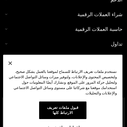
شراء العملات الرقمية
حاسبة العملات الرقمية
تداول
نستخدم ملفات تعريف الارتباط للسماح لموقعنا بالعمل بشكل صحيح،
ولتخصيص المحتوى والإعلانات، ولتوفير ميزات وسائل التواصل الاجتماعي
ولتحليل حركة المرور على الموقع. ونشارك أيضًا المعلومات حول
استخدامك موقعنا مع شركائنا على مستوى وسائل التواصل الاجتماعي
والإعلانات والتحليلات.
شركة OKX Middle East Fintech FZE مُرخَّصة من هيئة تنظيم
قبول ملفات تعريف
الأصول الافتراضية في دبي (VARA) بموجب الرقم المرجعي:
الارتباط كلها
VL/23/12/003 لتقديم: (1) خدمات تداول الأصول الافتراضية، (2)
وخدمات إقراض الأصول الافتراضية واقتراضها، (3) وخدمات إدارة
الأصول الافتراضية والاستثمار فيها، (4) وخدمات وسيط-تاجر