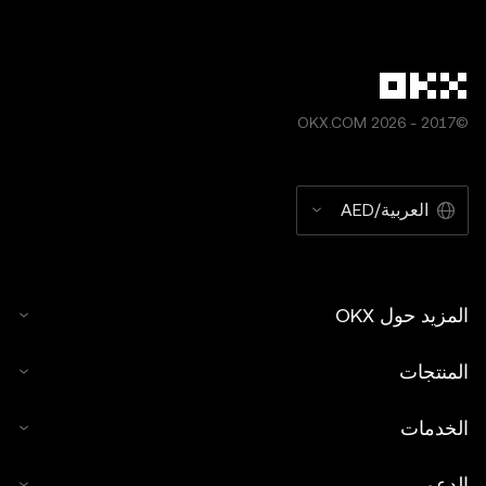
الإحصائية، إن وُجدت) لأغراض إعلامية عامَّة بهدف التوضيح فقط.
على الرغم من اتخاذ تدابير العناية المعقولة عند إعداد هذه البيانات
والرسوم البيانية، لا نتحمَّل أي مسؤولية أو التزام قانوني عن أي
أخطاء في الحقائق أو تلك الناتجة عن أي إغفال أو سهو فيها. تخضع
©2017 - 2026 OKX.COM
كل من محفظة OKX Web3 ومتجر الرموز غير القابلة للاستبدال
(NFT) لدى OKX لشروط خدمة منفصلة مُتاحة على
.
www.okx.com
العربية/AED
المزيد حول OKX
المنتجات
الخدمات
الدعم