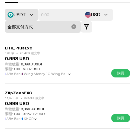
USDT
USD
全部支付方式
Life_PlusExc
378 單
96.42% 成交率
0.998
USD
剩餘數量
:
6,399.8 USDT
限額
:
100
-
6,387
USD
購買
ABA Bank
Wing Money ¨C Wing Bank (Cambodia)
ZiipZaapEXC
11,678 單
99.53% 成交率
0.999
USD
剩餘數量
:
9,866.99 USDT
限額
:
100
-
9,857.12
USD
購買
ABA Bank
KHQR