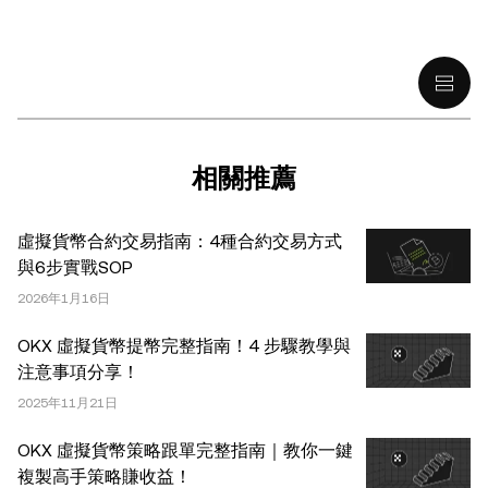
或投資推薦；(ii) 購買、出售或持有數字資產的要約或招
攬；或 (iii) 財務、會計、法律或稅務建議。 持有的數字資產
(包括穩定幣) 涉及高風險，可能會大幅波動，甚至變得毫無
價值。您應根據自己的財務狀況仔細考慮交易或持有數字資
產是否適合您。有關您具體情況的問題，請諮詢您的法律/
稅務/投資專業人士。本文中出現的信息 (包括市場數據和統
計信息，如果有) 僅供一般參考之用。儘管我們在準備這些
相關推薦
數據和圖表時已採取了所有合理的謹慎措施，但對於此處表
達的任何事實錯誤或遺漏，我們不承擔任何責任。 © 2025
虛擬貨幣合約交易指南：4種合約交易方式
OKX。本文可以全文複製或分發，也可以使用本文 100 字
與6步實戰SOP
或更少的摘錄，前提是此類使用是非商業性的。整篇文章的
2026年1月16日
任何複製或分發亦必須突出說明：“本文版權所有 © 2025
OKX，經許可使用。”允許的摘錄必須引用文章名稱並包含
OKX 虛擬貨幣提幣完整指南！4 步驟教學與
出處，例如“文章名稱，[作者姓名 (如適用)]，© 2025
注意事項分享！
OKX”。部分內容可能由人工智能（AI）工具生成或輔助生
2025年11月21日
成。不允許對本文進行衍生作品或其他用途。
OKX 虛擬貨幣策略跟單完整指南｜教你一鍵
複製高手策略賺收益！