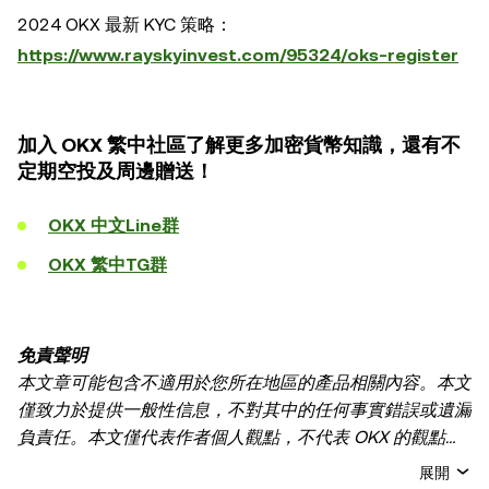
2024 OKX 最新 KYC 策略：
https://www.rayskyinvest.com/95324/oks-register
加入 OKX 繁中社區了解更多加密貨幣知識，還有不
定期空投及周邊贈送！
OKX 中文Line群
OKX 繁中TG群
免責聲明
本文章可能包含不適用於您所在地區的產品相關內容。本文
僅致力於提供一般性信息，不對其中的任何事實錯誤或遺漏
負責任。本文僅代表作者個人觀點，不代表 OKX 的觀點。
本文無意提供以下任何建議，包括但不限於：(i) 投資建議
展開