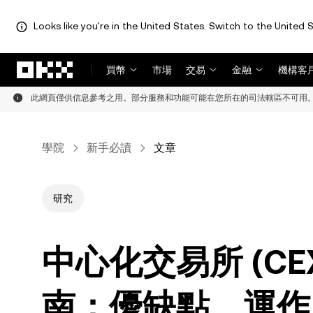
Looks like you're in the United States. Switch to the United S
跳轉至主要內容
買幣
市場
交易
金融
機構客
此網頁僅供信息參考之用。部分服務和功能可能在您所在的司法轄區不可用
學院
新手必讀
文章
研究
中心化交易所 (C
南：優缺點、運作原