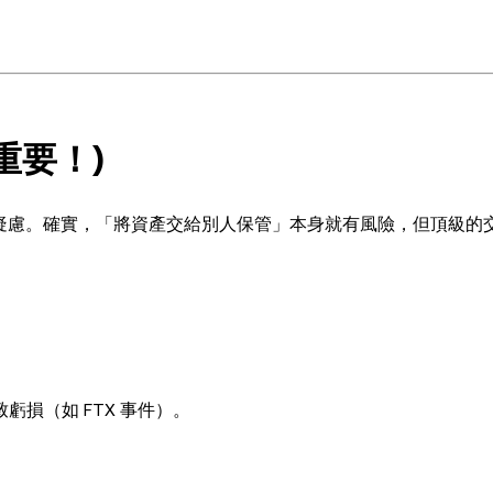
重要！)
 產生疑慮。確實，「將資產交給別人保管」本身就有風險，但頂級的
損（如 FTX 事件）。