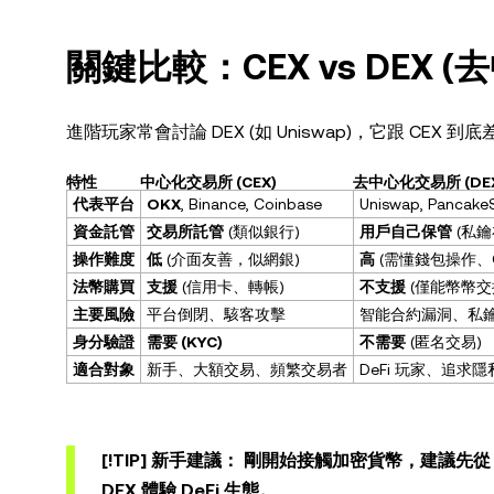
關鍵比較：CEX vs DEX 
進階玩家常會討論 DEX (如 Uniswap)，它跟 CEX 到
特性
中心化交易所 (CEX)
去中心化交易所 (DE
代表平台
OKX
, Binance, Coinbase
Uniswap, Pancake
資金託管
交易所託管
(類似銀行)
用戶自己保管
(私鑰
操作難度
低
(介面友善，似網銀)
高
(需懂錢包操作、Ga
法幣購買
支援
(信用卡、轉帳)
不支援
(僅能幣幣交
主要風險
平台倒閉、駭客攻擊
智能合約漏洞、私
身分驗證
需要 (KYC)
不需要
(匿名交易)
適合對象
新手、大額交易、頻繁交易者
DeFi 玩家、追求隱
[!TIP]
新手建議
： 剛開始接觸加密貨幣，建議先
DEX 體驗 DeFi 生態。