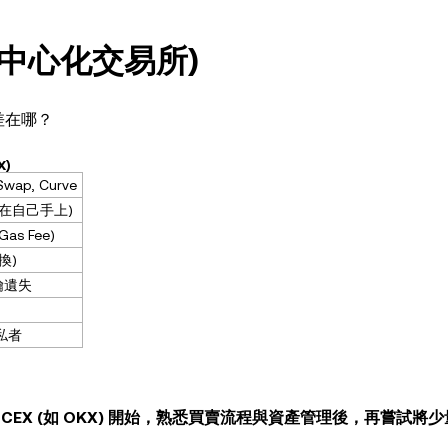
(去中心化交易所)
底差在哪？
X)
Swap, Curve
在自己手上)
s Fee)
換)
鑰遺失
私者
從
CEX (如 OKX)
開始，熟悉買賣流程與資產管理後，再嘗試將少