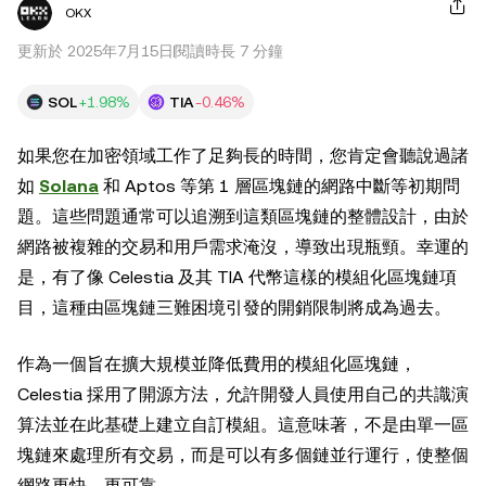
OKX
更新於 2025年7月15日
閱讀時長 7 分鐘
SOL
+1.98%
TIA
-0.46%
如果您在加密領域工作了足夠長的時間，您肯定會聽說過諸
如
Solana
和 Aptos 等第 1 層區塊鏈的網路中斷等初期問
題。這些問題通常可以追溯到這類區塊鏈的整體設計，由於
網路被複雜的交易和用戶需求淹沒，導致出現瓶頸。幸運的
是，有了像 Celestia 及其 TIA 代幣這樣的模組化區塊鏈項
目，這種由區塊鏈三難困境引發的開銷限制將成為過去。
作為一個旨在擴大規模並降低費用的模組化區塊鏈，
Celestia 採用了開源方法，允許開發人員使用自己的共識演
算法並在此基礎上建立自訂模組。這意味著，不是由單一區
塊鏈來處理所有交易，而是可以有多個鏈並行運行，使整個
網路更快、更可靠。