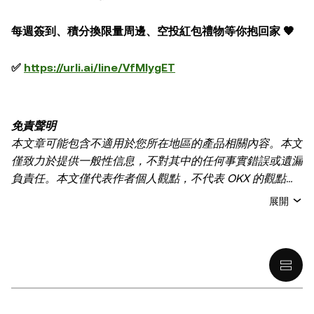
每週簽到、積分換限量周邊、空投紅包禮物等你抱回家 🧡
✅
https://urli.ai/line/VfMIygET
免責聲明
本文章可能包含不適用於您所在地區的產品相關內容。本文
僅致力於提供一般性信息，不對其中的任何事實錯誤或遺漏
負責任。本文僅代表作者個人觀點，不代表 OKX 的觀點。
本文無意提供以下任何建議，包括但不限於：(i) 投資建議
展開
或投資推薦；(ii) 購買、出售或持有數字資產的要約或招
攬；或 (iii) 財務、會計、法律或稅務建議。 持有的數字資產
(包括穩定幣) 涉及高風險，可能會大幅波動，甚至變得毫無
價值。您應根據自己的財務狀況仔細考慮交易或持有數字資
產是否適合您。有關您具體情況的問題，請諮詢您的法律/
稅務/投資專業人士。本文中出現的信息 (包括市場數據和統