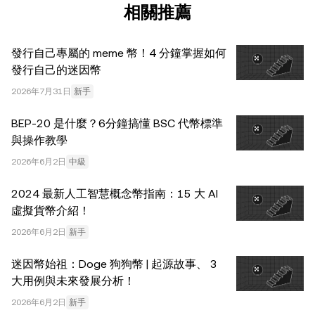
計信息，如果有) 僅供一般參考之用。儘管我們在準備這些
相關推薦
數據和圖表時已採取了所有合理的謹慎措施，但對於此處表
達的任何事實錯誤或遺漏，我們不承擔任何責任。 © 2025
發行自己專屬的 meme 幣！4 分鐘掌握如何
OKX。本文可以全文複製或分發，也可以使用本文 100 字
發行自己的迷因幣
或更少的摘錄，前提是此類使用是非商業性的。整篇文章的
任何複製或分發亦必須突出說明：“本文版權所有 © 2025
2026年7月31日
新手
OKX，經許可使用。”允許的摘錄必須引用文章名稱並包含
BEP-20 是什麼？6分鐘搞懂 BSC 代幣標準
出處，例如“文章名稱，[作者姓名 (如適用)]，© 2025
與操作教學
OKX”。部分內容可能由人工智能（AI）工具生成或輔助生
成。不允許對本文進行衍生作品或其他用途。
2026年6月2日
中級
2024 最新人工智慧概念幣指南：15 大 AI
虛擬貨幣介紹！
2026年6月2日
新手
迷因幣始祖：Doge 狗狗幣 | 起源故事、 3
大用例與未來發展分析！
2026年6月2日
新手