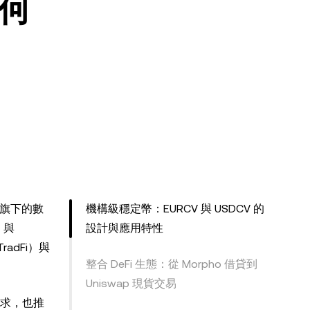
如何
旗下的數
機構級穩定幣：EURCV 與 USDCV 的
）
與
設計與應用特性
adFi）與
整合 DeFi 生態：從 Morpho 借貸到
Uniswap 現貨交易
需求，也推