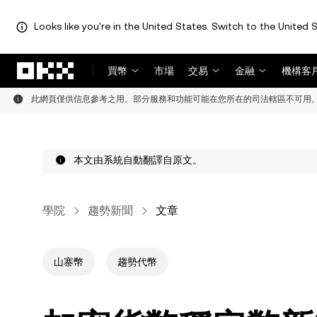
Looks like you're in the United States. Switch to the United S
跳轉至主要內容
買幣
市場
交易
金融
機構客
此網頁僅供信息參考之用。部分服務和功能可能在您所在的司法轄區不可用
本文由系統自動翻譯自原文。
學院
趨勢新聞
文章
山寨幣
趨勢代幣