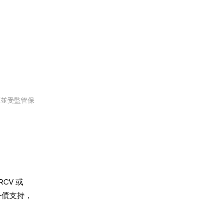
應並受監管保
CV 或
公債支持，