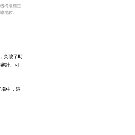
等機構級穩定
戰略地位。
務，突破了時
可審計、可
市場中，這