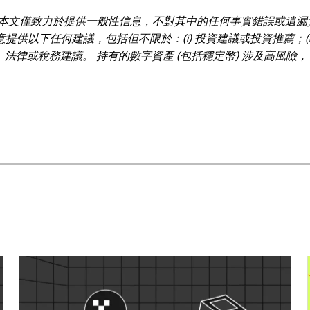
本文僅致力於提供一般性信息，不對其中的任何事實錯誤或遺漏
提供以下任何建議，包括但不限於：(i) 投資建議或投資推薦；(ii
計、法律或稅務建議。 持有的數字資產 (包括穩定幣) 涉及高風險
仔細考慮交易或持有數字資產是否適合您。有關您具體情況的問
括市場數據和統計信息，如果有) 僅供一般參考之用。儘管我們在
的任何事實錯誤或遺漏，我們不承擔任何責任。 © 2025 O
少的摘錄，前提是此類使用是非商業性的。整篇文章的任何複製或
使用。”允許的摘錄必須引用文章名稱並包含出處，例如“文章名稱，[
工智能（AI）工具生成或輔助生成。不允許對本文進行衍生作品或其他