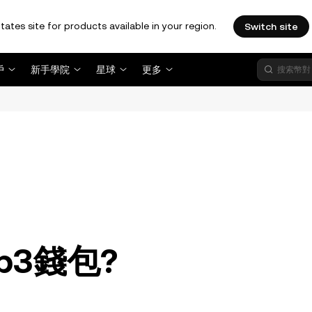
tates site for products available in your region.
Switch site
戶
新手學院
星球
更多
。
b3錢包?