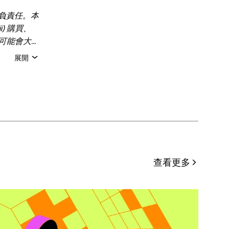
負責任。本
) 購買、
，可能會大
題，請諮詢
展開
準備這些數
KX。本文
分發亦必須
作者姓名
用途。
查看更多