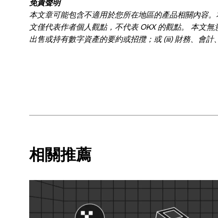
免責聲明
本文章可能包含不適用於您所在地區的產品相關內容。
文僅代表作者個人觀點，不代表 OKX 的觀點。 本文無意
出售或持有數字資產的要約或招攬；或 (iii) 財務、會
幅波動，甚至變得毫無價值。您應根據自己的財務狀況
您的法律/稅務/投資專業人士。本文中出現的信息 (包
據和圖表時已採取了所有合理的謹慎措施，但對於此處表達
可以全文複製或分發，也可以使用本文 100 字或更
突出說明：“本文版權所有 © 2025 OKX，經許可
(如適用)]，© 2025 OKX”。部分內容可能由人
相關推薦