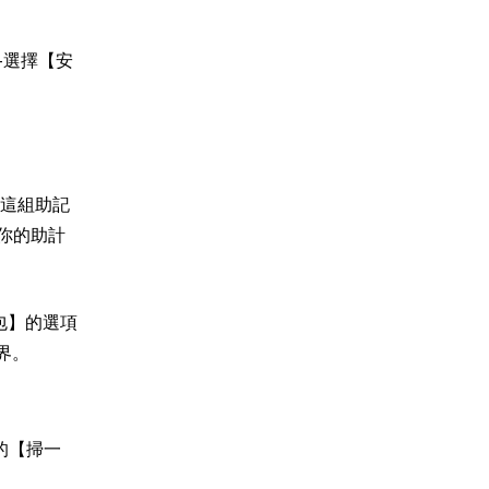
】-選擇【安
，這組助記
你的助計
包】的選項
界。
包的【掃一