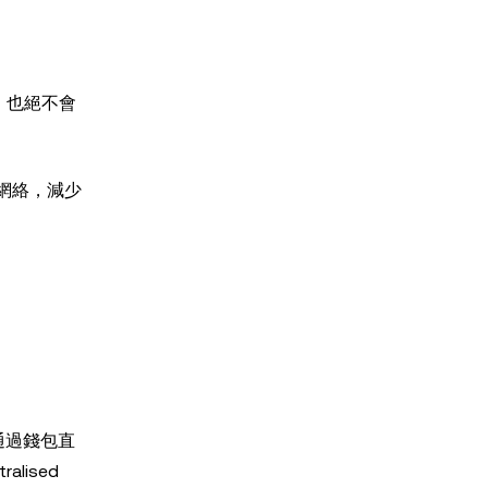
鑰，也絕不會
等網絡，減少
通過錢包直
lised