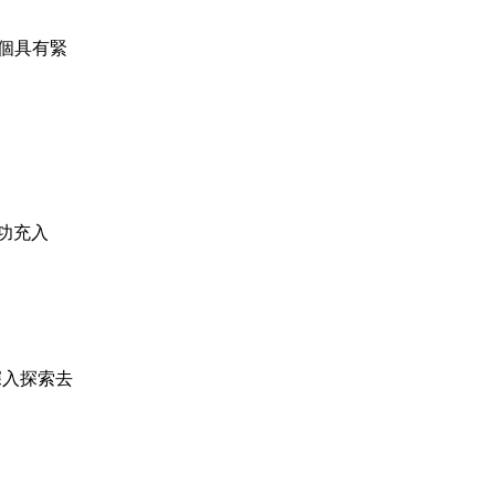
首個具有緊
功充入
深入探索去