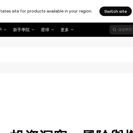
tates site for products available in your region.
Switch site
戶
新手學院
星球
更多
。