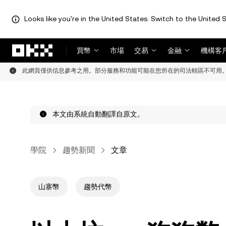
Looks like you're in the United States. Switch to the United S
跳轉至主要內容
買幣
市場
交易
金融
機構客
此網頁僅供信息參考之用。部分服務和功能可能在您所在的司法轄區不可用
本文由系統自動翻譯自原文。
學院
趨勢新聞
文章
山寨幣
趨勢代幣