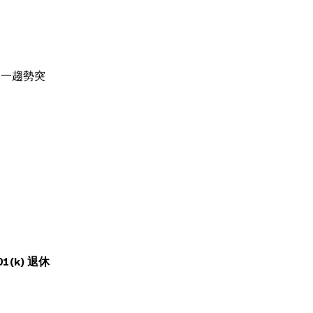
這一趨勢突
01(k) 退休