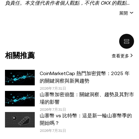
負責任。本文僅代表作者個人觀點，不代表 OKX 的觀點。
本文無意提供以下任何建議，包括但不限於：(i) 投資建議
展開
或投資推薦；(ii) 購買、出售或持有數字資產的要約或招
攬；或 (iii) 財務、會計、法律或稅務建議。 持有的數字資產
(包括穩定幣) 涉及高風險，可能會大幅波動，甚至變得毫無
價值。您應根據自己的財務狀況仔細考慮交易或持有數字資
產是否適合您。有關您具體情況的問題，請諮詢您的法律/
相關推薦
查看更多
稅務/投資專業人士。本文中出現的信息 (包括市場數據和統
計信息，如果有) 僅供一般參考之用。儘管我們在準備這些
數據和圖表時已採取了所有合理的謹慎措施，但對於此處表
CoinMarketCap 熱門加密貨幣：2025 年
達的任何事實錯誤或遺漏，我們不承擔任何責任。 © 2025
的關鍵洞察與新興趨勢
OKX。本文可以全文複製或分發，也可以使用本文 100 字
2026年7月31日
山寨幣加密崩盤：關鍵洞察、趨勢及其對市
或更少的摘錄，前提是此類使用是非商業性的。整篇文章的
場的影響
任何複製或分發亦必須突出說明：“本文版權所有 © 2025
2026年7月31日
OKX，經許可使用。”允許的摘錄必須引用文章名稱並包含
山寨幣 vs 比特幣：這是新一輪山寨幣季的
出處，例如“文章名稱，[作者姓名 (如適用)]，© 2025
開始嗎？
OKX”。部分內容可能由人工智能（AI）工具生成或輔助生
2026年7月31日
成。不允許對本文進行衍生作品或其他用途。