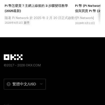
Pi 幣怎麼賣？主網上線後的 3 步驟變現教學
Pi 幣 (Pi Netwo
(2025最新)
值與買賣 Pi 幣 (2026
隨著 Pi Network 於 2025 年 2 月 20 日正式啟動
![Pi Network]
開放主網 (Open Network)，數千萬「先鋒」
2026年6月2日
新手
(//images.ctfass
2026年3月12日
(Pioneers) 最關心的問題終於有了答案：我的 Pi
漫長的等待終於結束！**Pi
幣終於可以賣了嗎？ 答案是：是的。現在您已可
以將 Pi 幣充值到OKX 交易所等平台進行交易。
本文將手把手教您如何將
©2017 - 2026 OKX.COM
繁體中文/USD