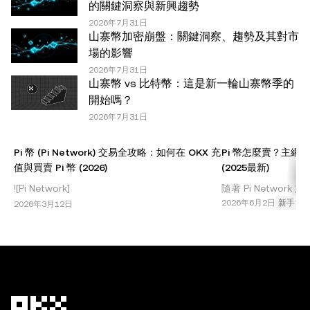
達的任何事實錯誤或遺漏，我們不承擔任何責任。 © 2025
的關鍵洞察與新興趨勢
OKX。本文可以全文複製或分發，也可以使用本文 100 字
2026年7月31日
山寨幣加密崩盤：關鍵洞察、趨勢及其對市
或更少的摘錄，前提是此類使用是非商業性的。整篇文章的
場的影響
任何複製或分發亦必須突出說明：“本文版權所有 © 2025
2026年7月31日
OKX，經許可使用。”允許的摘錄必須引用文章名稱並包含
山寨幣 vs 比特幣：這是新一輪山寨幣季的
出處，例如“文章名稱，[作者姓名 (如適用)]，© 2025
開始嗎？
OKX”。部分內容可能由人工智能（AI）工具生成或輔助生
2026年7月31日
成。不允許對本文進行衍生作品或其他用途。
Pi 幣 (Pi Network) 交易全攻略：如何在 OKX 充
Pi 幣怎麼賣？主網
值與買賣 Pi 幣 (2026)
(2025最新)
![Pi Network]
隨著 Pi Network 於
(//images.ctfassets.net/4nqoo8goeymu/6t2OzpSElpgCI3aATra
開放主網 (Open N
2026年6月2日
新手
2026年3月12日
漫長的等待終於結束！**Pi Network (PI)*
(Pioneers) 最
幣終於可以賣了嗎？
以將 Pi 幣充值到O
本文將手把手教您如