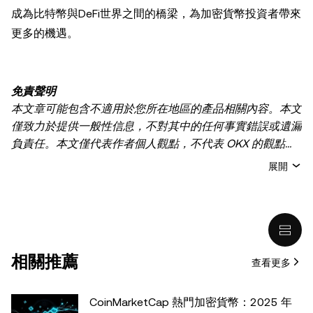
成為比特幣與DeFi世界之間的橋梁，為加密貨幣投資者帶來
更多的機遇。
免責聲明
本文章可能包含不適用於您所在地區的產品相關內容。本文
僅致力於提供一般性信息，不對其中的任何事實錯誤或遺漏
負責任。本文僅代表作者個人觀點，不代表 OKX 的觀點。
本文無意提供以下任何建議，包括但不限於：(i) 投資建議
展開
或投資推薦；(ii) 購買、出售或持有數字資產的要約或招
攬；或 (iii) 財務、會計、法律或稅務建議。 持有的數字資產
(包括穩定幣) 涉及高風險，可能會大幅波動，甚至變得毫無
價值。您應根據自己的財務狀況仔細考慮交易或持有數字資
產是否適合您。有關您具體情況的問題，請諮詢您的法律/
相關推薦
查看更多
稅務/投資專業人士。本文中出現的信息 (包括市場數據和統
計信息，如果有) 僅供一般參考之用。儘管我們在準備這些
數據和圖表時已採取了所有合理的謹慎措施，但對於此處表
CoinMarketCap 熱門加密貨幣：2025 年