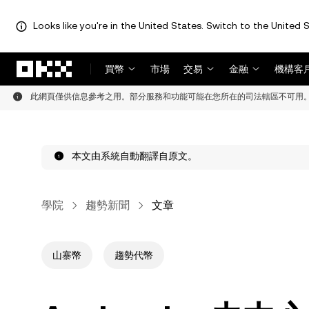
Looks like you're in the United States. Switch to the United S
跳轉至主要內容
買幣
市場
交易
金融
機構客
此網頁僅供信息參考之用。部分服務和功能可能在您所在的司法轄區不可用
本文由系統自動翻譯自原文。
學院
趨勢新聞
文章
山寨幣
趨勢代幣