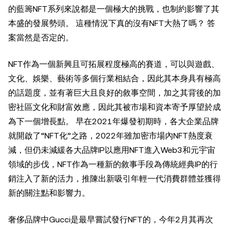
的藍籌NFT系列來說都是一個極大的挑戰，也制約影響了其
本盛的發展勢頭。 這種情況下真的沒有NFT大熱了嗎？ 答
案當然是否定的。
NFT作為一個新興且可拓展程度極高的賽道，可以與遊戲、
文化、娛樂、藝術等多個行業相結合，因此其本身具有極高
的話題度，並有著巨大且良好的敘事空間，加之其背後的加
密社區文化和財富效應，因此其被市場和資本寄予厚望於成
為下一個增長點。 早在2021年爆發初期時，各大企業品牌
就開啟了“NFT化”之路，2022年雖加密市場內NFT熱度衰
減，但仍未減緩各大品牌IP以應用NFT進入Web3和元宇宙
領域的步伐，NFT作為一種新的敘事手段為傳統經典IP的行
銷注入了新的活力，推陳出新吸引年輕一代消費群體並獲得
新的關注點和影響力。
奢侈品牌中Gucci是最早嘗試發行NFT的，今年2月其再次