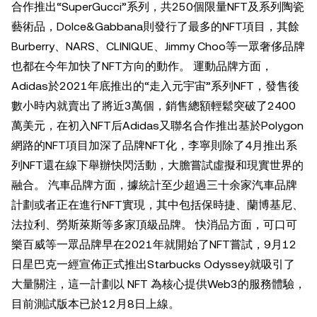
合作推出“SuperGucci”系列，共250個限量NFT及系列陶瓷
藝術品，Dolce&Gabbana則發行了最多的NFT項目，其餘
Burberry、NARS、CLINIQUE、Jimmy Choo等一眾奢侈品牌
也都在今年加快了NFT方向的動作。 運動品牌方面，
Adidas於2021年底推出的“走入元宇宙”系列NFT，發售後
數小時內就賣出了將近3萬個，銷售總額輕鬆突破了2400
萬美元，在初入NFT后Adidas又聯名合作推出基於Polygon
網路的NFT項目加深了品牌NFT化，李寧則除了4月推出系
列NFT還在線下舉辦快閃活動，大膽嘗試虛擬和現實世界的
融合。 汽車品牌方面，據統計至少超過三十余家汽車品牌
計劃或者正在進行NFT實現，其中包括保時捷、蘭博基尼、
法拉利、勞斯萊斯等多家頂級品牌。 快消品方面，可口可
樂百威等一眾品牌早在2021年就開始了NFT嘗試，9月12
日星巴克一經宣佈正式推出Starbucks Odyssey就吸引了
大量關注，這一計劃以 NFT 為核心提供Web3的服務體驗，
目前測試版本已於12月8日上線。