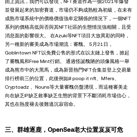
由上資訊，我們可以發現，NFT賽道作為一個2021年爆發
並發展起來的加密賽道，市場仍不夠成熟較為初級，在未有
成熟市場系統中的價格價值強牟定關係的情況下，一個NFT
系列的價格高低與否與其NFT社區的生態情況強相關，且受
消息面的影響很大。 在Azuki等NFT項目大放異彩的同時，
另一種新的審美成為市場潮流：審醜。 5月21日，
Goblintown NFT以免費公售的形式在以太鏈上發售，掀起
了審醜風和Free Mint行銷。 通過怪誕醜陋的頭像風格一舉
成為熊市中的大黑馬，成為新晉熱門NFT合集並登上交易量
排行榜前三的位置，此後例如ill poop it nft、Mfers、
Cryptoadz 、Nouns等大量審醜仿盤湧現，而這種審美走
向在缺乏IP缺乏敘事缺乏生態的背景下不斷消耗市場信心，
其也在熱度褪去後難逃沉寂宿命。
三、群雄逐鹿，OpenSea老大位置岌岌可危