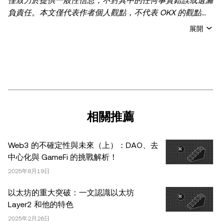
僅致力於提供一般性信息，不對其中的任何事實錯誤或遺漏
負責任。本文僅代表作者個人觀點，不代表 OKX 的觀點。
本文無意提供以下任何建議，包括但不限於：(i) 投資建議
展開
或投資推薦；(ii) 購買、出售或持有數字資產的要約或招
攬；或 (iii) 財務、會計、法律或稅務建議。 持有的數字資產
(包括穩定幣) 涉及高風險，可能會大幅波動，甚至變得毫無
價值。您應根據自己的財務狀況仔細考慮交易或持有數字資
產是否適合您。有關您具體情況的問題，請諮詢您的法律/
稅務/投資專業人士。本文中出現的信息 (包括市場數據和統
計信息，如果有) 僅供一般參考之用。儘管我們在準備這些
相關推薦
數據和圖表時已採取了所有合理的謹慎措施，但對於此處表
達的任何事實錯誤或遺漏，我們不承擔任何責任。 © 2025
Web3 的不確定性與未來（上）：DAO、去
OKX。本文可以全文複製或分發，也可以使用本文 100 字
中心化與 GameFi 的挑戰解析！
或更少的摘錄，前提是此類使用是非商業性的。整篇文章的
2025年8月19日
任何複製或分發亦必須突出說明：“本文版權所有 © 2025
OKX，經許可使用。”允許的摘錄必須引用文章名稱並包含
以太坊的重大突破：一文認識以太坊
出處，例如“文章名稱，[作者姓名 (如適用)]，© 2025
Layer2 和他的特色
OKX”。部分內容可能由人工智能（AI）工具生成或輔助生
2025年2月26日