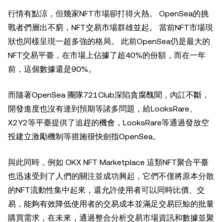
行情有點涼，但幾家NFT市場卻打得火熱。 OpenSea的挑
戰者們層出不窮，NFT交易市場群雄並起。 當前NFT市場現
狀也同樣呈現一超多強的格局。 此前OpenSea仍是最大的
NFT交易平臺，在市場上佔據了超40%的份額，而在一年
前，這個數據還是90%。
而隨著OpenSea 團隊721Club深陷貪腐醜聞，內訌不斷，
開發進度也沒有達到預期等諸多問題，給LooksRare、
X2Y2等平臺提供了追趕的機會，LooksRare等通過發放空
投建立激勵機制等措施很快劍指OpenSea。
與此同時，例如 OKX NFT Marketplace 這類NFT聚合平臺
也迅速受到了人們的關注並成功興起，它們不僅將原本分散
的NFT流動性集中起來，還允許使用者可以同時比價、交
易，能夠有效降低使用者的交易成本並滿足交易巨鯨的批量
購買需求，在未來，通過整合分析交易市場資訊和數據並聚