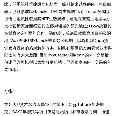
態，並重視社群建設文化培育，吸引越來越多的NFT項目部
署，已經形成以GameFi、PFP為主導的市場; Tezos另闢蹊
徑借助地域性發展其NFT生態規模，通過在東南亞地區吸引
大批藝術家從而穩固其在藝術領域的領先地位; FLow憑藉其
在體育IP等方面的合作一騎絕塵，成為爆款體育項目的發源
地; Wax等NFT或GameFi垂直類公鏈則可以為相關Dapp提
供更為豐富的拓展解決方案，因此在銷售額方面表現並未與
以太坊有太大差距; 目前ImmutableX和Ronin的NFT交易量
佔比已經可以與以太坊分庭抗禮，已經躋身為NFT交易的主
要市場。
小結
在各大IP資本名流入局NFT的當下，CryptoPunk加密朋
克、BAYC無聊猿等項目仍是龍頭項目和市場常青樹，這也