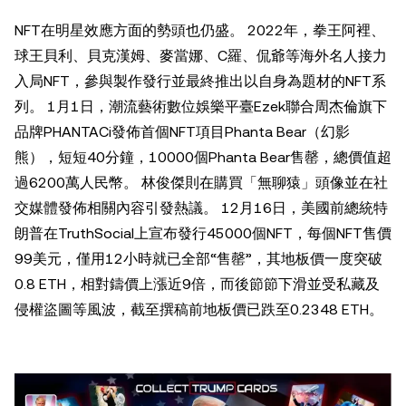
NFT在明星效應方面的勢頭也仍盛。 2022年，拳王阿裡、
球王貝利、貝克漢姆、麥當娜、C羅、侃爺等海外名人接力
入局NFT，參與製作發行並最終推出以自身為題材的NFT系
列。 1月1日，潮流藝術數位娛樂平臺Ezek聯合周杰倫旗下
品牌PHANTACi發佈首個NFT項目Phanta Bear（幻影
熊），短短40分鐘，10000個Phanta Bear售罄，總價值超
過6200萬人民幣。 林俊傑則在購買「無聊猿」頭像並在社
交媒體發佈相關內容引發熱議。 12月16日，美國前總統特
朗普在TruthSocial上宣布發行45000個NFT，每個NFT售價
99美元，僅用12小時就已全部“售罄”，其地板價一度突破
0.8 ETH，相對鑄價上漲近9倍，而後節節下滑並受私藏及
侵權盜圖等風波，截至撰稿前地板價已跌至0.2348 ETH。