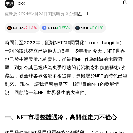
OKX
11
更新於 2024年4月24日
閱讀時長 9 分鐘
BLUR
-2.14%
ETH
+0.85%
SOL
+0.61%
時間行至2022年，距離NFT“非同質化”（non-fungible）
一詞的說法確立已經過去近5年。 5年後的今天，NFT世界
也已發生翻天覆地的變化，從最初NFT作為鏈游的卡牌附
屬，到如今其已經成為炙手可熱的前沿概念和價值藝術/收
藏品，被全球各界名流爭相追捧，無疑屬於NFT的時代已經
到來。 現在，讓我們聚焦當下，梳理目前NFT的發展情
況，回顧這一年NFT世界發生的大事件。
一、NFT市場整體遇冷，高開低走力不從心
如果我們把NFT發展經歷分為幾個階段： 以Cryptopunks