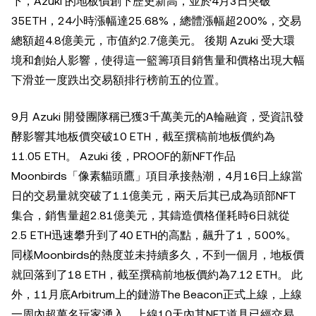
下，Azuki 的地板價創下歷史新高，並於4月3日突破
35ETH，24小時漲幅達25.68%，總體漲幅超200%，交易
總額超4.8億美元，市值約2.7億美元。 後期 Azuki 受大環
境和創始人影響，使得這一籃籌項目銷售量和價格出現大幅
下滑並一度跌出交易額排行榜前五的位置。
9月 Azuki 開發團隊稱已獲3千萬美元的A輪融資，受資訊發
酵影響其地板價突破10 ETH，截至撰稿前地板價約為
11.05 ETH。 Azuki 後，PROOF的新NFT作品
Moonbirds「像素貓頭鷹」項目承接熱潮，4月16日上線當
日的交易量就突破了1.1億美元，兩天后其已成為頭部NFT
集合，銷售量超2.81億美元，其鑄造價格僅耗時6日就從
2.5 ETH迅速攀升到了40 ETH的高點，飆升了1，500%。
同樣Moonbirds的熱度並未持續多久，不到一個月，地板價
就回落到了18 ETH，截至撰稿前地板價約為7.12 ETH。 此
外，11月底Arbitrum上的鏈游The Beacon正式上線，上線
一周內超萬名玩家湧入，上線10天內其NFT道具已經交易